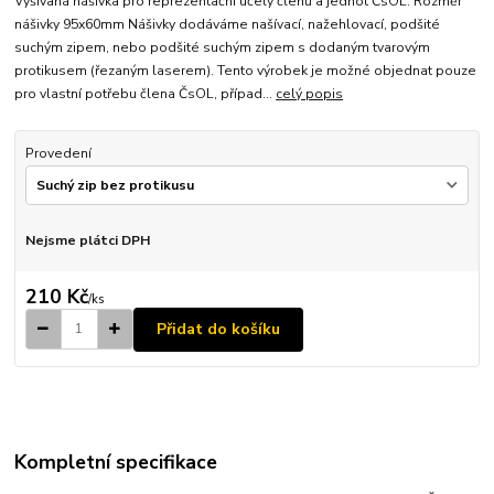
Vyšívaná nášivka pro reprezentační účely členů a jednot ČsOL. Rozměr
nášivky 95x60mm Nášivky dodáváme našívací, nažehlovací, podšité
suchým zipem, nebo podšité suchým zipem s dodaným tvarovým
protikusem (řezaným laserem). Tento výrobek je možné objednat pouze
pro vlastní potřebu člena ČsOL, případ...
celý popis
Provedení
Nejsme plátci DPH
210 Kč
/
ks
Přidat do košíku
Kompletní specifikace