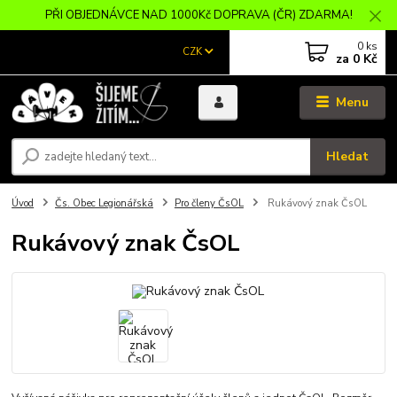
PŘI OBJEDNÁVCE NAD 1000Kč DOPRAVA (ČR) ZDARMA!
0
ks
CZK
za
0 Kč
Menu
Hledat
Úvod
Čs. Obec Legionářská
Pro členy ČsOL
Rukávový znak ČsOL
Rukávový znak ČsOL