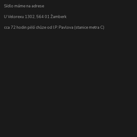
Sídlo máme na adrese
U Velorexu 1302, 564 01 Žamberk
cca 72 hodin pěší chůze od I.P. Pavlova (stanice metra C)