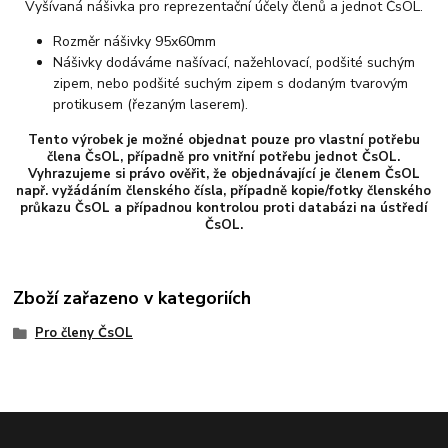
Vyšívaná nášivka pro reprezentační účely členů a jednot ČsOL.
Rozměr nášivky 95x60mm
Nášivky dodáváme našívací, nažehlovací, podšité suchým
zipem, nebo podšité suchým zipem s dodaným tvarovým
protikusem (řezaným laserem).
Tento výrobek je možné objednat pouze pro vlastní potřebu
člena ČsOL, případně pro vnitřní potřebu jednot ČsOL.
Vyhrazujeme si právo ověřit, že objednávající je členem ČsOL
např. vyžádáním členského čísla, případně kopie/fotky členského
průkazu ČsOL a případnou kontrolou proti databázi na ústředí
ČsOL.
Zboží zařazeno v kategoriích
Pro členy ČsOL