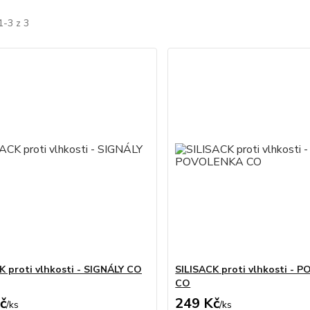
1-3 z 3
K proti vlhkosti - SIGNÁLY CO
SILISACK proti vlhkosti -
CO
č
249 Kč
/
ks
/
ks