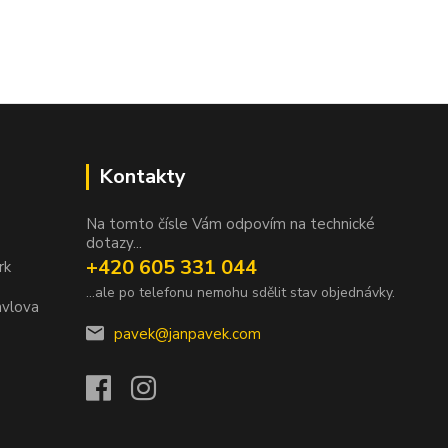
Kontakty
Na tomto čísle Vám odpovím na technické
dotazy...
+420 605 331 044
rk
...ale po telefonu nemohu sdělit stav objednávky.
avlova
pavek@janpavek.com