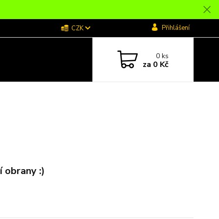
Přihlášení
CZK
0
ks
za
0 Kč
í obrany :)