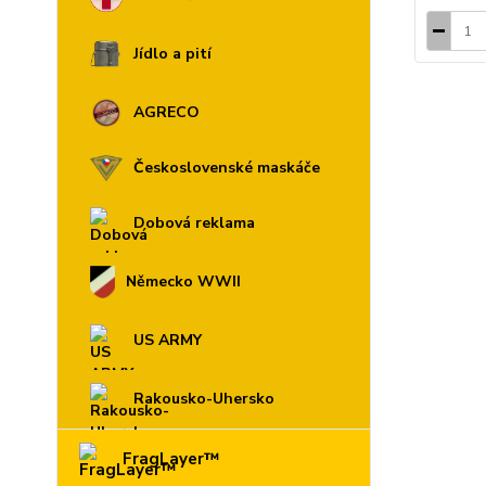
Jídlo a pití
AGRECO
Československé maskáče
Dobová reklama
Německo WWII
US ARMY
Rakousko-Uhersko
FragLayer™