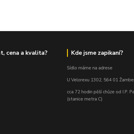
t, cena a kvalita?
Kde jsme zapikaní?
Sídlo máme na adrese
U Velorexu 1302, 564 01 Žambe
cca 72 hodin pěší chůze od I.P. P
(stanice metra C)