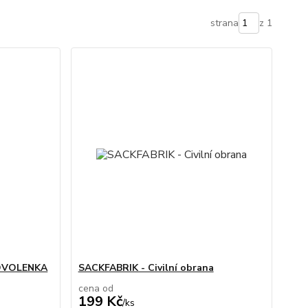
strana
z 1
 POVOLENKA
SACKFABRIK - Civilní obrana
cena od
199 Kč
/
ks