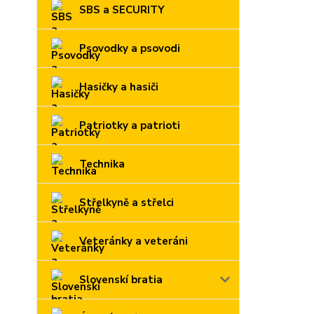
SBS a SECURITY
Psovodky a psovodi
Hasičky a hasiči
Patriotky a patrioti
Technika
Střelkyně a střelci
Veteránky a veteráni
Slovenskí bratia