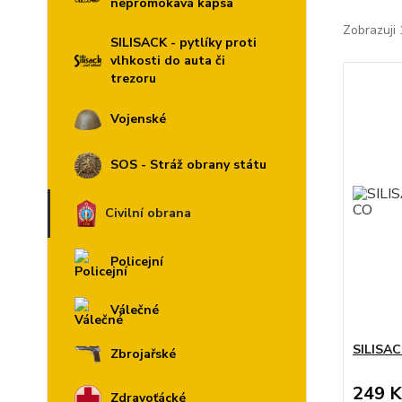
nepromokavá kapsa
Zobrazuji 
SILISACK - pytlíky proti
vlhkosti do auta či
trezoru
Vojenské
SOS - Stráž obrany státu
Civilní obrana
Policejní
Válečné
SILISAC
Zbrojařské
249 K
Zdravoťácké