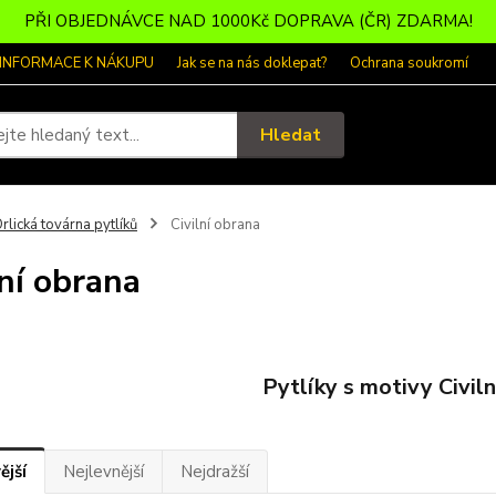
PŘI OBJEDNÁVCE NAD 1000Kč DOPRAVA (ČR) ZDARMA!
 INFORMACE K NÁKUPU
Jak se na nás doklepat?
Ochrana soukromí
Hledat
rlická továrna pytlíků
Civilní obrana
lní obrana
Pytlíky s motivy Civiln
ější
Nejlevnější
Nejdražší