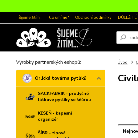
Šijeme žitím...
Co umíme?
Obchodní podmínky
DŮLEŽITÉ
Výrobky partnerských eshopů:
Úvod
O
Civi
Orlická továrna pytlíků
SACKFABRIK - prodyšné
látkové pytlíky se šňůrou
KEŠEŇ - kapesní
organizér
Nejnov
ŠÍBR - zipová