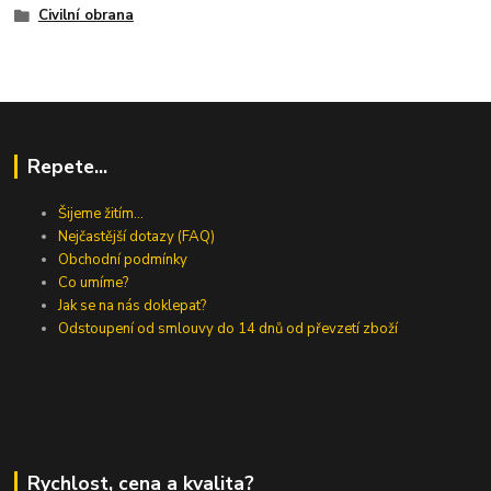
Civilní obrana
Repete...
Šijeme žitím...
Nejčastější dotazy (FAQ)
Obchodní podmínky
Co umíme?
Jak se na nás doklepat?
Odstoupení od smlouvy do 14 dnů od převzetí zboží
Rychlost, cena a kvalita?