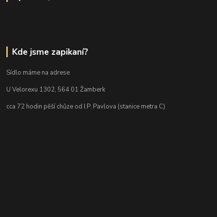
Kde jsme zapikaní?
Sídlo máme na adrese
U Velorexu 1302, 564 01 Žamberk
cca 72 hodin pěší chůze od I.P. Pavlova (stanice metra C)