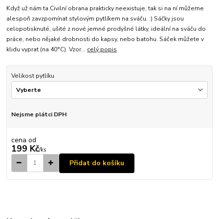
Když už nám ta Civilní obrana prakticky neexistuje, tak si na ní můžeme
alespoň zavzpomínat stylovým pytlíkem na sváču. :) Sáčky jsou
celopotisknuté, ušité z nové jemné prodyšné látky, ideální na sváču do
práce, nebo nějaké drobnosti do kapsy, nebo batohu. Sáček můžete v
klidu vyprat (na 40°C). Vzor...
celý popis
Velikost pytlíku
Nejsme plátci DPH
cena od
199 Kč
/
ks
Přidat do košíku