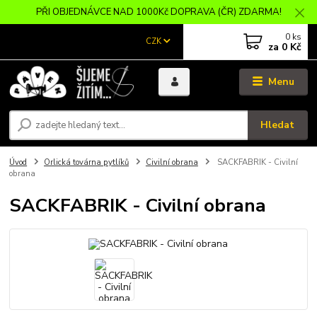
PŘI OBJEDNÁVCE NAD 1000Kč DOPRAVA (ČR) ZDARMA!
0
ks
CZK
za
0 Kč
Menu
Hledat
Úvod
Orlická továrna pytlíků
Civilní obrana
SACKFABRIK - Civilní
obrana
SACKFABRIK - Civilní obrana