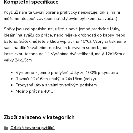
Kompletní specifikace
Když už nám ta Civilní obrana prakticky neexistuje, tak si na ní
můžeme alespoň zavzpomínat stylovým pytlíkem na sváču. :)
Sáčky jsou celopotisknuté, ušité z nové jemné prodyšné látky,
ideální na sváču do práce, nebo nějaké drobnosti do kapsy, nebo
batohu. Sáček můžete v klidu vyprat (na 40°C). Vzory si tiskneme
sami na dílně kvalitním reaktivním barvivem supertajnou
kosmickou technologií. :) Vyrábíme dvě velikosti, malý 12x16cm a
velký 24x15cm.
Vyrobeno z jemné prodyšné látky ze 100% polyesteru
Rozměr 12x16cm (malý) a 24x15cm (velký)
Prodyšná látka s velmi trvanlivým potiskem
Možno prát na 40°C
Zboží zařazeno v kategoriích
Orlická továrna pytlíků