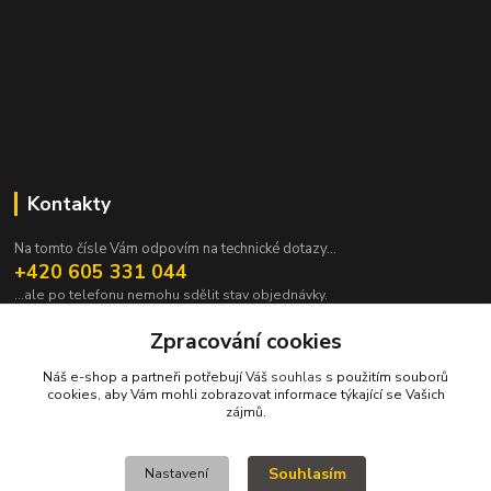
Kontakty
Na tomto čísle Vám odpovím na technické dotazy...
+420 605 331 044
...ale po telefonu nemohu sdělit stav objednávky.
pavek@janpavek.com
Zpracování cookies
Náš e-shop a partneři potřebují Váš
souhlas
s použitím souborů
cookies, aby Vám mohli zobrazovat informace týkající se Vašich
zájmů.
Souhlasím
Nastavení
VŠECHNY VÝROBKY V TOMTO ESHOPU JSOU VYRÁBĚNY NA ZAKÁZKU a