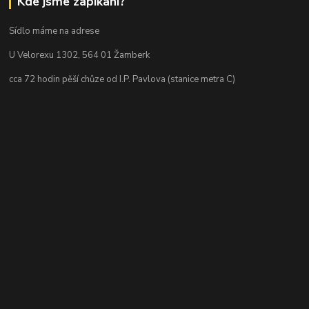
Kde jsme zapikaní?
Sídlo máme na adrese
U Velorexu 1302, 564 01 Žamberk
cca 72 hodin pěší chůze od I.P. Pavlova (stanice metra C)