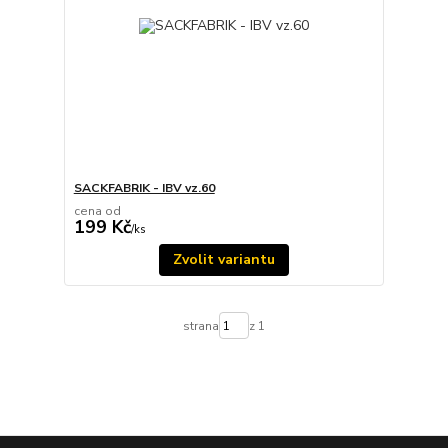
SACKFABRIK - IBV vz.60
cena od
199 Kč
/
ks
Zvolit variantu
strana
z 1