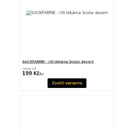
SACKFABRIK - US lékárna 3color desert
cena od
199 Kč
/
ks
Zvolit variantu