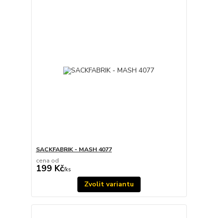
SACKFABRIK - MASH 4077
cena od
199 Kč
/
ks
Zvolit variantu