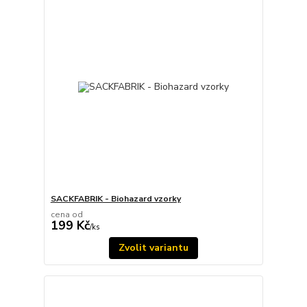
SACKFABRIK - Biohazard vzorky
cena od
199 Kč
/
ks
Zvolit variantu