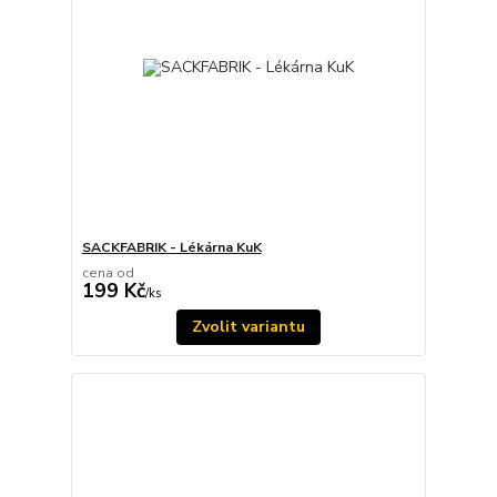
SACKFABRIK - Lékárna KuK
cena od
199 Kč
/
ks
Zvolit variantu