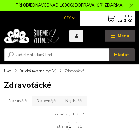
PŘI OBJEDNÁVCE NAD 1000Kč DOPRAVA (ČR) ZDARMA!
0
ks
CZK
za
0 Kč
Menu
Hledat
Úvod
Orlická továrna pytlíků
Zdravoťácké
Zdravoťácké
Nejnovější
Nejlevnější
Nejdražší
Zobrazuji 1-7 z 7
strana
z 1