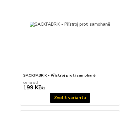
SACKFABRIK - Přístroj proti samohaně
cena od
199 Kč
/
ks
Zvolit variantu