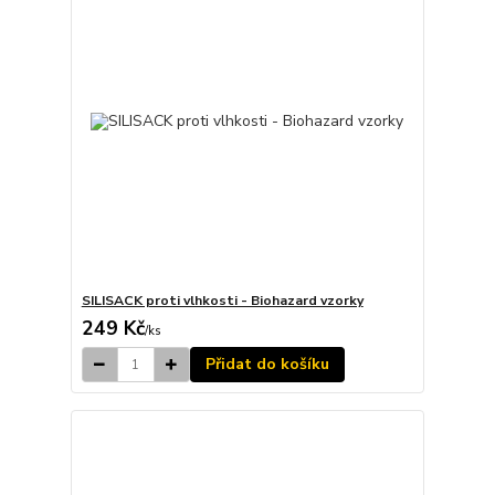
SILISACK proti vlhkosti - Biohazard vzorky
249 Kč
/
ks
Přidat do košíku