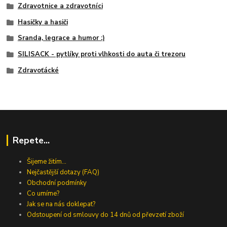
Zdravotnice a zdravotníci
Hasičky a hasiči
Sranda, legrace a humor :)
SILISACK - pytlíky proti vlhkosti do auta či trezoru
Zdravoťácké
Repete...
Šijeme žitím...
Nejčastější dotazy (FAQ)
Obchodní podmínky
Co umíme?
Jak se na nás doklepat?
Odstoupení od smlouvy do 14 dnů od převzetí zboží