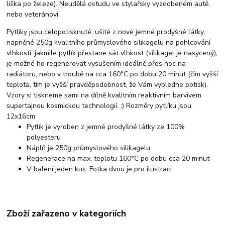
liška po železe). Neudělá ostudu ve stylařsky vyzdobeném autě,
nebo veteránovi.
Pytlíky jsou celopotisknuté, ušité z nové jemné prodyšné látky,
napněné 250g kvalitního průmyslového silikagelu na pohlcování
vlhkosti. jakmile pytlík přestane sát vlhkost (silikagel je nasycený),
je možné ho regenerovat vysušením ideálně přes noc na
radiátoru, nebo v troubě na cca 160°C po dobu 20 minut (čím vyšší
teplota, tím je vyšší pravděpodobnost, že Vám vybledne potisk).
Vzory si tiskneme sami na dílně kvalitním reaktivním barvivem
supertajnou kosmickou technologií. :) Rozměry pytlíku jsou
12x16cm.
Pytlík je vyroben z jemné prodyšné látky ze 100%
polyesteru
Náplň je 250g průmyslového silikagelu
Regenerace na max. teplotu 160°C po dobu cca 20 minut
V balení jeden kus. Fotka dvou je pro ilustraci.
Zboží zařazeno v kategoriích