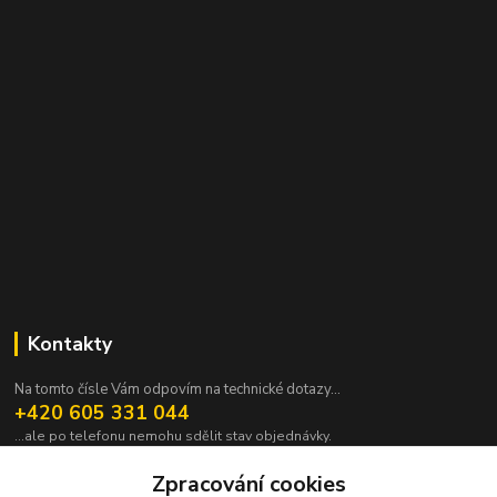
Kontakty
Na tomto čísle Vám odpovím na technické dotazy...
+420 605 331 044
...ale po telefonu nemohu sdělit stav objednávky.
pavek@janpavek.com
Zpracování cookies