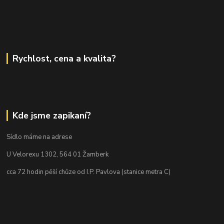
Rychlost, cena a kvalita?
Kde jsme zapikaní?
Sídlo máme na adrese
U Velorexu 1302, 564 01 Žamberk
cca 72 hodin pěší chůze od I.P. Pavlova (stanice metra C)