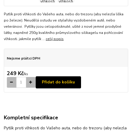
Pytlík proti vlhkosti do Vašeho auta, nebo do trezoru (aby nelezla liška
po železe). Neudělá ostudu ve stylařsky vyzdobeném autě, nebo
veteránovi. Pytlíky jsou celopotisknuté, ušité z nové jemné prodyšné
látky, napněné 250g kvalitního průmyslového silikagelu na pohlcování
vlhkosti. jakmile pytlík ...
celý popis
Nejsme plátci DPH
249 Kč
/
ks
Přidat do košíku
Kompletní specifikace
Pytlík proti vlhkosti do Vašeho auta, nebo do trezoru (aby nelezla