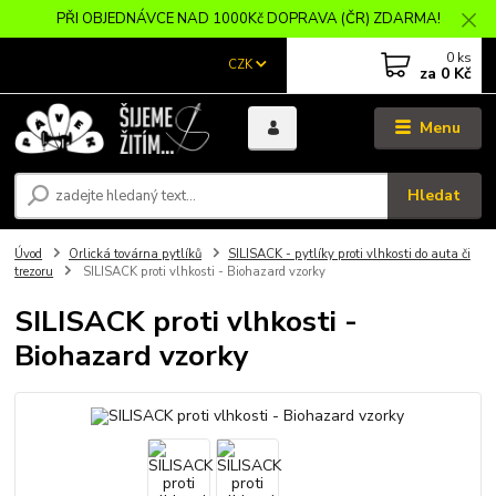
PŘI OBJEDNÁVCE NAD 1000Kč DOPRAVA (ČR) ZDARMA!
0
ks
CZK
za
0 Kč
Menu
Hledat
Úvod
Orlická továrna pytlíků
SILISACK - pytlíky proti vlhkosti do auta či
trezoru
SILISACK proti vlhkosti - Biohazard vzorky
SILISACK proti vlhkosti -
Biohazard vzorky