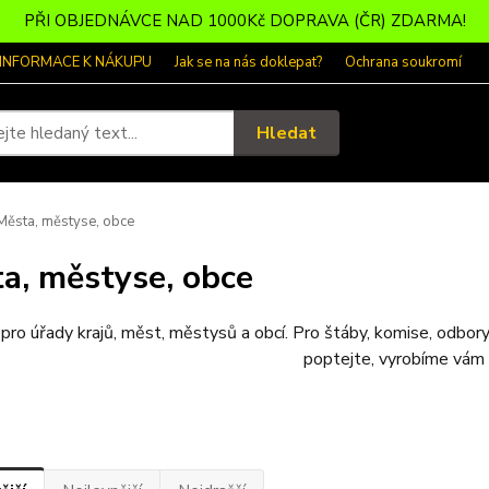
PŘI OBJEDNÁVCE NAD 1000Kč DOPRAVA (ČR) ZDARMA!
 INFORMACE K NÁKUPU
Jak se na nás doklepat?
Ochrana soukromí
Hledat
ěsta, městyse, obce
a, městyse, obce
pro úřady krajů, měst, městysů a obcí. Pro štáby, komise, odbory
poptejte, vyrobíme vám 