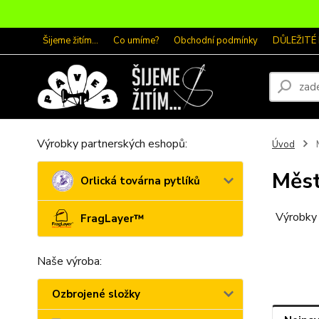
Šijeme žitím...
Co umíme?
Obchodní podmínky
DŮLEŽITÉ
Výrobky partnerských eshopů:
Úvod
M
Měst
Orlická továrna pytlíků
Výrobky 
FragLayer™
Naše výroba:
Ozbrojené složky