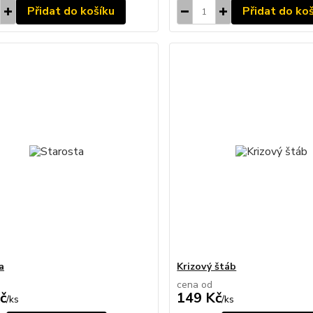
Přidat do košíku
Přidat do ko
a
Krizový štáb
cena od
č
149 Kč
/
ks
/
ks