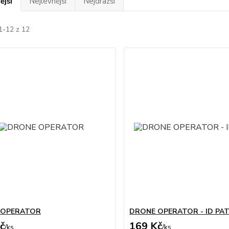
ější
Nejlevnější
Nejdražší
1-12 z 12
 OPERATOR
DRONE OPERATOR - ID PA
č
169 Kč
/
ks
/
ks