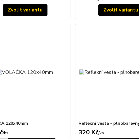
Zvolit variantu
Zvolit variantu
A 120x40mm
Reflexní vesta - plnobarevn
č
320 Kč
/
ks
/
ks