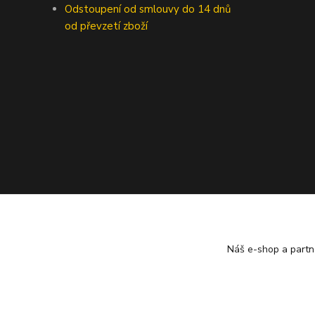
Odstoupení od smlouvy do 14 dnů
od převzetí zboží
Náš e-shop a partn