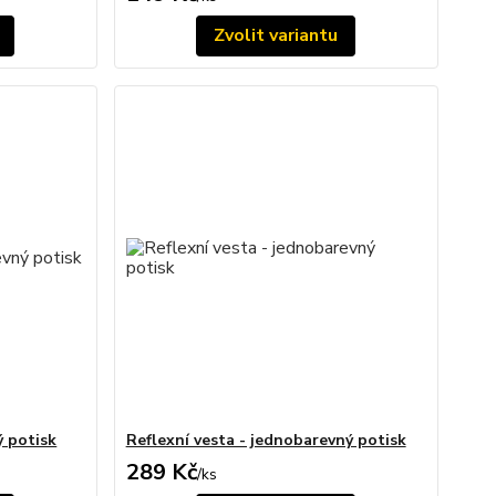
Zvolit variantu
ý potisk
Reflexní vesta - jednobarevný potisk
289 Kč
/
ks