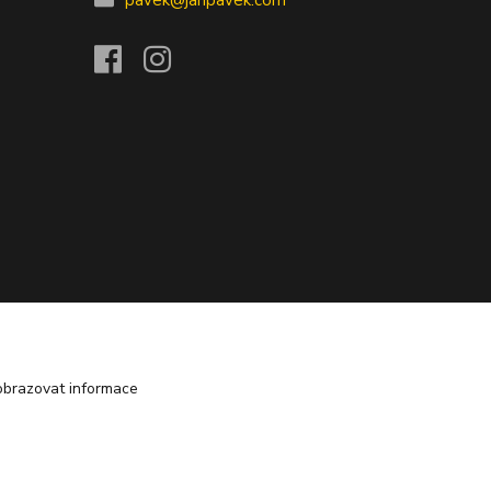
pavek@janpavek.com
obrazovat informace