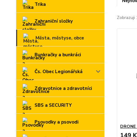
Nejnov
Trika
Zobrazuji 
Zahraniční složky
Města, městyse, obce
Bunkračky a bunkráci
Čs. Obec Legionářská
Zdravotnice a zdravotníci
SBS a SECURITY
Psovodky a psovodi
DRONE
149 K