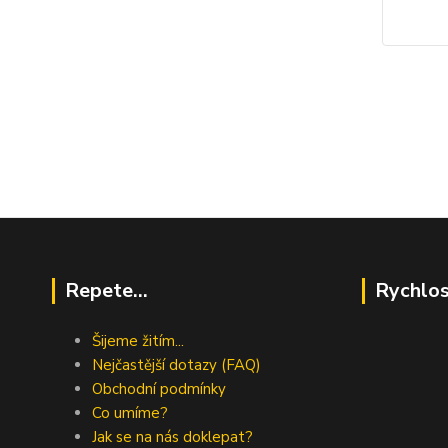
Repete...
Rychlos
Šijeme žitím...
Nejčastější dotazy (FAQ)
Obchodní podmínky
Co umíme?
Jak se na nás doklepat?