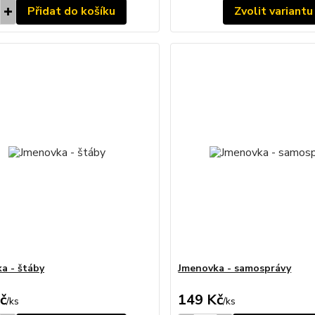
Přidat do košíku
Zvolit variantu
a - štáby
Jmenovka - samosprávy
č
149 Kč
/
ks
/
ks