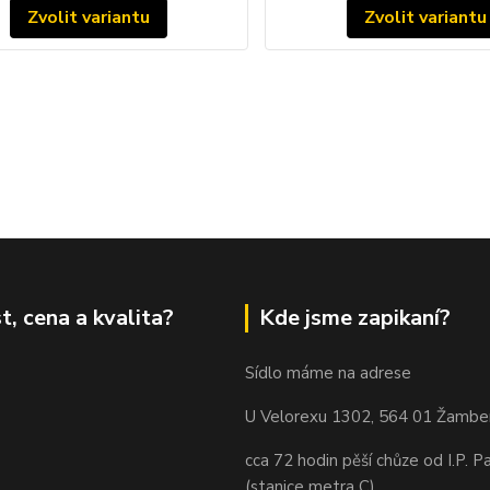
Zvolit variantu
Zvolit variantu
t, cena a kvalita?
Kde jsme zapikaní?
Sídlo máme na adrese
U Velorexu 1302, 564 01 Žambe
cca 72 hodin pěší chůze od I.P. P
(stanice metra C)