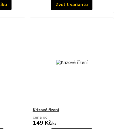
šíku
Zvolit variantu
Krizové řízení
cena od
149 Kč
/
ks