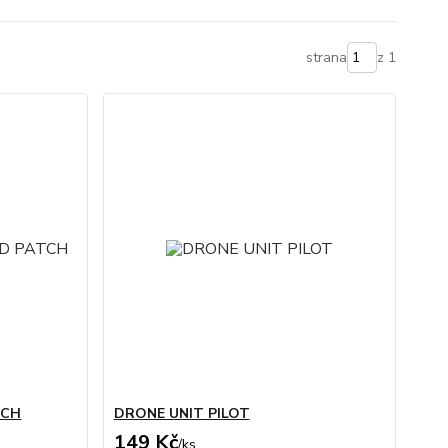
strana
z 1
TCH
DRONE UNIT PILOT
149 Kč
/
ks