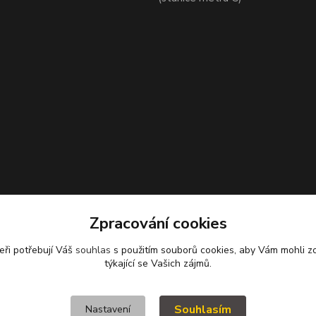
Zpracování cookies
eři potřebují Váš
souhlas
s použitím souborů cookies, aby Vám mohli z
týkající se Vašich zájmů.
Souhlasím
Nastavení