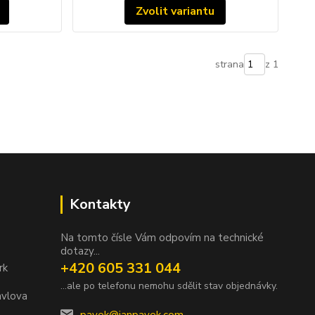
Zvolit variantu
strana
z 1
Kontakty
Na tomto čísle Vám odpovím na technické
dotazy...
+420 605 331 044
rk
...ale po telefonu nemohu sdělit stav objednávky.
avlova