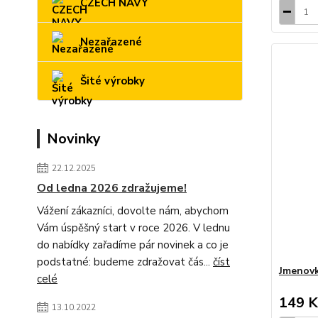
CZECH NAVY
Nezařazené
Šité výrobky
Novinky
22.12.2025
Od ledna 2026 zdražujeme!
Vážení zákazníci, dovolte nám, abychom
Vám úspěšný start v roce 2026. V lednu
do nabídky zařadíme pár novinek a co je
podstatné: budeme zdražovat čás...
číst
Jmenovk
celé
149 K
13.10.2022