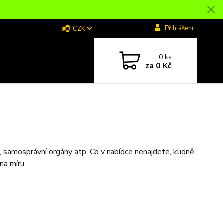
Přihlášení
CZK
0
ks
za
0 Kč
, samosprávní orgány atp. Co v nabídce nenajdete, klidně
na míru.