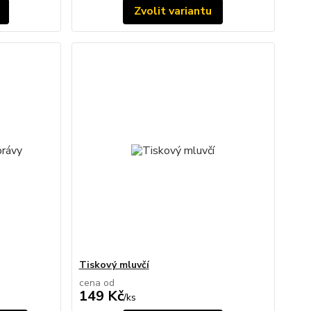
Zvolit variantu
Tiskový mluvčí
cena od
149 Kč
/
ks