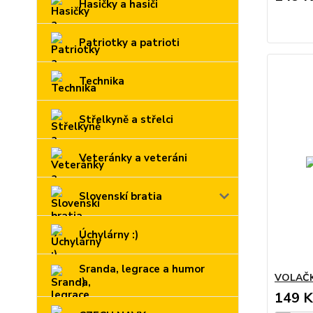
Hasičky a hasiči
Patriotky a patrioti
Technika
Střelkyně a střelci
Veteránky a veteráni
Slovenskí bratia
Úchylárny :)
Sranda, legrace a humor
VOLAČK
:)
149 K