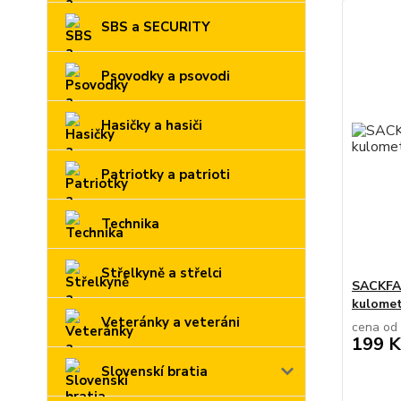
SBS a SECURITY
Psovodky a psovodi
Hasičky a hasiči
Patriotky a patrioti
Technika
Střelkyně a střelci
SACKFAB
kulome
Veteránky a veteráni
cena od
199 K
Slovenskí bratia