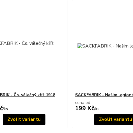
RIK - Čs. válečný kříž 1918
SACKFABRIK - Našim legion
cena od
č
199 Kč
/
ks
/
ks
Zvolit variantu
Zvolit variantu