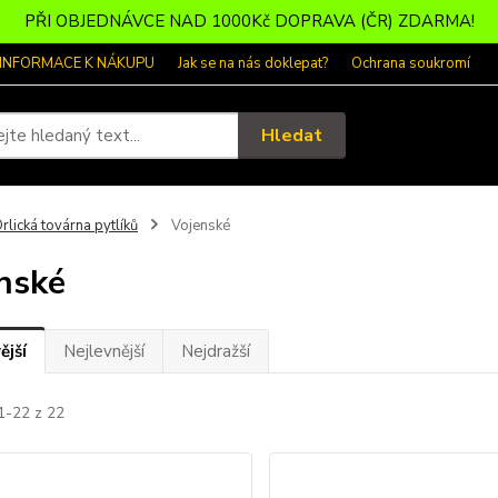
PŘI OBJEDNÁVCE NAD 1000Kč DOPRAVA (ČR) ZDARMA!
 INFORMACE K NÁKUPU
Jak se na nás doklepat?
Ochrana soukromí
Hledat
rlická továrna pytlíků
Vojenské
nské
ější
Nejlevnější
Nejdražší
1-22 z 22