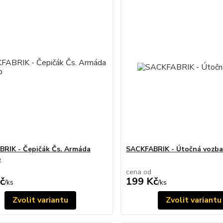
RIK - Čepičák Čs. Armáda
SACKFABRIK - Útočná vozb
o
cena od
č
199 Kč
/
ks
/
ks
Zvolit variantu
Zvolit variantu