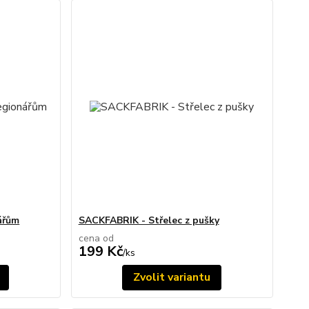
ářům
SACKFABRIK - Střelec z pušky
cena od
199 Kč
/
ks
Zvolit variantu