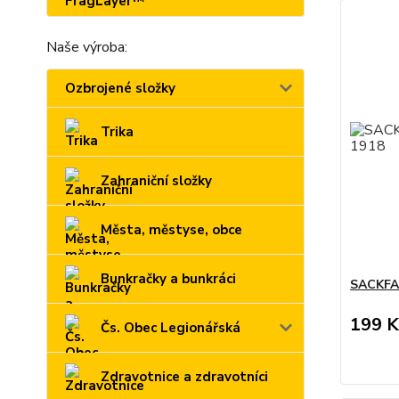
Naše výroba:
Ozbrojené složky
Trika
Zahraniční složky
Města, městyse, obce
Bunkračky a bunkráci
SACKFAB
199 K
Čs. Obec Legionářská
Zdravotnice a zdravotníci