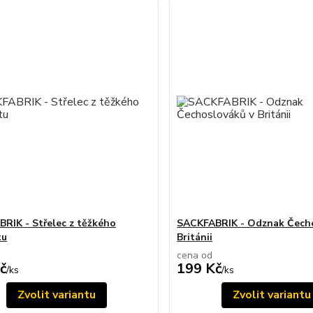
RIK - Střelec z těžkého
SACKFABRIK - Odznak Čecho
tu
Británii
cena od
č
199 Kč
/
ks
/
ks
Zvolit variantu
Zvolit variantu