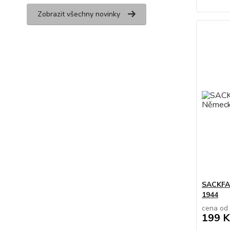
Zobrazit všechny novinky
SACKFAB
1944
cena od
199 K