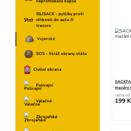
nepromokavá kapsa
SILISACK - pytlíky proti
vlhkosti do auta či
trezoru
Vojenské
SOS - Stráž obrany státu
Civilní obrana
SACKFAB
Policejní
mazání 
cena od
199 K
Válečné
Zbrojařské