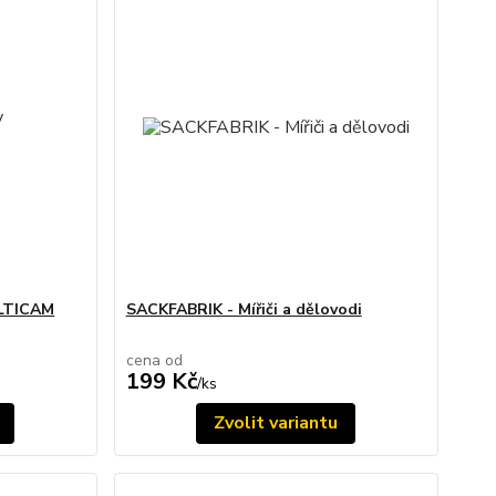
ULTICAM
SACKFABRIK - Mířiči a dělovodi
cena od
199 Kč
/
ks
Zvolit variantu