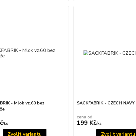
RIK - Mlok vz.60 bez
SACKFABRIK - CZECH NAVY
že
cena od
č
199 Kč
/
ks
/
ks
Zvolit variantu
Zvolit variantu