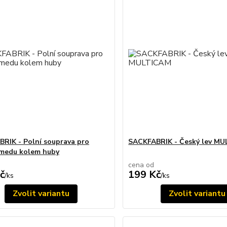
RIK - Polní souprava pro
SACKFABRIK - Český lev M
medu kolem huby
cena od
č
199 Kč
/
ks
/
ks
Zvolit variantu
Zvolit variantu