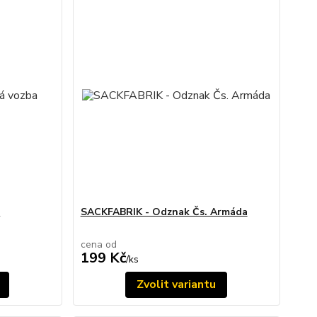
a
SACKFABRIK - Odznak Čs. Armáda
cena od
199 Kč
/
ks
Zvolit variantu