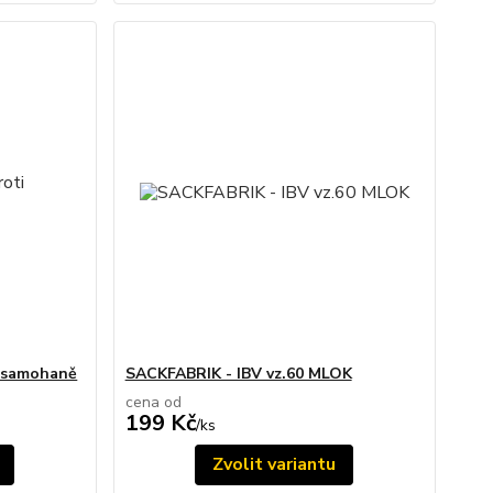
i samohaně
SACKFABRIK - IBV vz.60 MLOK
cena od
199 Kč
/
ks
Zvolit variantu