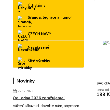
Úchylárny :)
Sranda, legrace a humor
:)
CZECH NAVY
Nezařazené
Šité výrobky
Novinky
SACKFA
cena od
22.12.2025
199 K
Od ledna 2026 zdražujeme!
Vážení zákazníci, dovolte nám, abychom