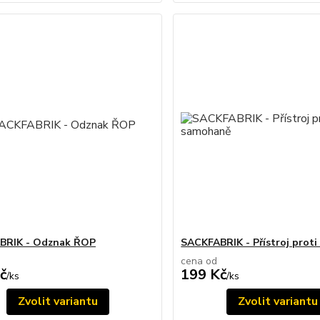
BRIK - Odznak ŘOP
SACKFABRIK - Přístroj prot
cena od
č
199 Kč
/
ks
/
ks
Zvolit variantu
Zvolit variantu