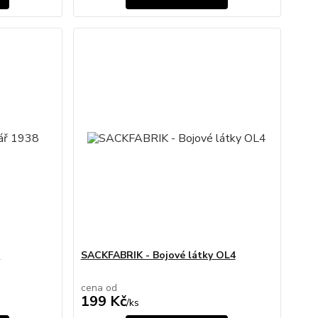
8
SACKFABRIK - Bojové látky OL4
cena od
199 Kč
/
ks