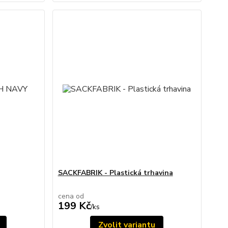
SACKFABRIK - Plastická trhavina
cena od
199 Kč
/
ks
Zvolit variantu