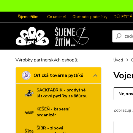
Šijeme žitím...
Co umíme?
Obchodní podmínky
DŮLEŽITÉ
Výrobky partnerských eshopů:
Úvod
O
Voje
Orlická továrna pytlíků
SACKFABRIK - prodyšné
Nejnov
látkové pytlíky se šňůrou
KEŠEŇ - kapesní
Zobrazuji 
organizér
ŠÍBR - zipová