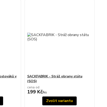
slováků v
SACKFABRIK - Stráž obrany státu
(SOS)
cena od
199 Kč
/
ks
Zvolit variantu