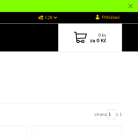
Přihlášení
CZK
0
ks
za
0 Kč
strana
z 1