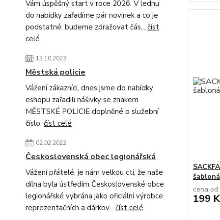
Vám úspěšný start v roce 2026. V lednu
do nabídky zařadíme pár novinek a co je
podstatné: budeme zdražovat čás...
číst
celé
13.10.2022
Městská policie
Vážení zákazníci, dnes jsme do nabídky
eshopu zařadili nášivky se znakem
MĚSTSKÉ POLICIE doplněné o služební
číslo.
číst celé
02.02.2022
Československá obec legionářská
SACKFAB
Vážení přátelé, je nám velkou ctí, že naše
šabloná
dílna byla ústředím Československé obce
cena od
legionářské vybrána jako oficiální výrobce
199 K
reprezentačních a dárkov...
číst celé