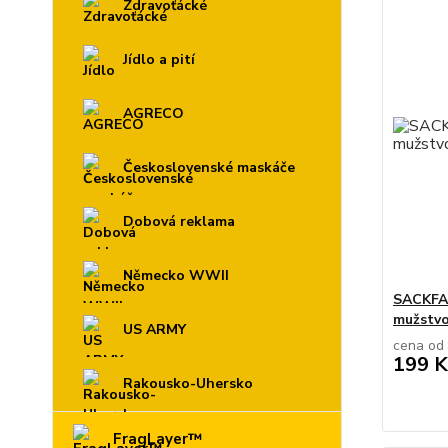
Zdravoťácké
Jídlo a pití
AGRECO
Československé maskáče
Dobová reklama
Německo WWII
SACKFAB
mužstv
US ARMY
cena od
199 K
Rakousko-Uhersko
FragLayer™