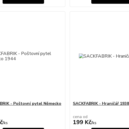
RIK - Poštovní pytel Německo
SACKFABRIK - Hraničář 193
cena od
č
199 Kč
/
ks
/
ks