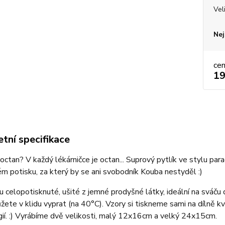
Vel
Nej
ce
19
tní specifikace
ctan? V každý lékárničce je octan... Suprový pytlík ve stylu par
ém potisku, za který by se ani svobodník Kouba nestyděl :)
u celopotisknuté, ušité z jemné prodyšné látky, ideální na sváču
ete v klidu vyprat (na 40°C). Vzory si tiskneme sami na dílně k
ií. :) Vyrábíme dvě velikosti, malý 12x16cm a velký 24x15cm.