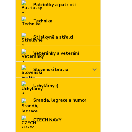
Patriotky a patrioti
Technika
Střelkyně a střelci
Veteránky a veteráni
Slovenskí bratia
Úchylárny :)
Sranda, legrace a humor
:)
CZECH NAVY