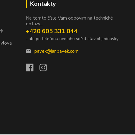
Kontakty
Na tomto čísle Vám odpovím na technické
dotazy...
+420 605 331 044
rk
...ale po telefonu nemohu sdělit stav objednávky.
avlova
pavek@janpavek.com