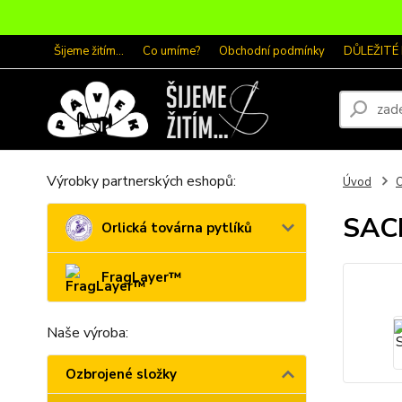
Šijeme žitím...
Co umíme?
Obchodní podmínky
DŮLEŽITÉ
Výrobky partnerských eshopů:
Úvod
O
SACK
Orlická továrna pytlíků
FragLayer™
Naše výroba:
Ozbrojené složky