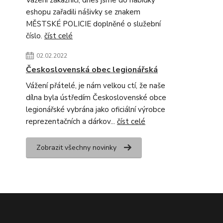
Vážení zákazníci, dnes jsme do nabídky
eshopu zařadili nášivky se znakem
MĚSTSKÉ POLICIE doplněné o služební
číslo.
číst celé
02.02.2022
Československá obec legionářská
Vážení přátelé, je nám velkou ctí, že naše
dílna byla ústředím Československé obce
legionářské vybrána jako oficiální výrobce
reprezentačních a dárkov...
číst celé
Zobrazit všechny novinky