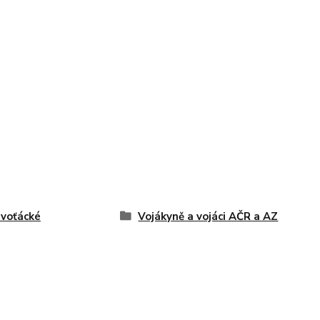
voťácké
Vojákyně a vojáci AČR a AZ