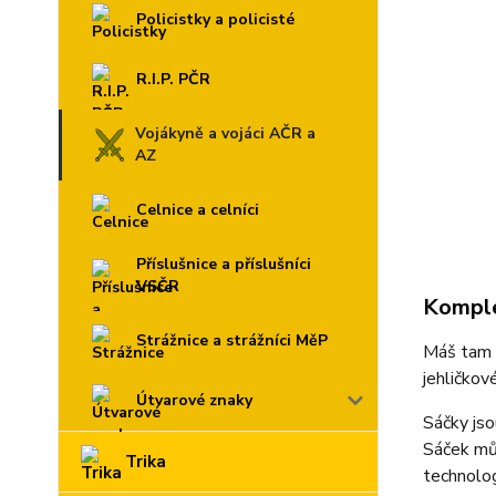
Policistky a policisté
R.I.P. PČR
Vojákyně a vojáci AČR a
AZ
Celnice a celníci
Příslušnice a příslušníci
VSČR
Komple
Strážnice a strážníci MěP
Máš tam o
jehličkov
Útvarové znaky
Sáčky jso
Sáček můž
Trika
technolog