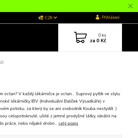
Přihlášení
CZK
0
ks
za
0 Kč
60
 octan? V každý lékárničce je octan... Suprový pytlík ve stylu
nské lékárničky IBV (Individuální Balíček Výsadkáře) v
kovém potisku, za který by se ani svobodník Kouba nestyděl :)
jsou celopotisknuté, ušité z jemné prodyšné látky, ideální na
do práce, nebo nějaké drobn...
celý popis