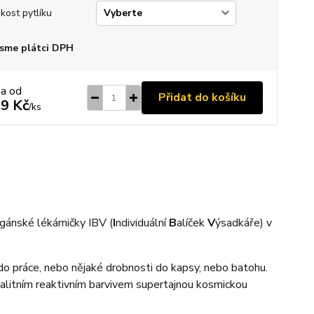
ikost pytlíku
sme plátci DPH
na od
Přidat do košíku
9 Kč
/
ks
agánské lékárničky IBV (
I
ndividuální
B
alíček
V
ýsadkáře) v
 do práce, nebo nějaké drobnosti do kapsy, nebo batohu.
valitním reaktivním barvivem supertajnou kosmickou