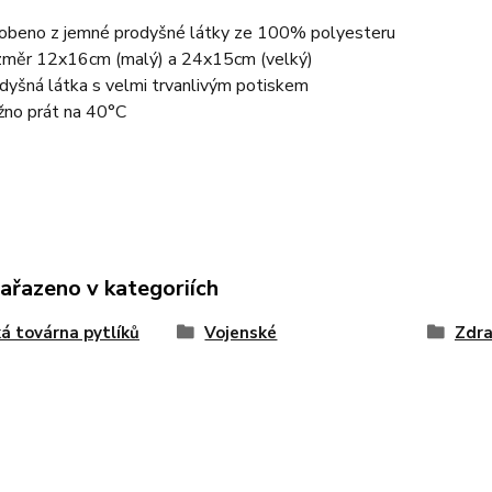
obeno z jemné prodyšné látky ze 100% polyesteru
měr 12x16cm (malý) a 24x15cm (velký)
dyšná látka s velmi trvanlivým potiskem
no prát na 40°C
zařazeno v kategoriích
ká továrna pytlíků
Vojenské
Zdra