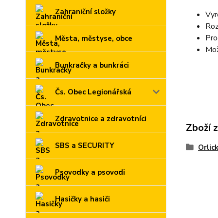
Zahraniční složky
Vyr
Roz
Pro
Města, městyse, obce
Mož
Bunkračky a bunkráci
Čs. Obec Legionářská
Zdravotnice a zdravotníci
Zboží 
SBS a SECURITY
Orlic
Psovodky a psovodi
Hasičky a hasiči