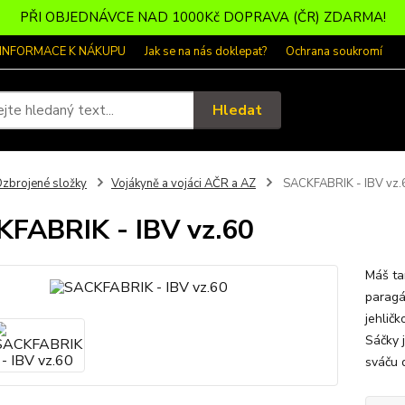
PŘI OBJEDNÁVCE NAD 1000Kč DOPRAVA (ČR) ZDARMA!
 INFORMACE K NÁKUPU
Jak se na nás doklepat?
Ochrana soukromí
Hledat
zbrojené složky
Vojákyně a vojáci AČR a AZ
SACKFABRIK - IBV vz.
FABRIK - IBV vz.60
Máš tam
paragá
jehlič
Sáčky 
sváču 