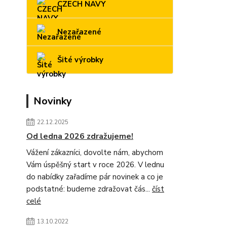
CZECH NAVY
Nezařazené
Šité výrobky
Novinky
22.12.2025
Od ledna 2026 zdražujeme!
Vážení zákazníci, dovolte nám, abychom
Vám úspěšný start v roce 2026. V lednu
do nabídky zařadíme pár novinek a co je
podstatné: budeme zdražovat čás...
číst
celé
13.10.2022