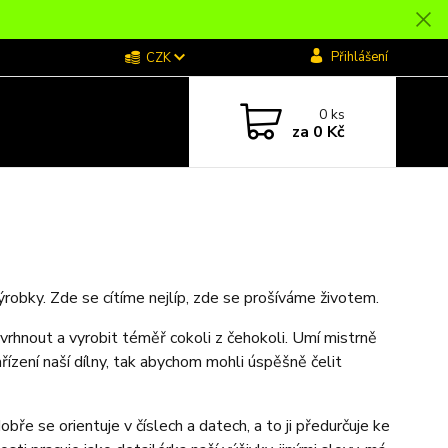
Přihlášení
CZK
0
ks
za
0 Kč
ýrobky. Zde se cítíme nejlíp, zde se prošíváme životem.
navrhnout a vyrobit téměř cokoli z čehokoli. Umí mistrně
řízení naší dílny, tak abychom mohli úspěšně čelit
bře se orientuje v číslech a datech, a to ji předurčuje ke