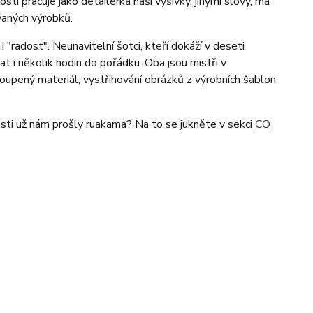
ti pracuje jako detailérka naší výšivky, jinými slovy, má
ívaných výrobků.
i "radost". Neunavitelní šotci, kteří dokáží v deseti
t i několik hodin do pořádku. Oba jsou mistři v
nakoupený materiál, vystřihování obrázků z výrobních šablon
ti už nám prošly ruakama? Na to se jukněte v sekci
CO