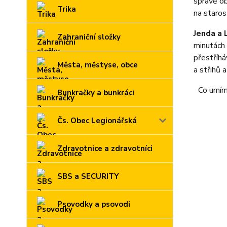
správě ob
Trika
na staros
Jenda a 
Zahraniční složky
minutách 
přestříhá
Města, městyse, obce
a střihů 
Co umím
Bunkračky a bunkráci
Čs. Obec Legionářská
Zdravotnice a zdravotníci
SBS a SECURITY
Psovodky a psovodi