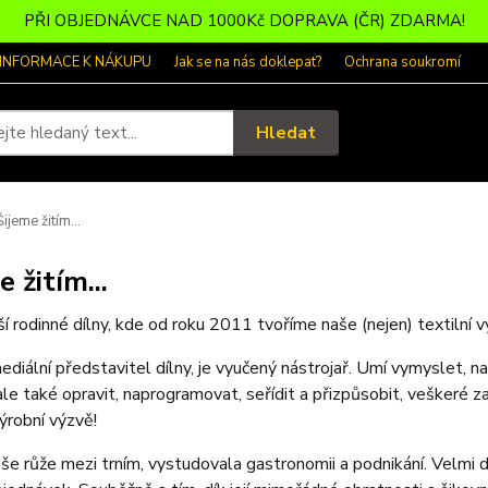
PŘI OBJEDNÁVCE NAD 1000Kč DOPRAVA (ČR) ZDARMA!
 INFORMACE K NÁKUPU
Jak se na nás doklepat?
Ochrana soukromí
Hledat
ijeme žitím...
 žitím...
í rodinné dílny, kde od roku 2011 tvoříme naše (nejen) textilní v
mediální představitel dílny, je vyučený nástrojař. Umí vymyslet, 
ale také opravit, naprogramovat, seřídit a přizpůsobit, veškeré za
výrobní výzvě!
aše růže mezi trním, vystudovala gastronomii a podnikání. Velmi do