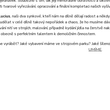
jednávek. Souběžně s tím, dík její mimořádné obratnosti a šikovnos
ti tvarové vyřezávání, opracování a finální kompletaci našich vyš
Lucius
, naši dva synkové, kteří nám na dílně dělají radost a někdy 
udělat v celé dílně takový nepořádek a chaos, že ho musíme dáva
vání nití ve strojích, malování, případně kydání jídla na čerstvě 
a obecně s perfektním talentem k demoličním činnostem.
e vyrábět? Jaké vybavení máme ve strojovém parku? Jaké šílenos
UMÍME
.