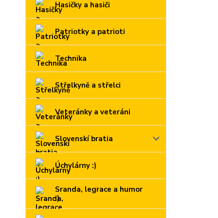
Hasičky a hasiči
Patriotky a patrioti
Technika
Střelkyně a střelci
Veteránky a veteráni
Slovenskí bratia
Úchylárny :)
Sranda, legrace a humor
:)