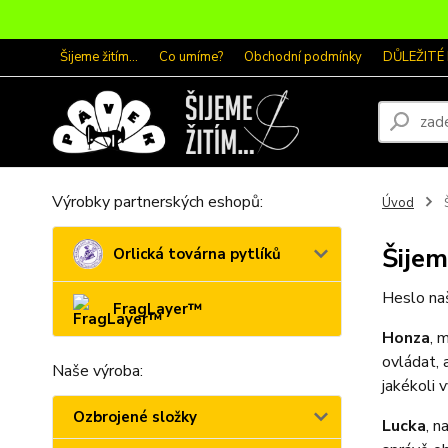
Šijeme žitím...
Co umíme?
Obchodní podmínky
DŮLEŽITÉ
Výrobky partnerských eshopů:
Úvod
Š
Šijeme
Orlická továrna pytlíků
Heslo naš
FragLayer™
Honza
, 
ovládat, 
Naše výroba:
jakékoli 
Ozbrojené složky
Lucka
, n