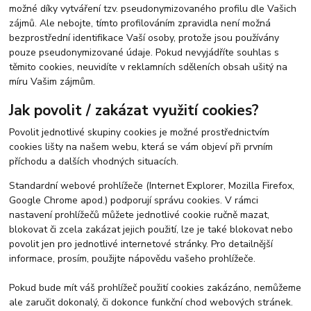
možné díky vytváření tzv. pseudonymizovaného profilu dle Vašich
zájmů. Ale nebojte, tímto profilováním zpravidla není možná
bezprostřední identifikace Vaší osoby, protože jsou používány
pouze pseudonymizované údaje. Pokud nevyjádříte souhlas s
těmito cookies, neuvidíte v reklamních sděleních obsah ušitý na
míru Vašim zájmům.
Jak povolit / zakázat využití cookies?
Povolit jednotlivé skupiny cookies je možné prostřednictvím
cookies lišty na našem webu, která se vám objeví při prvním
příchodu a dalších vhodných situacích.
Standardní webové prohlížeče (Internet Explorer, Mozilla Firefox,
Google Chrome apod.) podporují správu cookies. V rámci
nastavení prohlížečů můžete jednotlivé cookie ručně mazat,
blokovat či zcela zakázat jejich použití, lze je také blokovat nebo
povolit jen pro jednotlivé internetové stránky. Pro detailnější
informace, prosím, použijte nápovědu vašeho prohlížeče.
Pokud bude mít váš prohlížeč použití cookies zakázáno, nemůžeme
ale zaručit dokonalý, či dokonce funkční chod webových stránek.