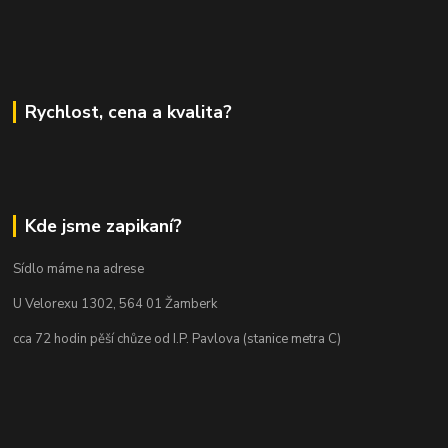
Rychlost, cena a kvalita?
Kde jsme zapikaní?
Sídlo máme na adrese
U Velorexu 1302, 564 01 Žamberk
cca 72 hodin pěší chůze od I.P. Pavlova (stanice metra C)