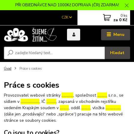
PŘI OBJEDNÁVCE NAD 1000Kč DOPRAVA (ČR) ZDARMA!
0
ks
CZK
za
0 Kč
Menu
Hledat
Úvod
Práce s cookies
Práce s cookies
Provozovatel webové stránky
………….
, společnost
………..
s.r.o., se
sídlem v
…………………
, IČ
………..
, zapsaná v obchodním rejstříku
vedeném Krajským soudem v
……….
, oddíl
……….
, vložka
……………..
(dále jen „prodávající“ nebo „správce“) pracuje na této webové
stránce se soubory cookies.
Co jsou to cookies?