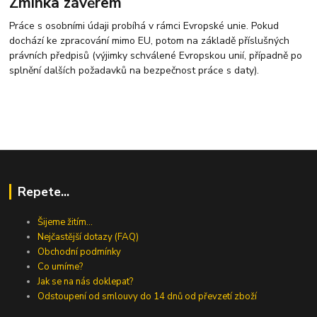
Zmínka závěrem
Práce s osobními údaji probíhá v rámci Evropské unie. Pokud
dochází ke zpracování mimo EU, potom na základě příslušných
právních předpisů (výjimky schválené Evropskou unií, případně po
splnění dalších požadavků na bezpečnost práce s daty).
Repete...
Šijeme žitím...
Nejčastější dotazy (FAQ)
Obchodní podmínky
Co umíme?
Jak se na nás doklepat?
Odstoupení od smlouvy do 14 dnů od převzetí zboží