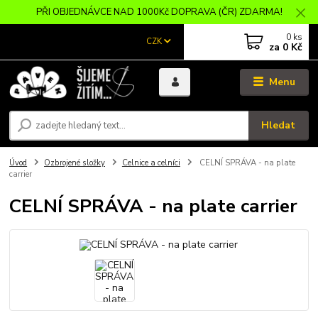
PŘI OBJEDNÁVCE NAD 1000Kč DOPRAVA (ČR) ZDARMA!
0
ks
CZK
za
0 Kč
Menu
Hledat
Úvod
Ozbrojené složky
Celnice a celníci
CELNÍ SPRÁVA - na plate
carrier
CELNÍ SPRÁVA - na plate carrier