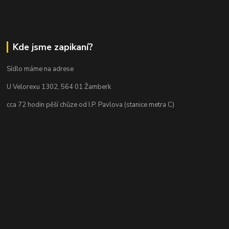
Kde jsme zapikaní?
Sídlo máme na adrese
U Velorexu 1302, 564 01 Žamberk
cca 72 hodin pěší chůze od I.P. Pavlova (stanice metra C)