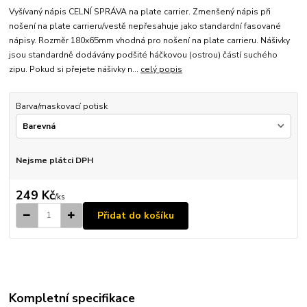
Vyšívaný nápis CELNÍ SPRÁVA na plate carrier. Zmenšený nápis při
nošení na plate carrieru/vestě nepřesahuje jako standardní fasované
nápisy. Rozměr 180x65mm vhodná pro nošení na plate carrieru. Nášivky
jsou standardně dodávány podšité háčkovou (ostrou) částí suchého
zipu. Pokud si přejete nášivky n...
celý popis
Barva/maskovací potisk
Nejsme plátci DPH
249 Kč
/
ks
Přidat do košíku
Kompletní specifikace