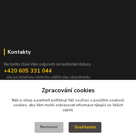
Kontakty
Na tomto čísle Vám odpovím na technické dotazy...
+420 605 331 044
...ale po telefonu nemohu sdělit stav objednávky.
pavek@janpavek.com
Zpracování cookies
Náš e-shop a partneři potřebují Váš
souhlas
s použitím souborů
cookies, aby Vám mohli zobrazovat informace týkající se Vašich
zájmů.
Souhlasím
Nastavení
VŠECHNY VÝROBKY V TOMTO ESHOPU JSOU VYRÁBĚNY NA ZAKÁZKU a