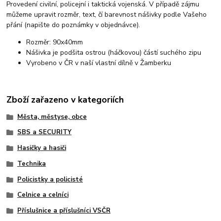
Provedení civilní, policejní i taktická vojenská. V případě zájmu
můžeme upravit rozměr, text, čí barevnost nášivky podle Vašeho
přání (napište do poznámky v objednávce).
Rozměr: 90x40mm
Nášivka je podšita ostrou (háčkovou) částí suchého zipu
Vyrobeno v ČR v naší vlastní dílně v Žamberku
Zboží zařazeno v kategoriích
Města, městyse, obce
SBS a SECURITY
Hasičky a hasiči
Technika
Policistky a policisté
Celnice a celníci
Příslušnice a příslušníci VSČR