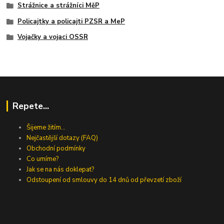
Strážnice a strážníci MěP
Policajtky a policajti PZSR a MeP
Vojačky a vojaci OSSR
Repete...
Šijeme žitím...
Nejčastější dotazy (FAQ)
Obchodní podmínky
Co umíme?
Jak se na nás doklepat?
Odstoupení od smlouvy do 14 dnů od převzetí zboží