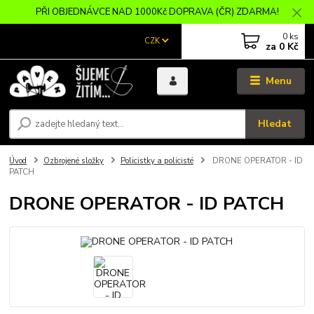
PŘI OBJEDNÁVCE NAD 1000Kč DOPRAVA (ČR) ZDARMA!
0
ks
CZK
za
0 Kč
Menu
Hledat
Úvod
Ozbrojené složky
Policistky a policisté
DRONE OPERATOR - ID
PATCH
DRONE OPERATOR - ID PATCH