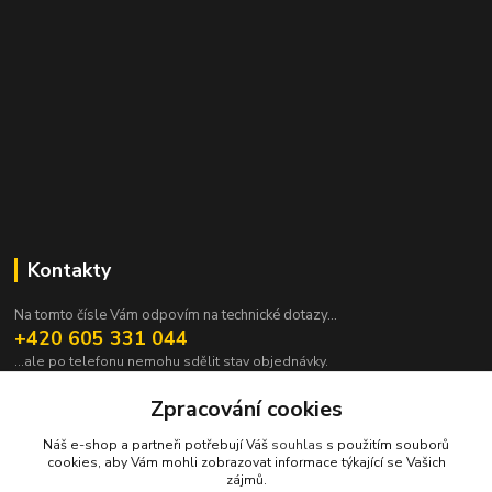
Kontakty
Na tomto čísle Vám odpovím na technické dotazy...
+420 605 331 044
...ale po telefonu nemohu sdělit stav objednávky.
pavek@janpavek.com
Zpracování cookies
Náš e-shop a partneři potřebují Váš
souhlas
s použitím souborů
cookies, aby Vám mohli zobrazovat informace týkající se Vašich
zájmů.