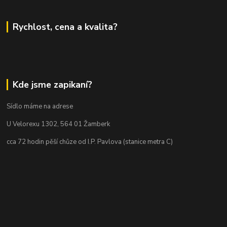
Rychlost, cena a kvalita?
Kde jsme zapikaní?
Sídlo máme na adrese
U Velorexu 1302, 564 01 Žamberk
cca 72 hodin pěší chůze od I.P. Pavlova (stanice metra C)