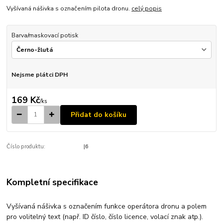
Vyšívaná nášivka s označením pilota dronu.
celý popis
Barva/maskovací potisk
Nejsme plátci DPH
169 Kč
/
ks
Přidat do košíku
Číslo produktu:
|6
Kompletní specifikace
Vyšívaná nášivka s označením funkce operátora dronu a polem
pro volitelný text (např. ID číslo, číslo licence, volací znak atp.).