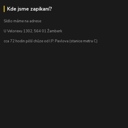
Kde jsme zapikaní?
Sídlo máme na adrese
U Velorexu 1302, 564 01 Žamberk
cca 72 hodin pěší chůze od I.P. Pavlova (stanice metra C)