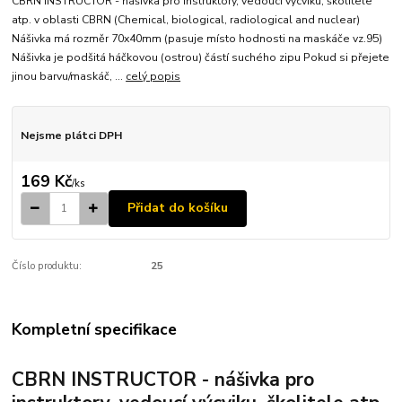
CBRN INSTRUCTOR - nášivka pro instruktory, vedoucí výcviku, školitele
atp. v oblasti CBRN (Chemical, biological, radiological and nuclear)
Nášivka má rozměr 70x40mm (pasuje místo hodnosti na maskáče vz.95)
Nášivka je podšitá háčkovou (ostrou) částí suchého zipu Pokud si přejete
jinou barvu/maskáč, ...
celý popis
Nejsme plátci DPH
169 Kč
/
ks
Přidat do košíku
Číslo produktu:
25
Kompletní specifikace
CBRN INSTRUCTOR - nášivka pro