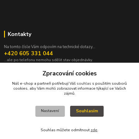
Kontakty
Na tomto čísle Vám odpovím na technické dotazy...
+420 605 331 044
...ale po telefonu nemohu sdělit stav objednávky.
pavek@janpavek.com
Zpracování cookies
Náš e-shop a partneři potřebují Váš
souhlas
s použitím souborů
cookies, aby Vám mohli zobrazovat informace týkající se Vašich
zájmů.
Souhlasím
Nastavení
VŠECHNY VÝROBKY V TOMTO ESHOPU JSOU VYRÁBĚNY NA ZAKÁZKU a
proto není všechno hned. Podrobnosti v sekci NEJČASTĚJŠÍ DOTAZY (FAQ).
KOPYRAJT ORAJT! (c)2015-2022
Souhlas můžete odmítnout
zde
.
Vytvořeno na
Eshop-rychle.cz