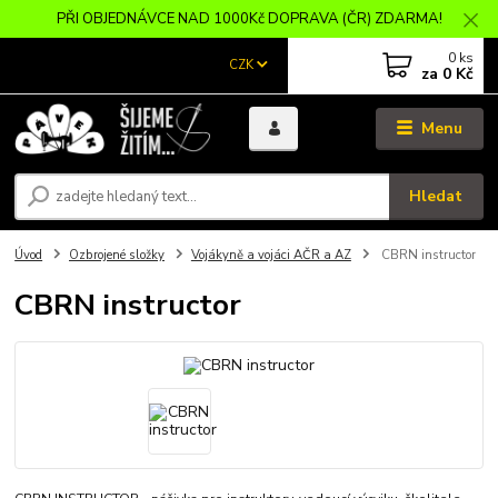
PŘI OBJEDNÁVCE NAD 1000Kč DOPRAVA (ČR) ZDARMA!
0
ks
CZK
za
0 Kč
Menu
Hledat
Úvod
Ozbrojené složky
Vojákyně a vojáci AČR a AZ
CBRN instructor
CBRN instructor