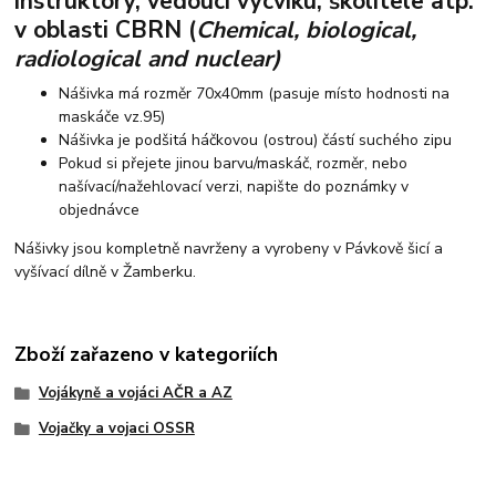
instruktory, vedoucí výcviku, školitele atp.
v oblasti CBRN (
Chemical, biological,
radiological and nuclear)
Nášivka má rozměr 70x40mm (pasuje místo hodnosti na
maskáče vz.95)
Nášivka je podšitá háčkovou (ostrou) částí suchého zipu
Pokud si přejete jinou barvu/maskáč, rozměr, nebo
našívací/nažehlovací verzi, napište do poznámky v
objednávce
Nášivky jsou kompletně navrženy a vyrobeny v Pávkově šicí a
vyšívací dílně v Žamberku.
Zboží zařazeno v kategoriích
Vojákyně a vojáci AČR a AZ
Vojačky a vojaci OSSR