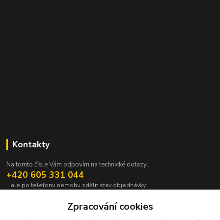
Kontakty
Na tomto čísle Vám odpovím na technické dotazy...
+420 605 331 044
...ale po telefonu nemohu sdělit stav objednávky.
pavek@janpavek.com
Zpracování cookies