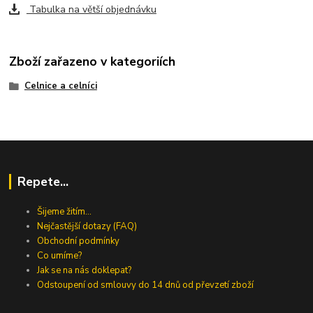
Tabulka na větší objednávku
Zboží zařazeno v kategoriích
Celnice a celníci
Repete...
Šijeme žitím...
Nejčastější dotazy (FAQ)
Obchodní podmínky
Co umíme?
Jak se na nás doklepat?
Odstoupení od smlouvy do 14 dnů od převzetí zboží