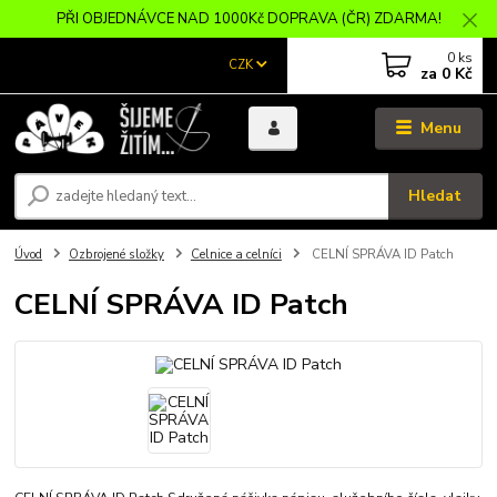
PŘI OBJEDNÁVCE NAD 1000Kč DOPRAVA (ČR) ZDARMA!
0
ks
CZK
za
0 Kč
Menu
Hledat
Úvod
Ozbrojené složky
Celnice a celníci
CELNÍ SPRÁVA ID Patch
CELNÍ SPRÁVA ID Patch