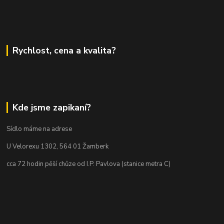
Rychlost, cena a kvalita?
Kde jsme zapikaní?
Sídlo máme na adrese
U Velorexu 1302, 564 01 Žamberk
cca 72 hodin pěší chůze od I.P. Pavlova (stanice metra C)