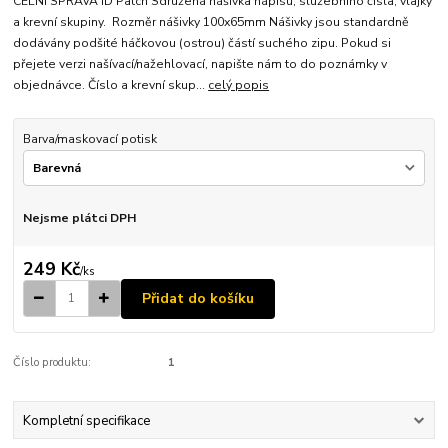
CELNÍ SPRÁVA ID Patch Sdružená nášivka nápisu, služebního čísla, vlajky
a krevní skupiny. Rozměr nášivky 100x65mm Nášivky jsou standardně
dodávány podšité háčkovou (ostrou) částí suchého zipu. Pokud si
přejete verzi našívací/nažehlovací, napište nám to do poznámky v
objednávce. Číslo a krevní skup...
celý popis
Barva/maskovací potisk
Nejsme plátci DPH
249 Kč
/
ks
Přidat do košíku
Číslo produktu:
1
Kompletní specifikace