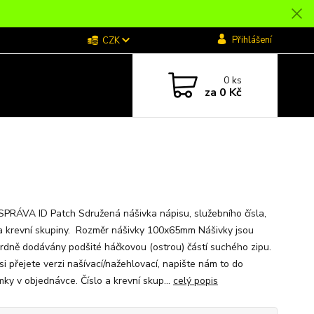
Přihlášení
CZK
0
ks
za
0 Kč
SPRÁVA ID Patch Sdružená nášivka nápisu, služebního čísla,
 a krevní skupiny. Rozměr nášivky 100x65mm Nášivky jsou
rdně dodávány podšité háčkovou (ostrou) částí suchého zipu.
si přejete verzi našívací/nažehlovací, napište nám to do
ky v objednávce. Číslo a krevní skup...
celý popis