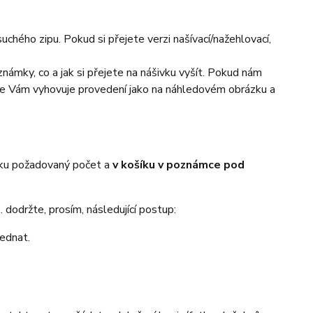
chého zipu. Pokud si přejete verzi našívací/nažehlovací,
námky, co a jak si přejete na nášivku vyšít. Pokud nám
 že Vám vyhovuje provedení jako na náhledovém obrázku a
íku požadovaný počet a
v košíku v poznámce pod
 dodržte, prosím, následující postup:
jednat.