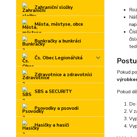
Zahraniční složky
Roz
Náš
Města, městyse, obce
nap
Čís
čís
Bunkračky a bunkráci
ted
Čs. Obec Legionářská
Postu
Pokud po
Zdravotnice a zdravotníci
výrobk
SBS a SECURITY
Pokud děl
Do 
Psovodky a psovodi
V z
Vyp
Hasičky a hasiči
Vyp