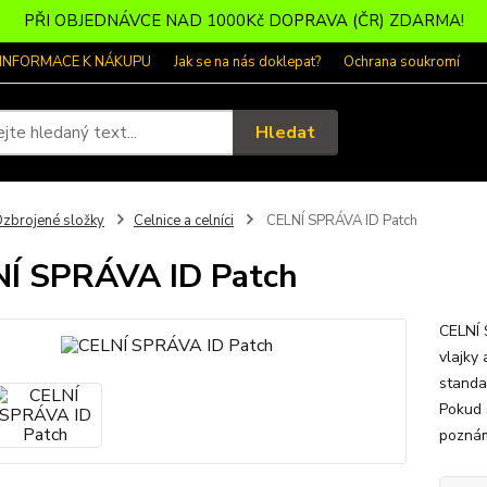
PŘI OBJEDNÁVCE NAD 1000Kč DOPRAVA (ČR) ZDARMA!
 INFORMACE K NÁKUPU
Jak se na nás doklepat?
Ochrana soukromí
Hledat
zbrojené složky
Celnice a celníci
CELNÍ SPRÁVA ID Patch
Í SPRÁVA ID Patch
CELNÍ 
vlajky
standa
Pokud 
poznám