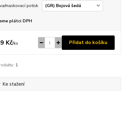
va/maskovací potisk
sme plátci DPH
9 Kč
Přidat do košíku
/
ks
roduktu:
1
Ke stažení