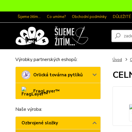
Šijeme žitím...
Co umíme?
Obchodní podmínky
DŮLEŽITÉ
Výrobky partnerských eshopů:
Úvod
O
CELN
Orlická továrna pytlíků
FragLayer™
Naše výroba:
Ozbrojené složky