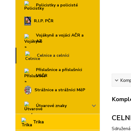
Policistky a policisté
R.I.P. PČR
Vojákyně a vojáci AČR a
AZ
Celnice a celníci
Příslušnice a příslušníci
VSČR
Kompl
Strážnice a strážníci MěP
Komple
Útvarové znaky
CELNÍ
Trika
Sdružená 