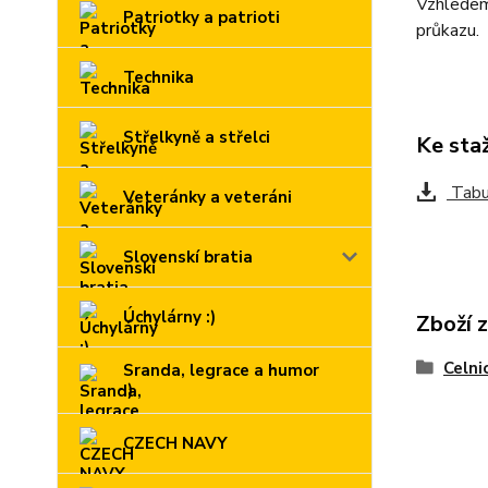
Vzhledem 
Patriotky a patrioti
průkazu.
Technika
Střelkyně a střelci
Ke sta
Tabul
Veteránky a veteráni
Slovenskí bratia
Úchylárny :)
Zboží 
Celnic
Sranda, legrace a humor
:)
CZECH NAVY