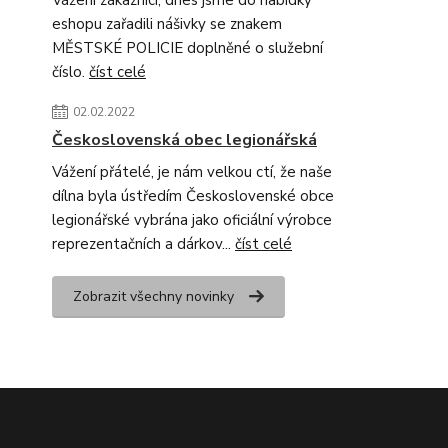
Vážení zákazníci, dnes jsme do nabídky
eshopu zařadili nášivky se znakem
MĚSTSKÉ POLICIE doplněné o služební
číslo.
číst celé
02.02.2022
Československá obec legionářská
Vážení přátelé, je nám velkou ctí, že naše
dílna byla ústředím Československé obce
legionářské vybrána jako oficiální výrobce
reprezentačních a dárkov...
číst celé
Zobrazit všechny novinky