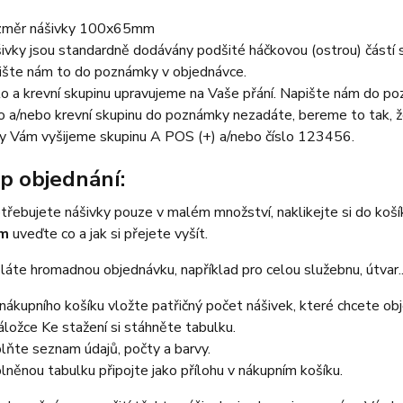
měr nášivky 100x65mm
ivky jsou standardně dodávány podšité háčkovou (ostrou) částí su
ište nám to do poznámky v objednávce.
lo a krevní skupinu upravujeme na Vaše přání. Napište nám do poz
lo a/nebo krevní skupinu do poznámky nezadáte, bereme to tak,
y Vám vyšijeme skupinu A POS (+) a/nebo číslo 123456.
p objednání:
třebujete nášivky pouze v malém množství, naklikejte si do koš
em
uveďte co a jak si přejete vyšít.
áte hromadnou objednávku, například pro celou služebnu, útvar...
nákupního košíku vložte patřičný počet nášivek, které chcete ob
áložce Ke stažení si stáhněte tabulku.
lňte seznam údajů, počty a barvy.
lněnou tabulku připojte jako přílohu v nákupním košíku.