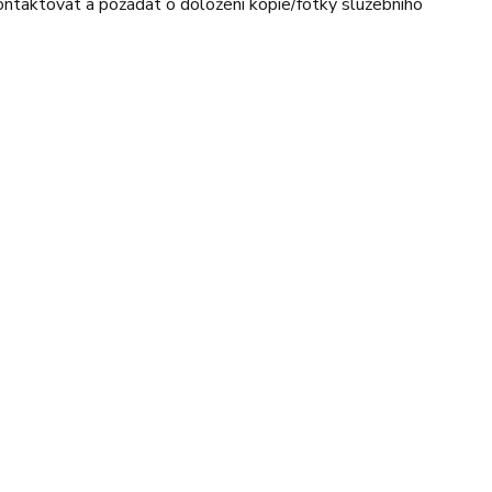
ntaktovat a požádat o doložení kopie/fotky služebního