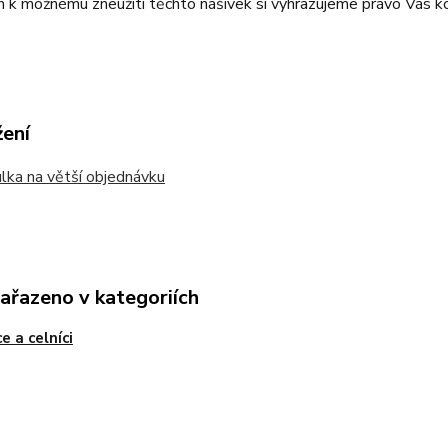
k možnému zneužití těchto nášivek si vyhrazujeme právo Vás ko
žení
ka na větší objednávku
zařazeno v kategoriích
e a celníci