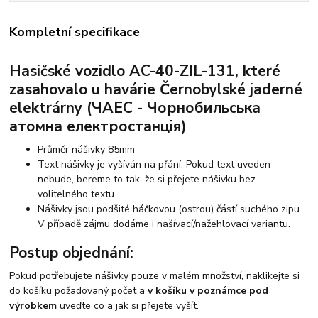
Kompletní specifikace
Hasičské vozidlo AC-40-ZIL-131, které
zasahovalo u havárie Černobylské jaderné
elektrárny (ЧАЕС - Чорнобильська
атомна електростанція)
Průměr nášivky 85mm
Text nášivky je vyšíván na přání. Pokud text uveden
nebude, bereme to tak, že si přejete nášivku bez
volitelného textu.
Nášivky jsou podšité háčkovou (ostrou) částí suchého zipu.
V případě zájmu dodáme i našívací/nažehlovací variantu.
Postup objednání:
Pokud potřebujete nášivky pouze v malém množství, naklikejte si
do košíku požadovaný počet a
v košíku v poznámce pod
výrobkem
uveďte co a jak si přejete vyšít.