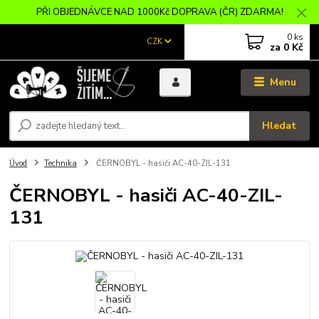
PŘI OBJEDNÁVCE NAD 1000Kč DOPRAVA (ČR) ZDARMA!
0
ks
CZK
za
0 Kč
Menu
Hledat
Úvod
Technika
ČERNOBYL - hasiči AC-40-ZIL-131
ČERNOBYL - hasiči AC-40-ZIL-
131