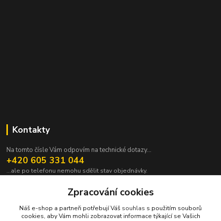
Kontakty
Na tomto čísle Vám odpovím na technické dotazy...
+420 605 331 044
...ale po telefonu nemohu sdělit stav objednávky.
pavek@janpavek.com
Zpracování cookies
Náš e-shop a partneři potřebují Váš
souhlas
s použitím souborů
cookies, aby Vám mohli zobrazovat informace týkající se Vašich