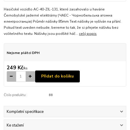
Hasičské vozidlo AC-40-ZIL-131, které zasahovalo u havárie
Černobylské jaderné elektrárny (ЧАЕС - Чорнобильська атомна
електростанція) Průměr nášivky 85mm Text nášivky je vyšíván na přání.
Pokud text uveden nebude, bereme to tak, že si přejete nášivku bez
volitelného textu. Nášivky jsou podšité háč...
celý popis
Nejsme plátci DPH
249 Kč
/
ks
Přidat do košíku
Číslo produktu:
88
Kompletní specifikace
Ke stažení