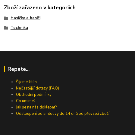
Zboží zařazeno v kategoriích
Hasičky a hasiči
Technika
Repete...
Šijeme žitím...
Nejčastější dotazy (FAQ)
Obchodní podmínky
Co umíme?
Jak se na nás doklepat?
Odstoupení od smlouvy do 14 dnů od převzetí zboží