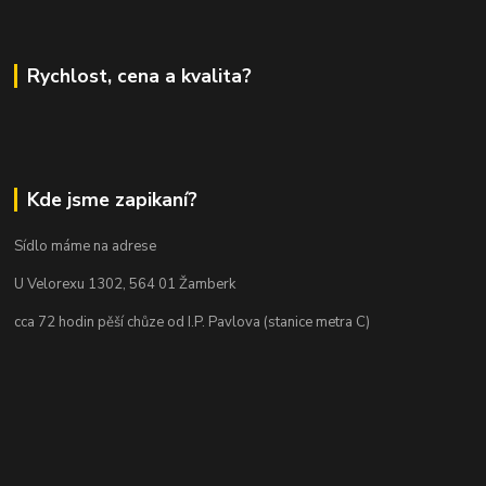
Rychlost, cena a kvalita?
Kde jsme zapikaní?
Sídlo máme na adrese
U Velorexu 1302, 564 01 Žamberk
cca 72 hodin pěší chůze od I.P. Pavlova (stanice metra C)