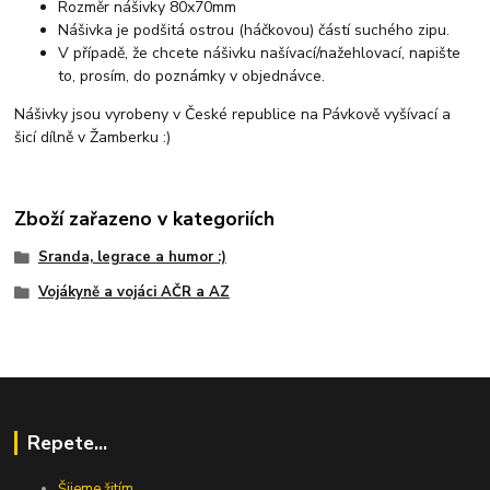
Rozměr nášivky 80x70mm
Nášivka je podšitá ostrou (háčkovou) částí suchého zipu.
V případě, že chcete nášivku našívací/nažehlovací, napište
to, prosím, do poznámky v objednávce.
Nášivky jsou vyrobeny v České republice na Pávkově vyšívací a
šicí dílně v Žamberku :)
Zboží zařazeno v kategoriích
Sranda, legrace a humor :)
Vojákyně a vojáci AČR a AZ
Repete...
Šijeme žitím...