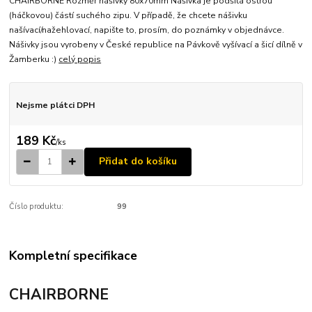
CHAIRBORNE Rozměr nášivky 80x70mm Nášivka je podšitá ostrou
(háčkovou) částí suchého zipu. V případě, že chcete nášivku
našívací/nažehlovací, napište to, prosím, do poznámky v objednávce.
Nášivky jsou vyrobeny v České republice na Pávkově vyšívací a šicí dílně v
Žamberku :)
celý popis
Nejsme plátci DPH
189 Kč
/
ks
Přidat do košíku
Číslo produktu:
99
Kompletní specifikace
CHAIRBORNE