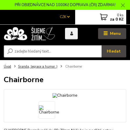
PŘI OBJEDNÁVCE NAD 1000Kč DOPRAVA (ČR) ZDARMA!
0
ks
CZK
za
0 Kč
Menu
Hledat
Úvod
Sranda, legrace a humor :)
Chairborne
Chairborne