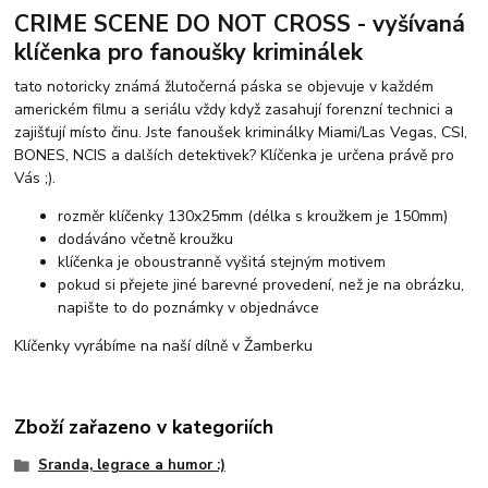
CRIME SCENE DO NOT CROSS - vyšívaná
klíčenka pro fanoušky kriminálek
tato notoricky známá žlutočerná páska se objevuje v každém
americkém filmu a seriálu vždy když zasahují forenzní technici a
zajišťují místo činu. Jste fanoušek kriminálky Miami/Las Vegas, CSI,
BONES, NCIS a dalších detektivek? Klíčenka je určena právě pro
Vás ;).
rozměr klíčenky 130x25mm (délka s kroužkem je 150mm)
dodáváno včetně kroužku
klíčenka je oboustranně vyšitá stejným motivem
pokud si přejete jiné barevné provedení, než je na obrázku,
napište to do poznámky v objednávce
Klíčenky vyrábíme na naší dílně v Žamberku
Zboží zařazeno v kategoriích
Sranda, legrace a humor :)