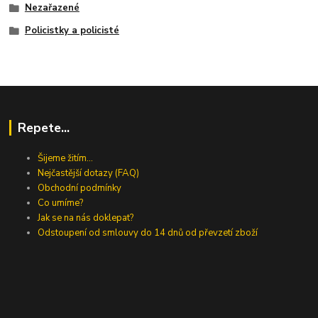
Nezařazené
Policistky a policisté
Repete...
Šijeme žitím...
Nejčastější dotazy (FAQ)
Obchodní podmínky
Co umíme?
Jak se na nás doklepat?
Odstoupení od smlouvy do 14 dnů od převzetí zboží