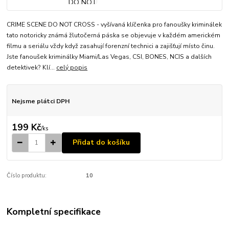
CRIME SCENE DO NOT CROSS - vyšívaná klíčenka pro fanoušky kriminálek
tato notoricky známá žlutočerná páska se objevuje v každém americkém
filmu a seriálu vždy když zasahují forenzní technici a zajišťují místo činu.
Jste fanoušek kriminálky Miami/Las Vegas, CSI, BONES, NCIS a dalších
detektivek? Klí...
celý popis
Nejsme plátci DPH
199 Kč
/
ks
Přidat do košíku
Číslo produktu:
10
Kompletní specifikace