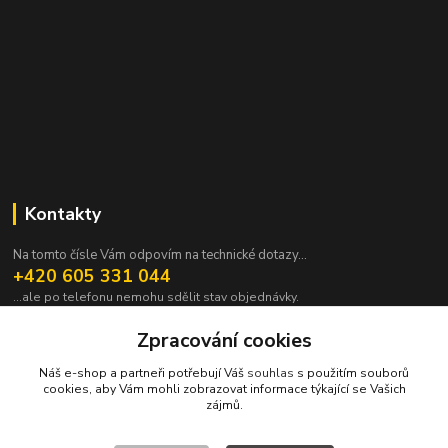
Kontakty
Na tomto čísle Vám odpovím na technické dotazy...
+420 605 331 044
...ale po telefonu nemohu sdělit stav objednávky.
pavek@janpavek.com
Zpracování cookies
Náš e-shop a partneři potřebují Váš
souhlas
s použitím souborů
cookies, aby Vám mohli zobrazovat informace týkající se Vašich
zájmů.