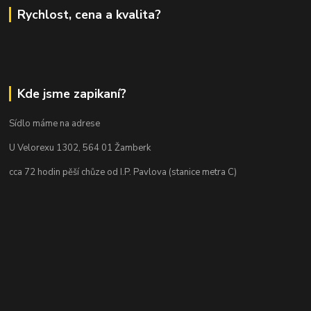
Rychlost, cena a kvalita?
Kde jsme zapikaní?
Sídlo máme na adrese
U Velorexu 1302, 564 01 Žamberk
cca 72 hodin pěší chůze od I.P. Pavlova (stanice metra C)