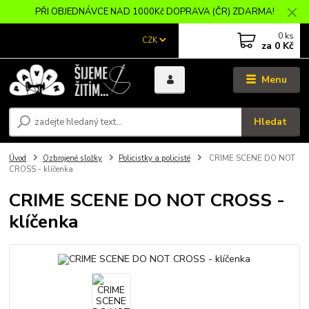
PŘI OBJEDNÁVCE NAD 1000Kč DOPRAVA (ČR) ZDARMA!
0
ks
CZK
za
0 Kč
Menu
Hledat
Úvod
Ozbrojené složky
Policistky a policisté
CRIME SCENE DO NOT
CROSS - klíčenka
CRIME SCENE DO NOT CROSS -
klíčenka