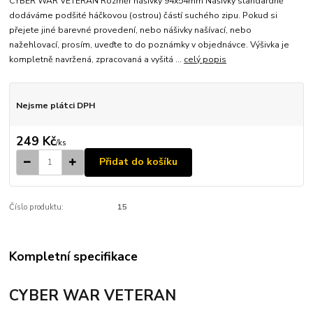
CYBER WAR VETERAN Rozměr nášivky 94x54mm Nášivky standardně
dodáváme podšité háčkovou (ostrou) částí suchého zipu. Pokud si
přejete jiné barevné provedení, nebo nášivky našívací, nebo
nažehlovací, prosím, uveďte to do poznámky v objednávce. Výšivka je
kompletně navržená, zpracovaná a vyšitá ...
celý popis
Nejsme plátci DPH
249 Kč
/
ks
Přidat do košíku
Číslo produktu:
15
Kompletní specifikace
CYBER WAR VETERAN