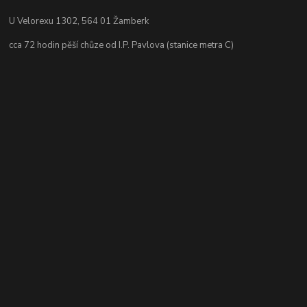
U Velorexu 1302, 564 01 Žamberk
cca 72 hodin pěší chůze od I.P. Pavlova (stanice metra C)