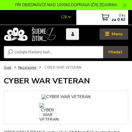
PŘI OBJEDNÁVCE NAD 1000Kč DOPRAVA (ČR) ZDARMA!
0
ks
CZK
za
0 Kč
Menu
Hledat
Úvod
Nezařazené
CYBER WAR VETERAN
CYBER WAR VETERAN