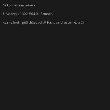
Sídlo máme na adrese
U Velorexu 1302, 564 01 Žamberk
cca 72 hodin pěší chůze od I.P. Pavlova (stanice metra C)