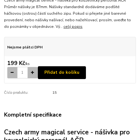
Czech army magical service - nášivka pro kouzelnický personál AČR
Průměr nášivky je 87mm. Nášivky standardně dodáváme podšité
háčkovou (ostrou) částí suchého zipu. Pokud si přejete jiné barevné
provedení, nebo nášivky našívací, nebo nažehlovací, prosím, uveďte to
do poznámky v objednávce. Vý...
celý popis
Nejsme plátci DPH
199 Kč
/
ks
Přidat do košíku
Číslo produktu:
15
Kompletní specifikace
Czech army magical service - nášivka pro