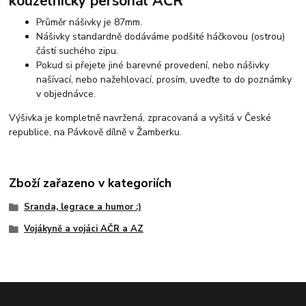
kouzelnický personál AČR
Průměr nášivky je 87mm.
Nášivky standardně dodáváme podšité háčkovou (ostrou)
částí suchého zipu.
Pokud si přejete jiné barevné provedení, nebo nášivky
našívací, nebo nažehlovací, prosím, uveďte to do poznámky
v objednávce.
Výšivka je kompletně navržená, zpracovaná a vyšitá v České
republice, na Pávkově dílně v Žamberku.
Zboží zařazeno v kategoriích
Sranda, legrace a humor :)
Vojákyně a vojáci AČR a AZ