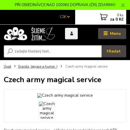
PŘI OBJEDNÁVCE NAD 1000Kč DOPRAVA (ČR) ZDARMA!
0
ks
CZK
za
0 Kč
Menu
Hledat
Úvod
Sranda, legrace a humor :)
Czech army magical service
Czech army magical service