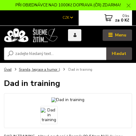
PŘI OBJEDNÁVCE NAD 1000Kč DOPRAVA (ČR) ZDARMA!
0
ks
CZK
za
0 Kč
Menu
Hledat
Úvod
Sranda, legrace a humor :)
Dad in training
Dad in training