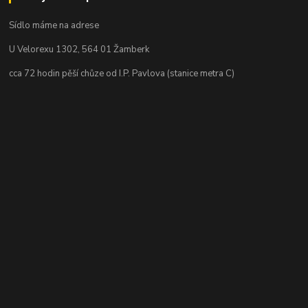
Sídlo máme na adrese
U Velorexu 1302, 564 01 Žamberk
cca 72 hodin pěší chůze od I.P. Pavlova (stanice metra C)