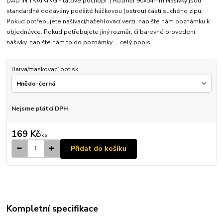
DAD IN TRAINING - tátové pochopí :) Rozměr 90x54mm Nášivky jsou
standardně dodávány podšité háčkovou (ostrou) částí suchého zipu.
Pokud potřebujete našívací/nažehlovací verzi, napište nám poznámku k
objednávce. Pokud potřebujete jiný rozměr, či barevné provedení
nášivky, napište nám to do poznámky ...
celý popis
Barva/maskovací potisk
Nejsme plátci DPH
169 Kč
/
ks
Přidat do košíku
Kompletní specifikace