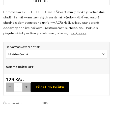
Domovenka CZECH REPUBLIC malá Šírka 90mm (nášivka je velikostně
sladěná s nášivkami zemských znaků naší výroby - NENÍ velikostně
shodná s domovenkou na uniformy AČR) Nášivky jsou standardně
dodávány podšité háčkovou (ostrou) částí suchého zipu. Pokud si
přejete nášivky našívací/nažehlovací, prosím,...
celý popis
Barva/maskovací potisk
Nejsme plátci DPH
129 Kč
/
ks
Přidat do košíku
Číslo produktu:
185