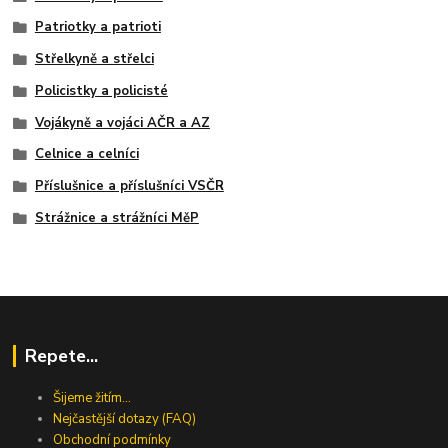
Patriotky a patrioti
Střelkyně a střelci
Policistky a policisté
Vojákyně a vojáci AČR a AZ
Celnice a celníci
Příslušnice a příslušníci VSČR
Strážnice a strážníci MěP
Repete...
Šijeme žitím...
Nejčastější dotazy (FAQ)
Obchodní podmínky