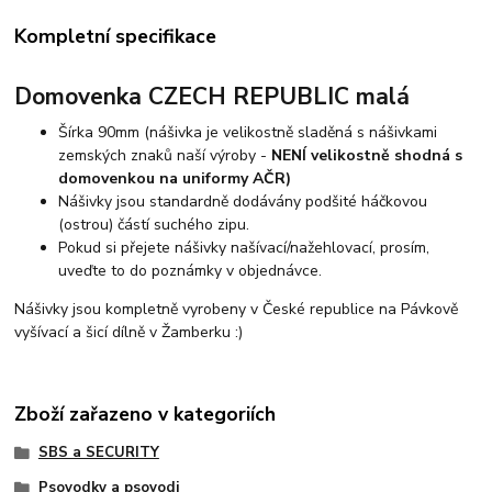
Kompletní specifikace
Domovenka CZECH REPUBLIC malá
Šírka 90mm (nášivka je velikostně sladěná s nášivkami
zemských znaků naší výroby -
NENÍ velikostně shodná s
domovenkou na uniformy AČR)
Nášivky jsou standardně dodávány podšité háčkovou
(ostrou) částí suchého zipu.
Pokud si přejete nášivky našívací/nažehlovací, prosím,
uveďte to do poznámky v objednávce.
Nášivky jsou kompletně vyrobeny v České republice na Pávkově
vyšívací a šicí dílně v Žamberku :)
Zboží zařazeno v kategoriích
SBS a SECURITY
Psovodky a psovodi