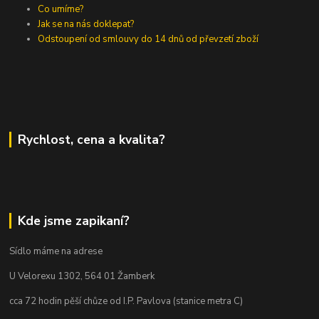
Co umíme?
Jak se na nás doklepat?
Odstoupení od smlouvy do 14 dnů od převzetí zboží
Rychlost, cena a kvalita?
Kde jsme zapikaní?
Sídlo máme na adrese
U Velorexu 1302, 564 01 Žamberk
cca 72 hodin pěší chůze od I.P. Pavlova (stanice metra C)