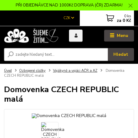
PŘI OBJEDNÁVCE NAD 1000Kč DOPRAVA (ČR) ZDARMA!
0
ks
CZK
za
0 Kč
Menu
Hledat
Úvod
Ozbrojené složky
Vojákyně a vojáci AČR a AZ
Domovenka
CZECH REPUBLIC malá
Domovenka CZECH REPUBLIC
malá