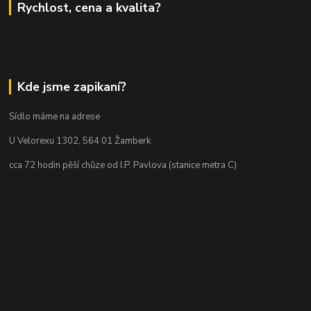
Rychlost, cena a kvalita?
Kde jsme zapikaní?
Sídlo máme na adrese
U Velorexu 1302, 564 01 Žamberk
cca 72 hodin pěší chůze od I.P. Pavlova (stanice metra C)