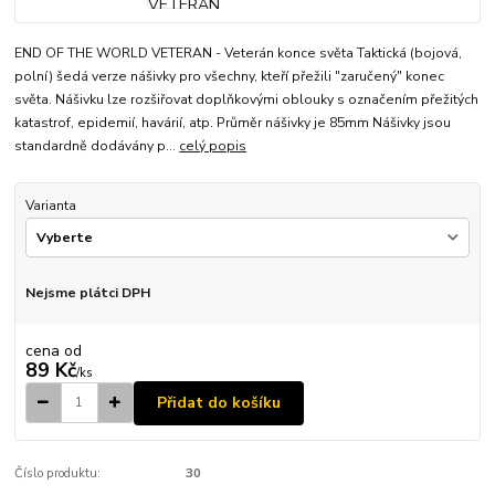
END OF THE WORLD VETERAN - Veterán konce světa Taktická (bojová,
polní) šedá verze nášivky pro všechny, kteří přežili "zaručený" konec
světa. Nášivku lze rozšiřovat doplňkovými oblouky s označením přežitých
katastrof, epidemií, havárií, atp. Průměr nášivky je 85mm Nášivky jsou
standardně dodávány p...
celý popis
Varianta
Nejsme plátci DPH
cena od
89 Kč
/
ks
Přidat do košíku
Číslo produktu:
30