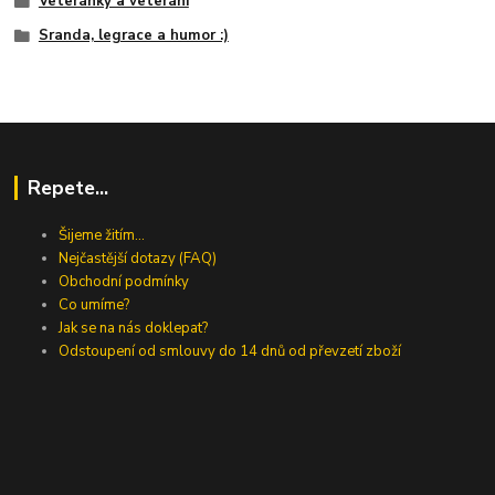
Veteránky a veteráni
Sranda, legrace a humor :)
Repete...
Šijeme žitím...
Nejčastější dotazy (FAQ)
Obchodní podmínky
Co umíme?
Jak se na nás doklepat?
Odstoupení od smlouvy do 14 dnů od převzetí zboží