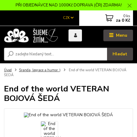
PŘI OBJEDNÁVCE NAD 1000Kč DOPRAVA (ČR) ZDARMA!
0
ks
CZK
za
0 Kč
Menu
Hledat
Úvod
Sranda, legrace a humor :)
End of the world VETERAN BOJOVÁ
ŠEDÁ
End of the world VETERAN
BOJOVÁ ŠEDÁ