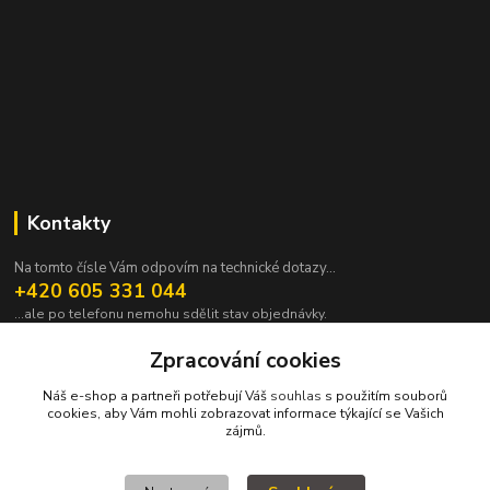
Kontakty
Na tomto čísle Vám odpovím na technické dotazy...
+420 605 331 044
...ale po telefonu nemohu sdělit stav objednávky.
pavek@janpavek.com
Zpracování cookies
Náš e-shop a partneři potřebují Váš
souhlas
s použitím souborů
cookies, aby Vám mohli zobrazovat informace týkající se Vašich
zájmů.