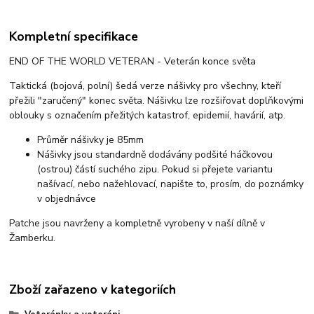
Kompletní specifikace
END OF THE WORLD VETERAN - Veterán konce světa
Taktická (bojová, polní) šedá verze nášivky pro všechny, kteří
přežili "zaručený" konec světa. Nášivku lze rozšiřovat doplňkovými
oblouky s označením přežitých katastrof, epidemií, havárií, atp.
Průměr nášivky je 85mm
Nášivky jsou standardně dodávány podšité háčkovou
(ostrou) částí suchého zipu. Pokud si přejete variantu
našívací, nebo nažehlovací, napište to, prosím, do poznámky
v objednávce
Patche jsou navrženy a kompletně vyrobeny v naší dílně v
Žamberku.
Zboží zařazeno v kategoriích