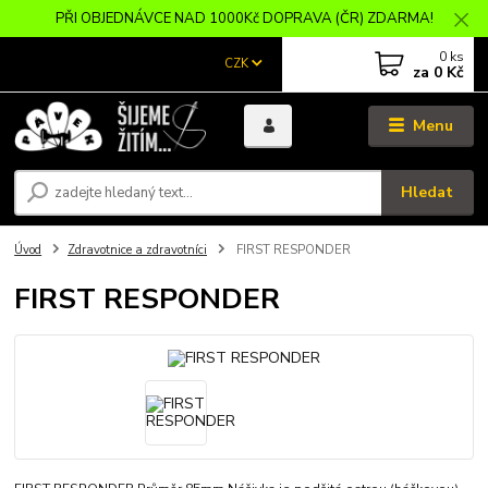
PŘI OBJEDNÁVCE NAD 1000Kč DOPRAVA (ČR) ZDARMA!
0
ks
CZK
za
0 Kč
Menu
Hledat
Úvod
Zdravotnice a zdravotníci
FIRST RESPONDER
FIRST RESPONDER