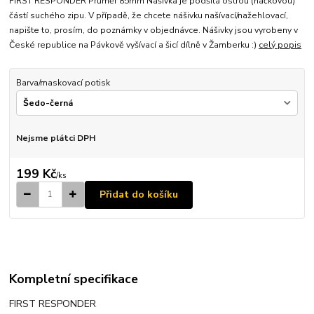
FIRST RESPONDER Průměr 85mm Nášivka je podšitá ostrou (háčkovou)
částí suchého zipu. V případě, že chcete nášivku našívací/nažehlovací,
napište to, prosím, do poznámky v objednávce. Nášivky jsou vyrobeny v
České republice na Pávkově vyšívací a šicí dílně v Žamberku :)
celý popis
Barva/maskovací potisk
Nejsme plátci DPH
199 Kč
/
ks
Přidat do košíku
Kompletní specifikace
FIRST RESPONDER