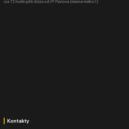
cca 72 hodin pěší chůze od I.P. Pavlova (stanice metra C)
Kontakty