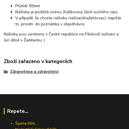
Průměr 85mm
Nášivka je podšitá ostrou (háčkovou) částí suchého zipu.
V případě, že chcete nášivku našívací/nažehlovací, napište
to, prosím, do poznámky v objednávce.
Nášivky jsou vyrobeny v České republice na Pávkově vyšívací a
šicí dílně v Žamberku :)
Zboží zařazeno v kategoriích
Zdravotnice a zdravotníci
Repete...
Šijeme žitím...