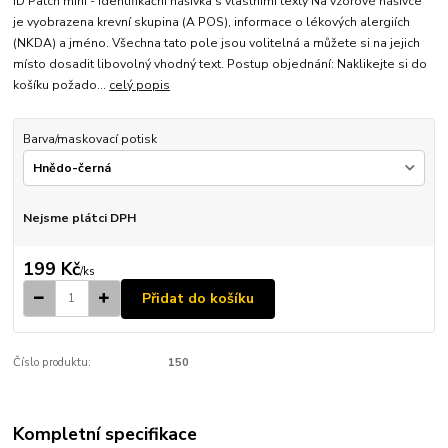
ID Patch mini - identifikační nášivka s vlastními texty Na vzorové nášivce
je vyobrazena krevní skupina (A POS), informace o lékových alergiích
(NKDA) a jméno. Všechna tato pole jsou volitelná a můžete si na jejich
místo dosadit libovolný vhodný text. Postup objednání: Naklikejte si do
košíku požado...
celý popis
Barva/maskovací potisk
Nejsme plátci DPH
199 Kč
/
ks
Přidat do košíku
Číslo produktu:
150
Kompletní specifikace