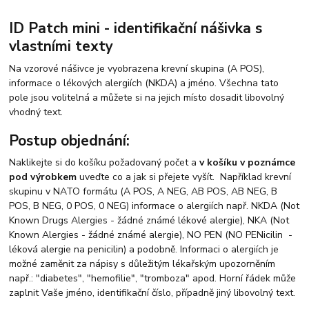
ID Patch mini - identifikační nášivka s
vlastními texty
Na vzorové nášivce je vyobrazena krevní skupina (A POS),
informace o lékových alergiích (NKDA) a jméno. Všechna tato
pole jsou volitelná a můžete si na jejich místo dosadit libovolný
vhodný text.
Postup objednání:
Naklikejte si do košíku požadovaný počet a
v košíku v poznámce
pod výrobkem
uveďte co a jak si přejete vyšít. Například krevní
skupinu v NATO formátu (A POS, A NEG, AB POS, AB NEG, B
POS, B NEG, 0 POS, 0 NEG) informace o alergiích např. NKDA (Not
Known Drugs Alergies - žádné známé lékové alergie), NKA (Not
Known Alergies - žádné známé alergie), NO PEN (NO PENicilin -
léková alergie na penicilin) a podobně. Informaci o alergiích je
možné zaměnit za nápisy s důležitým lékařským upozorněním
např.: "diabetes", "hemofilie", "tromboza" apod. Horní řádek může
zaplnit Vaše jméno, identifikační číslo, případně jiný libovolný text.