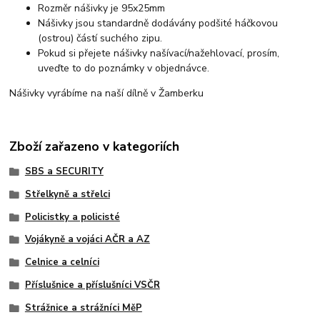
Rozměr nášivky je 95x25mm
Nášivky jsou standardně dodávány podšité háčkovou
(ostrou) částí suchého zipu.
Pokud si přejete nášivky našívací/nažehlovací, prosím,
uveďte to do poznámky v objednávce.
Nášivky vyrábíme na naší dílně v Žamberku
Zboží zařazeno v kategoriích
SBS a SECURITY
Střelkyně a střelci
Policistky a policisté
Vojákyně a vojáci AČR a AZ
Celnice a celníci
Příslušnice a příslušníci VSČR
Strážnice a strážníci MěP