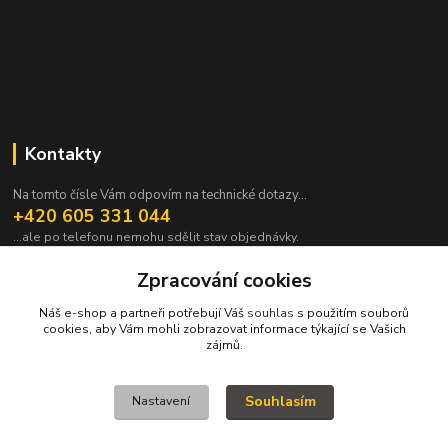
Kontakty
Na tomto čísle Vám odpovím na technické dotazy...
+420 605 331 044
...ale po telefonu nemohu sdělit stav objednávky.
pavek@janpavek.com
Zpracování cookies
Náš e-shop a partneři potřebují Váš
souhlas
s použitím souborů
cookies, aby Vám mohli zobrazovat informace týkající se Vašich
zájmů.
Souhlasím
Nastavení
VŠECHNY VÝROBKY V TOMTO ESHOPU JSOU VYRÁBĚNY NA ZAKÁZKU a
proto není všechno hned. Podrobnosti v sekci NEJČASTĚJŠÍ DOTAZY (FAQ).