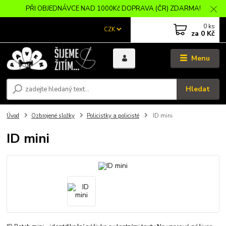
PŘI OBJEDNÁVCE NAD 1000Kč DOPRAVA (ČR) ZDARMA!
0
ks
CZK
za
0 Kč
Menu
Hledat
Úvod
Ozbrojené složky
Policistky a policisté
ID mini
ID mini