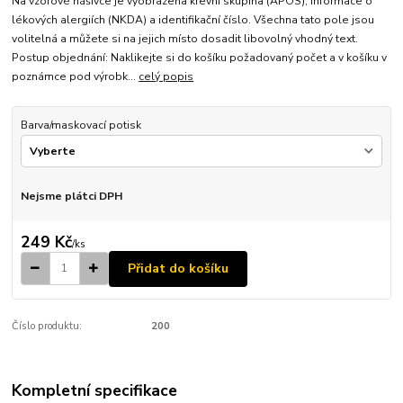
Na vzorové nášivce je vyobrazena krevní skupina (APOS), informace o
lékových alergiích (NKDA) a identifikační číslo. Všechna tato pole jsou
volitelná a můžete si na jejich místo dosadit libovolný vhodný text.
Postup objednání: Naklikejte si do košíku požadovaný počet a v košíku v
poznámce pod výrobk...
celý popis
Barva/maskovací potisk
Nejsme plátci DPH
249 Kč
/
ks
Přidat do košíku
Číslo produktu:
200
Kompletní specifikace