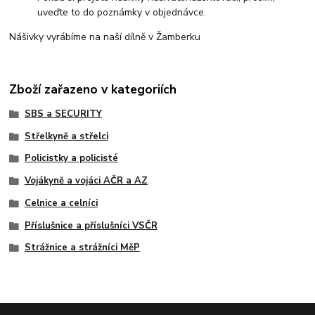
uveďte to do poznámky v objednávce.
Nášivky vyrábíme na naší dílně v Žamberku
Zboží zařazeno v kategoriích
SBS a SECURITY
Střelkyně a střelci
Policistky a policisté
Vojákyně a vojáci AČR a AZ
Celnice a celníci
Příslušnice a příslušníci VSČR
Strážnice a strážníci MěP