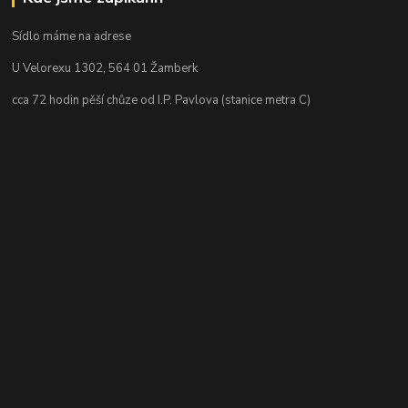
Sídlo máme na adrese
U Velorexu 1302, 564 01 Žamberk
cca 72 hodin pěší chůze od I.P. Pavlova (stanice metra C)