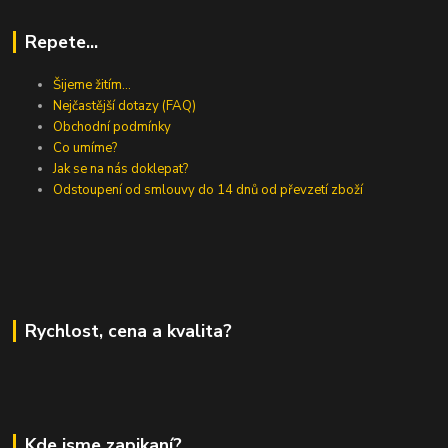
Repete...
Šijeme žitím...
Nejčastější dotazy (FAQ)
Obchodní podmínky
Co umíme?
Jak se na nás doklepat?
Odstoupení od smlouvy do 14 dnů od převzetí zboží
Rychlost, cena a kvalita?
Kde jsme zapikaní?