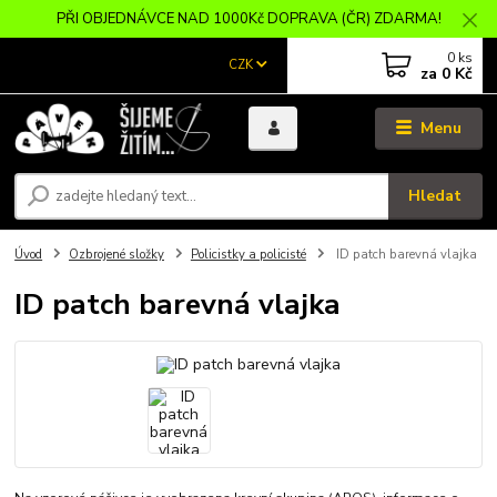
PŘI OBJEDNÁVCE NAD 1000Kč DOPRAVA (ČR) ZDARMA!
0
ks
CZK
za
0 Kč
Menu
Hledat
Úvod
Ozbrojené složky
Policistky a policisté
ID patch barevná vlajka
ID patch barevná vlajka