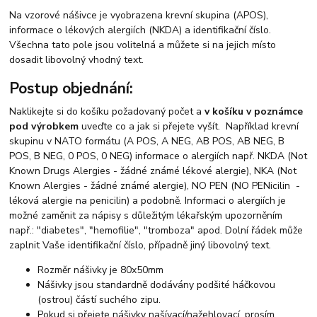
Na vzorové nášivce je vyobrazena krevní skupina (APOS),
informace o lékových alergiích (NKDA) a identifikační číslo.
Všechna tato pole jsou volitelná a můžete si na jejich místo
dosadit libovolný vhodný text.
Postup objednání:
Naklikejte si do košíku požadovaný počet a
v košíku v poznámce
pod výrobkem
uveďte co a jak si přejete vyšít. Například krevní
skupinu v NATO formátu (A POS, A NEG, AB POS, AB NEG, B
POS, B NEG, 0 POS, 0 NEG) informace o alergiích např. NKDA (Not
Known Drugs Alergies - žádné známé lékové alergie), NKA (Not
Known Alergies - žádné známé alergie), NO PEN (NO PENicilin -
léková alergie na penicilin) a podobně. Informaci o alergiích je
možné zaměnit za nápisy s důležitým lékařským upozorněním
např.: "diabetes", "hemofilie", "tromboza" apod. Dolní řádek může
zaplnit Vaše identifikační číslo, případně jiný libovolný text.
Rozměr nášivky je 80x50mm
Nášivky jsou standardně dodávány podšité háčkovou
(ostrou) částí suchého zipu.
Pokud si přejete nášivky našívací/nažehlovací, prosím,