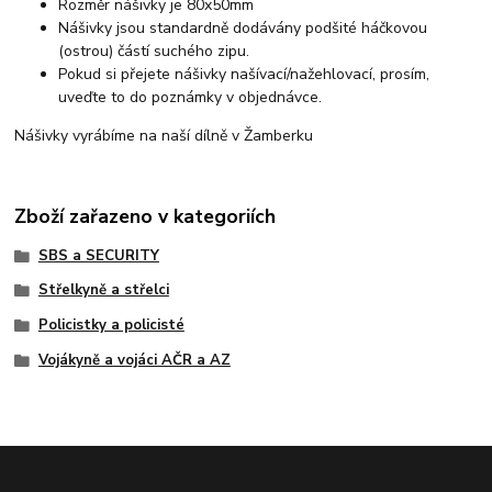
Rozměr nášivky je 80x50mm
Nášivky jsou standardně dodávány podšité háčkovou
(ostrou) částí suchého zipu.
Pokud si přejete nášivky našívací/nažehlovací, prosím,
uveďte to do poznámky v objednávce.
Nášivky vyrábíme na naší dílně v Žamberku
Zboží zařazeno v kategoriích
SBS a SECURITY
Střelkyně a střelci
Policistky a policisté
Vojákyně a vojáci AČR a AZ