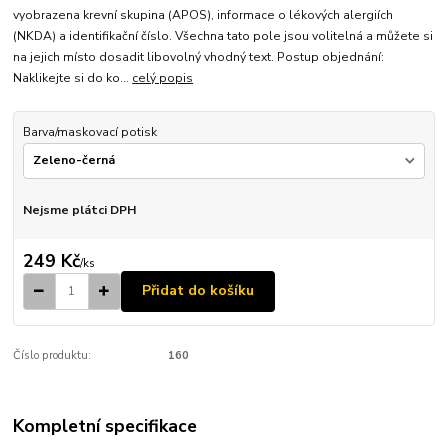
vyobrazena krevní skupina (APOS), informace o lékových alergiích
(NKDA) a identifikační číslo. Všechna tato pole jsou volitelná a můžete si
na jejich místo dosadit libovolný vhodný text. Postup objednání:
Naklikejte si do ko...
celý popis
Barva/maskovací potisk
Nejsme plátci DPH
249 Kč
/
ks
Přidat do košíku
Číslo produktu:
160
Kompletní specifikace