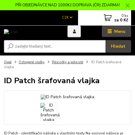
PŘI OBJEDNÁVCE NAD 1000Kč DOPRAVA (ČR) ZDARMA!
0
ks
CZK
za
0 Kč
Menu
Hledat
Úvod
Ozbrojené složky
Policistky a policisté
ID Patch šrafovaná
vlajka
ID Patch šrafovaná vlajka
ID Patch - identifikační nášivka s vlastními texty Na vzorové nášivce je