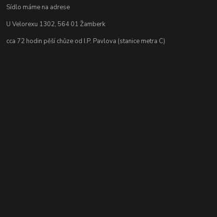
Sídlo máme na adrese
U Velorexu 1302, 564 01 Žamberk
cca 72 hodin pěší chůze od I.P. Pavlova (stanice metra C)