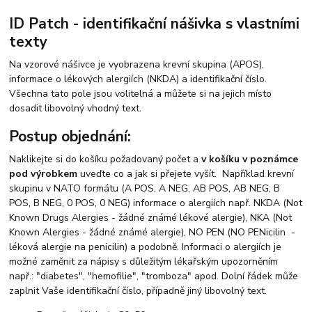
ID Patch - identifikační nášivka s vlastními
texty
Na vzorové nášivce je vyobrazena krevní skupina (APOS),
informace o lékových alergiích (NKDA) a identifikační číslo.
Všechna tato pole jsou volitelná a můžete si na jejich místo
dosadit libovolný vhodný text.
Postup objednání:
Naklikejte si do košíku požadovaný počet a
v košíku v poznámce
pod výrobkem
uveďte co a jak si přejete vyšít. Například krevní
skupinu v NATO formátu (A POS, A NEG, AB POS, AB NEG, B
POS, B NEG, 0 POS, 0 NEG) informace o alergiích např. NKDA (Not
Known Drugs Alergies - žádné známé lékové alergie), NKA (Not
Known Alergies - žádné známé alergie), NO PEN (NO PENicilin -
léková alergie na penicilin) a podobně. Informaci o alergiích je
možné zaměnit za nápisy s důležitým lékařským upozorněním
např.: "diabetes", "hemofilie", "tromboza" apod. Dolní řádek může
zaplnit Vaše identifikační číslo, případně jiný libovolný text.