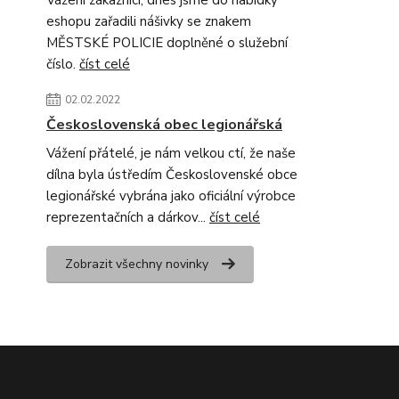
Vážení zákazníci, dnes jsme do nabídky
eshopu zařadili nášivky se znakem
MĚSTSKÉ POLICIE doplněné o služební
číslo.
číst celé
02.02.2022
Československá obec legionářská
Vážení přátelé, je nám velkou ctí, že naše
dílna byla ústředím Československé obce
legionářské vybrána jako oficiální výrobce
reprezentačních a dárkov...
číst celé
Zobrazit všechny novinky