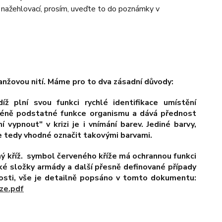
o nažehlovací, prosím, uveďte to do poznámky v
oranžovou nití. Máme pro to dva zásadní důvody:
ž plní svou funkci rychlé identifikace umístění
e méně podstatné funkce organismu a dává přednost
í vypnout" v krizi je i vnímání barev. Jediné barvy,
je tedy vhodné označit takovými barvami.
ný kříž. symbol červeného kříže má ochrannou funkci
cké složky armády a další přesně definované případy
osti, vše je detailně popsáno v tomto dokumentu:
ze.pdf