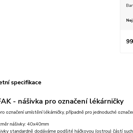
Bar
Nej
99
tní specifikace
IFAK - nášivka pro označení lékárničky
ro označení umístění lékárničky, případně pro jednoduché označe
měr nášivky: 40x40mm
ivky standardně dodáváme podšité háčkovou (ostrou) částí such