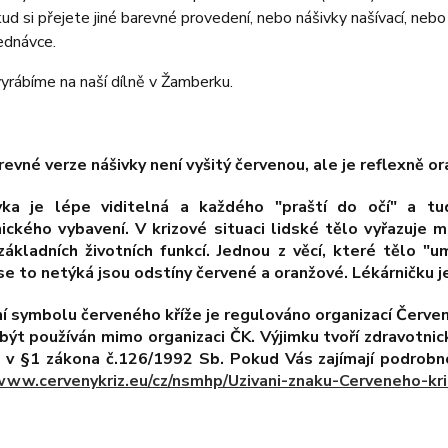
ud si přejete jiné barevné provedení, nebo nášivky našívací, neb
ednávce.
yrábíme na naší dílně v Žamberku.
arevné verze nášivky není vyšitý červenou, ale je reflexně 
vka je lépe viditelná a každého "praští do očí" a tudí
ického vybavení. V krizové situaci lidské tělo vyřazuj
základních životních funkcí. Jednou z věcí, které tělo "um
se to netýká jsou odstíny červené a oranžové. Lékárničku 
ní symbolu červeného kříže je regulováno organizací Červe
být používán mimo organizaci ČK. Výjimku tvoří zdravotni
 v §1 zákona č.126/1992 Sb. Pokud Vás zajímají podrobn
www.cervenykriz.eu/cz/nsmhp/Uzivani-znaku-Cerveneho-kri