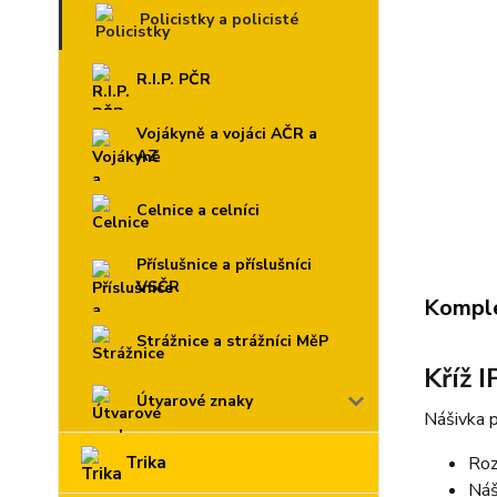
Policistky a policisté
R.I.P. PČR
Vojákyně a vojáci AČR a
AZ
Celnice a celníci
Příslušnice a příslušníci
VSČR
Komple
Strážnice a strážníci MěP
Kříž 
Útvarové znaky
Nášivka p
Trika
Roz
Náš