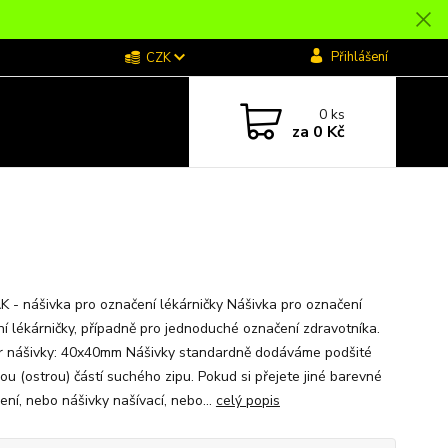
Přihlášení
CZK
0
ks
za
0 Kč
FAK - nášivka pro označení lékárničky Nášivka pro označení
ní lékárničky, případně pro jednoduché označení zdravotníka.
 nášivky: 40x40mm Nášivky standardně dodáváme podšité
ou (ostrou) částí suchého zipu. Pokud si přejete jiné barevné
ení, nebo nášivky našívací, nebo...
celý popis