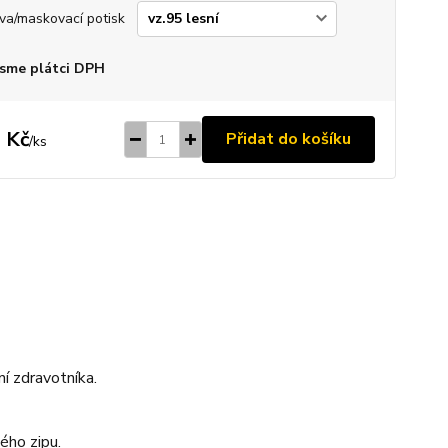
va/maskovací potisk
sme plátci DPH
 Kč
Přidat do košíku
/
ks
ní zdravotníka.
ého zipu.