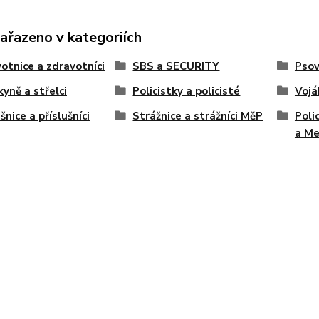
zařazeno v kategoriích
otnice a zdravotníci
SBS a SECURITY
Psov
kyně a střelci
Policistky a policisté
Vojá
šnice a příslušníci
Strážnice a strážníci MěP
Poli
a M