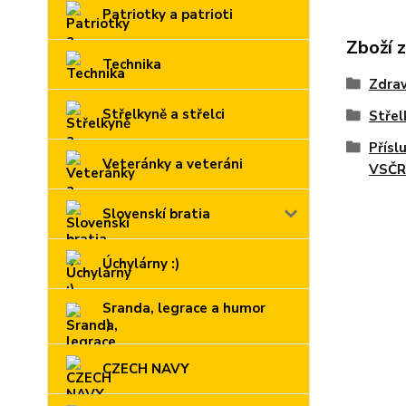
Patriotky a patrioti
Zboží 
Technika
Zdrav
Střelkyně a střelci
Střel
Příslu
Veteránky a veteráni
VSČR
Slovenskí bratia
Úchylárny :)
Sranda, legrace a humor
:)
CZECH NAVY