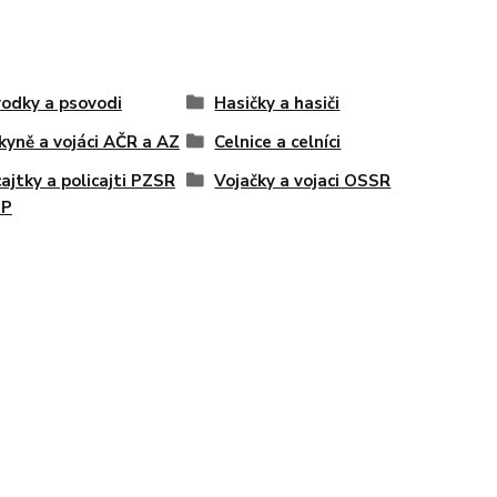
odky a psovodi
Hasičky a hasiči
kyně a vojáci AČR a AZ
Celnice a celníci
cajtky a policajti PZSR
Vojačky a vojaci OSSR
eP