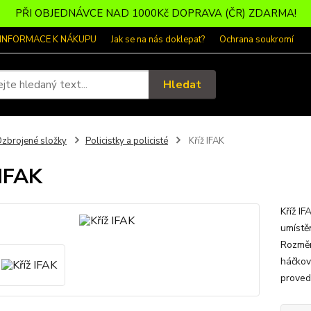
PŘI OBJEDNÁVCE NAD 1000Kč DOPRAVA (ČR) ZDARMA!
 INFORMACE K NÁKUPU
Jak se na nás doklepat?
Ochrana soukromí
Hledat
zbrojené složky
Policistky a policisté
Kříž IFAK
 IFAK
Kříž I
umístě
Rozměr
háčkov
proved