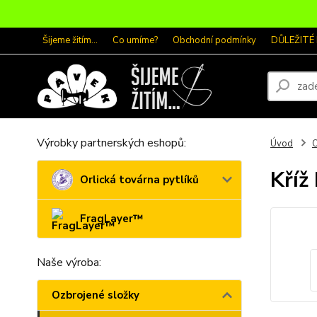
Šijeme žitím...
Co umíme?
Obchodní podmínky
DŮLEŽITÉ
Výrobky partnerských eshopů:
Úvod
O
Kříž
Orlická továrna pytlíků
FragLayer™
Naše výroba:
Ozbrojené složky