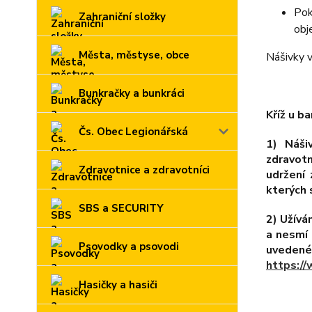
Pok
Zahraniční složky
obj
Města, městyse, obce
Nášivky v
Bunkračky a bunkráci
Kříž u b
Čs. Obec Legionářská
1) Náši
zdravotn
Zdravotnice a zdravotníci
udržení 
kterých 
SBS a SECURITY
2) Užívá
a nesmí 
Psovodky a psovodi
uvedené
https://
Hasičky a hasiči