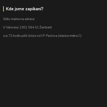
Kde jsme zapikaní?
Sídlo máme na adrese
U Velorexu 1302, 564 01 Žamberk
cca 72 hodin pěší chůze od I.P. Pavlova (stanice metra C)