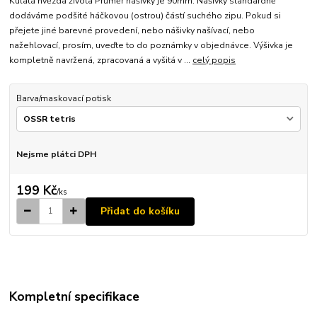
Kulatá hvězda života Průměr nášivky je 90mm. Nášivky standardně
dodáváme podšité háčkovou (ostrou) částí suchého zipu. Pokud si
přejete jiné barevné provedení, nebo nášivky našívací, nebo
nažehlovací, prosím, uveďte to do poznámky v objednávce. Výšivka je
kompletně navržená, zpracovaná a vyšitá v ...
celý popis
Barva/maskovací potisk
Nejsme plátci DPH
199 Kč
/
ks
Přidat do košíku
Kompletní specifikace