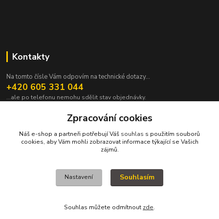
Kontakty
Na tomto čísle Vám odpovím na technické dotazy...
+420 605 331 044
...ale po telefonu nemohu sdělit stav objednávky.
pavek@janpavek.com
Zpracování cookies
Náš e-shop a partneři potřebují Váš
souhlas
s použitím souborů
cookies, aby Vám mohli zobrazovat informace týkající se Vašich
zájmů.
Souhlasím
Nastavení
VŠECHNY VÝROBKY V TOMTO ESHOPU JSOU VYRÁBĚNY NA ZAKÁZKU a
proto není všechno hned. Podrobnosti v sekci NEJČASTĚJŠÍ DOTAZY (FAQ).
KOPYRAJT ORAJT! (c)2015-2022
Souhlas můžete odmítnout
zde
.
Vytvořeno na
Eshop-rychle.cz