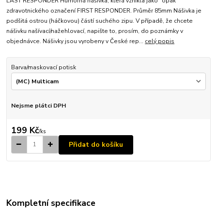
LAST RESPONDER Humorná nášivka, která vznikla jako "opak"
zdravotnického označení FIRST RESPONDER. Průměr 85mm Nášivka je
podšitá ostrou (háčkovou) částí suchého zipu. V případě, že chcete
nášivku našívací/nažehlovací, napište to, prosím, do poznámky v
objednávce. Nášivky jsou vyrobeny v České rep...
celý popis
Barva/maskovací potisk
Nejsme plátci DPH
199 Kč
/
ks
Přidat do košíku
Kompletní specifikace