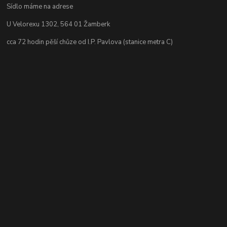
Sídlo máme na adrese
U Velorexu 1302, 564 01 Žamberk
cca 72 hodin pěší chůze od I.P. Pavlova (stanice metra C)