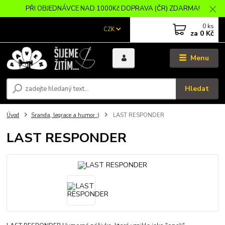
PŘI OBJEDNÁVCE NAD 1000Kč DOPRAVA (ČR) ZDARMA!
0
ks
CZK
za
0 Kč
Menu
Hledat
Úvod
Sranda, legrace a humor :)
LAST RESPONDER
LAST RESPONDER