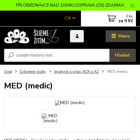
PŘI OBJEDNÁVCE NAD 1000Kč DOPRAVA (ČR) ZDARMA!
0
ks
CZK
za
0 Kč
Menu
Hledat
Úvod
Ozbrojené složky
Vojákyně a vojáci AČR a AZ
MED (medic)
MED (medic)