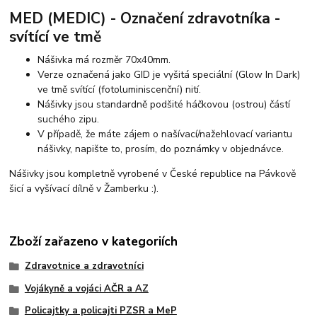
MED (MEDIC) - Označení zdravotníka -
svítící ve tmě
Nášivka má rozměr 70x40mm.
Verze označená jako GID je vyšitá speciální (Glow In Dark)
ve tmě svítící (fotoluminiscenční) nití.
Nášivky jsou standardně podšité háčkovou (ostrou) částí
suchého zipu.
V případě, že máte zájem o našívací/nažehlovací variantu
nášivky, napište to, prosím, do poznámky v objednávce.
Nášivky jsou kompletně vyrobené v České republice na Pávkově
šicí a vyšívací dílně v Žamberku :).
Zboží zařazeno v kategoriích
Zdravotnice a zdravotníci
Vojákyně a vojáci AČR a AZ
Policajtky a policajti PZSR a MeP