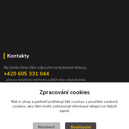
Kontakty
Na tomto čísle Vám odpovím na technické dotazy...
+420 605 331 044
...ale po telefonu nemohu sdělit stav objednávky.
pavek@janpavek.com
Zpracování cookies
Náš e-shop a partneři potřebují Váš
souhlas
s použitím souborů
cookies, aby Vám mohli zobrazovat informace týkající se Vašich
zájmů.
Souhlasím
Nastavení