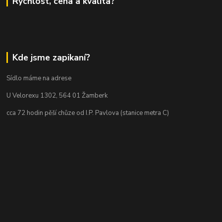
Rychlost, cena a kvalita?
Kde jsme zapikaní?
Sídlo máme na adrese
U Velorexu 1302, 564 01 Žamberk
cca 72 hodin pěší chůze od I.P. Pavlova (stanice metra C)