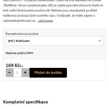
MED (MEDIC) - Označení zdravotníka - svítící ve tmě Nášivka má rozměr
70x40mm. Verze označená jako GID je vyšitá speciální (Glow In Dark) ve
tmě svítící (fotoluminiscenční) nití. Nášivky jsou standardně podšité
háčkovou (ostrou) částí suchého zipu. V případě, že máte zájem o
našívací/nažehlovací va...
celý popis
Barva/maskovací potisk
Nejsme plátci DPH
169 Kč
/
ks
Přidat do košíku
Kompletní specifikace