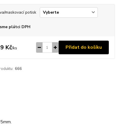
va/maskovací potisk
sme plátci DPH
9 Kč
Přidat do košíku
/
ks
roduktu:
666
x25mm.