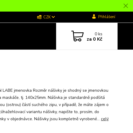
Přihlášení
CZK
0
ks
za
0 Kč
LABE jmenovka Rozměr nášivky je shodný se jmenovkou
 maskáče, tj. 140x25mm. Nášivka je standardně podšitá
ou (ostrou) částí suchého zipu, v případě, že máte zájem o
í/nažehlovací variantu nášivky, napište to, prosím, do
ky v objednávce. Nášivky jsou kompletně vyrobené...
celý