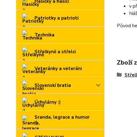
Hasičky a hasiči
v p
Náš
Patriotky a patrioti
Původ h
Technika
Střelkyně a střelci
Zboží 
Veteránky a veteráni
Střel
Slovenskí bratia
Úchylárny :)
Sranda, legrace a humor
:)