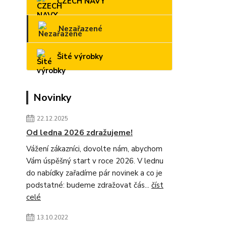
CZECH NAVY
Nezařazené
Šité výrobky
Novinky
22.12.2025
Od ledna 2026 zdražujeme!
Vážení zákazníci, dovolte nám, abychom
Vám úspěšný start v roce 2026. V lednu
do nabídky zařadíme pár novinek a co je
podstatné: budeme zdražovat čás...
číst
celé
13.10.2022