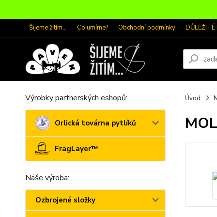
Šijeme žitím...
Co umíme?
Obchodní podmínky
DŮLEŽITÉ
Výrobky partnerských eshopů:
Úvod
N
MOL
Orlická továrna pytlíků
FragLayer™
Naše výroba:
Ozbrojené složky