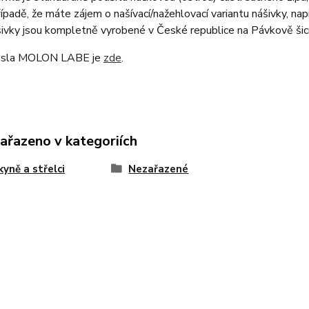
řípadě, že máte zájem o našívací/nažehlovací variantu nášivky, na
ivky jsou kompletně vyrobené v České republice na Pávkově šicí a
esla MOLON LABE je
zde
.
zařazeno v kategoriích
kyně a střelci
Nezařazené