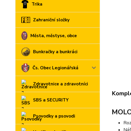
Trika
Zahraniční složky
Města, městyse, obce
Bunkračky a bunkráci
Čs. Obec Legionářská
Zdravotnice a zdravotníci
Komple
SBS a SECURITY
MOLO
Psovodky a psovodi
Roz
Náš