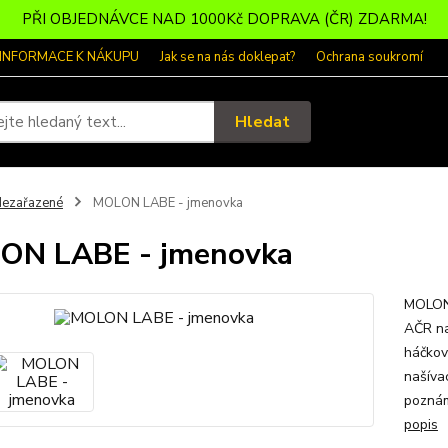
PŘI OBJEDNÁVCE NAD 1000Kč DOPRAVA (ČR) ZDARMA!
 INFORMACE K NÁKUPU
Jak se na nás doklepat?
Ochrana soukromí
Hledat
ezařazené
MOLON LABE - jmenovka
ON LABE - jmenovka
MOLON 
AČR na
háčkov
našívac
poznám
popis