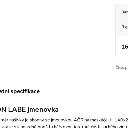
Bar
Nej
16
Číslo p
tní specifikace
N LABE jmenovka
měr nášivky je shodný se jmenovkou AČR na maskáče, tj. 140
ivka je standardně podšitá háčkovou (ostrou) částí suchého zipu,