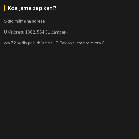
Kde jsme zapikaní?
Sídlo máme na adrese
U Velorexu 1302, 564 01 Žamberk
cca 72 hodin pěší chůze od I.P. Pavlova (stanice metra C)