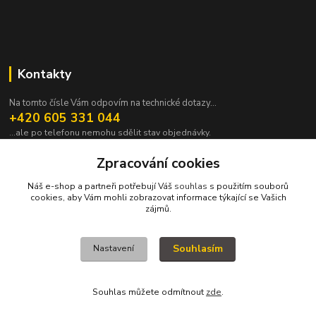
Kontakty
Na tomto čísle Vám odpovím na technické dotazy...
+420 605 331 044
...ale po telefonu nemohu sdělit stav objednávky.
pavek@janpavek.com
Zpracování cookies
Náš e-shop a partneři potřebují Váš
souhlas
s použitím souborů
cookies, aby Vám mohli zobrazovat informace týkající se Vašich
zájmů.
Souhlasím
Nastavení
VŠECHNY VÝROBKY V TOMTO ESHOPU JSOU VYRÁBĚNY NA ZAKÁZKU a
proto není všechno hned. Podrobnosti v sekci NEJČASTĚJŠÍ DOTAZY (FAQ).
KOPYRAJT ORAJT! (c)2015-2022
Souhlas můžete odmítnout
zde
.
Vytvořeno na
Eshop-rychle.cz