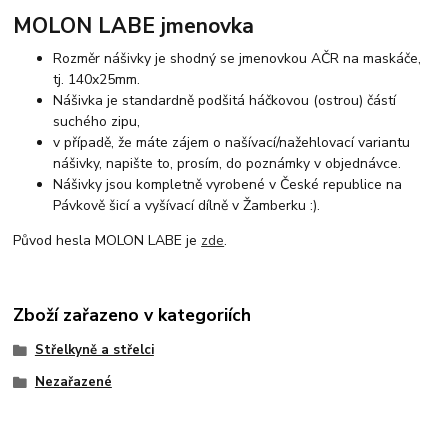
MOLON LABE jmenovka
Rozměr nášivky je shodný se jmenovkou AČR na maskáče,
tj. 140x25mm.
Nášivka je standardně podšitá háčkovou (ostrou) částí
suchého zipu,
v případě, že máte zájem o našívací/nažehlovací variantu
nášivky, napište to, prosím, do poznámky v objednávce.
Nášivky jsou kompletně vyrobené v České republice na
Pávkově šicí a vyšívací dílně v Žamberku :).
Původ hesla MOLON LABE je
zde
.
Zboží zařazeno v kategoriích
Střelkyně a střelci
Nezařazené