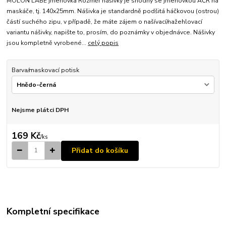
MOLON LABE jmenovka Rozměr nášivky je shodný se jmenovkou AČR na
maskáče, tj. 140x25mm. Nášivka je standardně podšitá háčkovou (ostrou)
částí suchého zipu, v případě, že máte zájem o našívací/nažehlovací
variantu nášivky, napište to, prosím, do poznámky v objednávce. Nášivky
jsou kompletně vyrobené...
celý popis
Barva/maskovací potisk
Nejsme plátci DPH
169 Kč
/
ks
Přidat do košíku
Kompletní specifikace