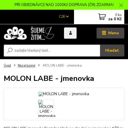
PŘI OBJEDNÁVCE NAD 1000Kč DOPRAVA (ČR) ZDARMA!
0
ks
CZK
za
0 Kč
Menu
Hledat
Úvod
Nezařazené
MOLON LABE - jmenovka
MOLON LABE - jmenovka