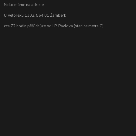
Sídlo máme na adrese
U Velorexu 1302, 564 01 Žamberk
cca 72 hodin pěší chůze od I.P. Pavlova (stanice metra C)