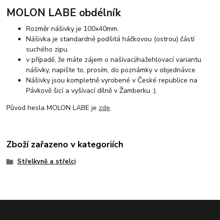
MOLON LABE obdélník
Rozměr nášivky je 100x40mm.
Nášivka je standardně podšitá háčkovou (ostrou) částí
suchého zipu,
v případě, že máte zájem o našívací/nažehlovací variantu
nášivky, napište to, prosím, do poznámky v objednávce.
Nášivky jsou kompletně vyrobené v České republice na
Pávkově šicí a vyšívací dílně v Žamberku :).
Původ hesla MOLON LABE je
zde
.
Zboží zařazeno v kategoriích
Střelkyně a střelci