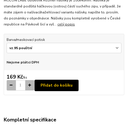
MOLON LABE obdélník Rozměr nášivky je 100x40mm. Nášivka je
standardně podšitá háčkovou (ostrou) částí suchého zipu, v případě, že
máte zájem o našívací/nažehlovací variantu nášivky, napište to, prosím,
do poznámky v objednávce. Nášivky jsou kompletně vyrobené v České
republice na Pávkově šicí a vyš...
celý popis
Barva/maskovací potisk
Nejsme plátci DPH
169 Kč
/
ks
Přidat do košíku
Kompletní specifikace