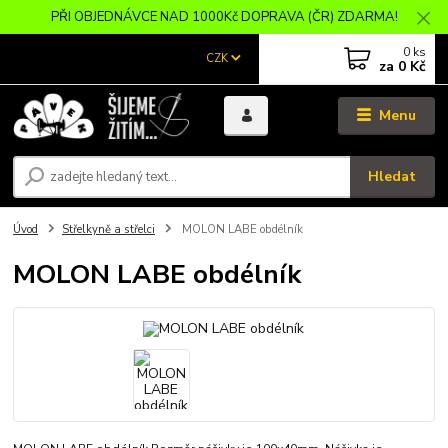
PŘI OBJEDNÁVCE NAD 1000Kč DOPRAVA (ČR) ZDARMA!
0
ks
CZK
za
0 Kč
Menu
Hledat
Úvod
Střelkyně a střelci
MOLON LABE obdélník
MOLON LABE obdélník