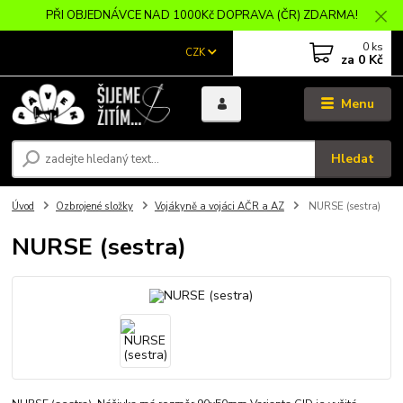
PŘI OBJEDNÁVCE NAD 1000Kč DOPRAVA (ČR) ZDARMA!
0
ks
CZK
za
0 Kč
Menu
Hledat
Úvod
Ozbrojené složky
Vojákyně a vojáci AČR a AZ
NURSE (sestra)
NURSE (sestra)