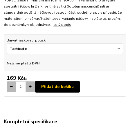
NURSE (sestra) Nášivka má rozměr 90x50mm Varianta GID je vyšitá
speciální (Glow In Dark) ve tmě svítící (fotoluminiscenční) nití je
standardně podšitá háčkovou (ostrou) částí suchého zipu v případě, že
máte zájem o našívací/nažehlovací variantu nášivky, napište to, prosím,
do poznámky v objednávce...
celý popis
Barva/maskovací potisk
Nejsme plátci DPH
169 Kč
/
ks
Přidat do košíku
Kompletní specifikace