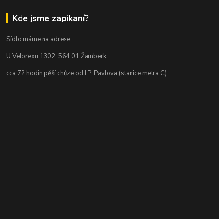
Kde jsme zapikaní?
Sídlo máme na adrese
U Velorexu 1302, 564 01 Žamberk
cca 72 hodin pěší chůze od I.P. Pavlova (stanice metra C)