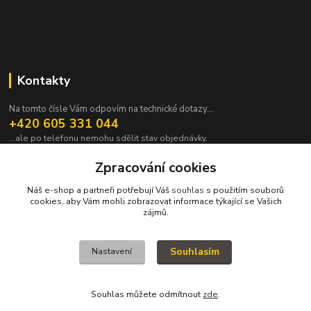
Kontakty
Na tomto čísle Vám odpovím na technické dotazy...
+420 605 331 044
...ale po telefonu nemohu sdělit stav objednávky.
pavek@janpavek.com
Zpracování cookies
Náš e-shop a partneři potřebují Váš
souhlas
s použitím souborů
cookies, aby Vám mohli zobrazovat informace týkající se Vašich
zájmů.
Souhlasím
Nastavení
VŠECHNY VÝROBKY V TOMTO ESHOPU JSOU VYRÁBĚNY NA ZAKÁZKU a
proto není všechno hned. Podrobnosti v sekci NEJČASTĚJŠÍ DOTAZY (FAQ).
KOPYRAJT ORAJT! (c)2015-2022
Souhlas můžete odmítnout
zde
.
Vytvořeno na
Eshop-rychle.cz