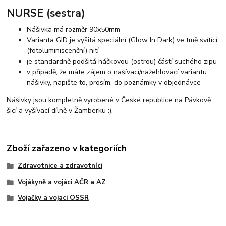
NURSE (sestra)
Nášivka má rozměr 90x50mm
Varianta GID je vyšitá speciální (Glow In Dark) ve tmě svítící
(fotoluminiscenční) nití
je standardně podšitá háčkovou (ostrou) částí suchého zipu
v případě, že máte zájem o našívací/nažehlovací variantu
nášivky, napište to, prosím, do poznámky v objednávce
Nášivky jsou kompletně vyrobené v České republice na Pávkově
šicí a vyšívací dílně v Žamberku :).
Zboží zařazeno v kategoriích
Zdravotnice a zdravotníci
Vojákyně a vojáci AČR a AZ
Vojačky a vojaci OSSR