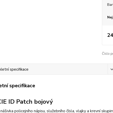
Bar
Nej
24
Číslo p
etní specifikace
tní specifikace
IE ID Patch bojový
nášivka policejního nápisu, služebního čísla, vlajky a krevní skupi