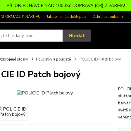
PŘI OBJEDNÁVCE NAD 1000Kč DOPRAVA (ČR) ZDARMA!
 INFORMACE K NÁKUPU
Jak se na nás doklepat?
Ochrana soukromí
Hledat
zbrojené složky
Policistky a policisté
POLICIE ID Patch bojový
CIE ID Patch bojový
POLICI
služebn
barvác
světě 
veřejn