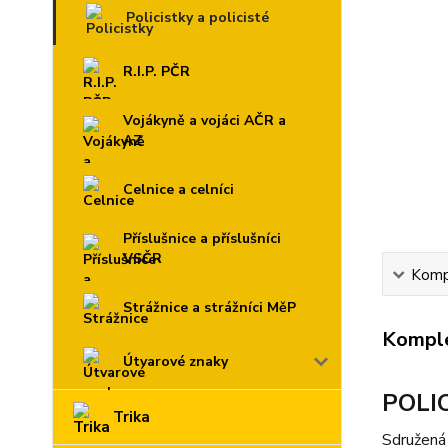
Policistky a policisté
R.I.P. PČR
Vojákyně a vojáci AČR a
AZ
Celnice a celníci
Příslušnice a příslušníci
VSČR
Kompl
Strážnice a strážníci MěP
Komple
Útvarové znaky
POLIC
Trika
Sdružená 