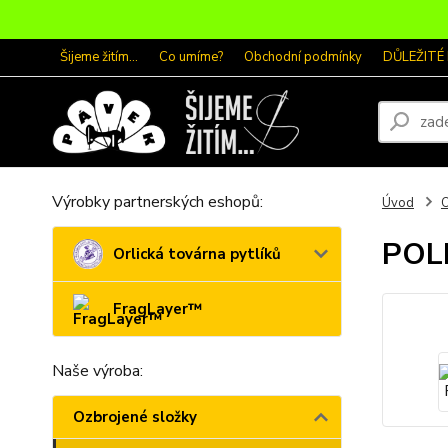
Šijeme žitím...
Co umíme?
Obchodní podmínky
DŮLEŽITÉ
Výrobky partnerských eshopů:
Úvod
O
POLI
Orlická továrna pytlíků
FragLayer™
Naše výroba:
Ozbrojené složky