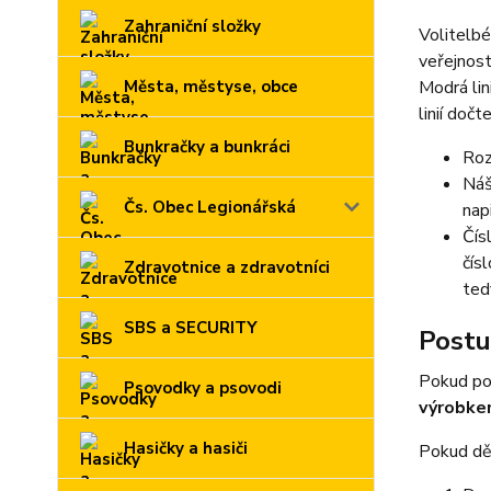
Zahraniční složky
Volitelbé
veřejnost
Města, městyse, obce
Modrá li
linií doč
Bunkračky a bunkráci
Roz
Náš
Čs. Obec Legionářská
nap
Čís
čís
Zdravotnice a zdravotníci
ted
SBS a SECURITY
Postu
Pokud po
Psovodky a psovodi
výrobk
Hasičky a hasiči
Pokud děl