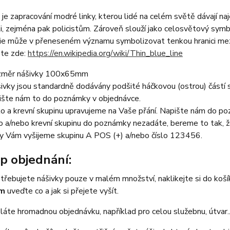
 je zapracování modré linky, kterou lidé na celém světě dávají 
i, zejména pak policistům. Zároveň slouží jako celosvětový symbo
nie může v přeneseném významu symbolizovat tenkou hranici mez
tete zde:
https://en.wikipedia.org/wiki/Thin_blue_line
měr nášivky 100x65mm
ivky jsou standardně dodávány podšité háčkovou (ostrou) částí su
ište nám to do poznámky v objednávce.
lo a krevní skupinu upravujeme na Vaše přání. Napište nám do poz
lo a/nebo krevní skupinu do poznámky nezadáte, bereme to tak,
y Vám vyšijeme skupinu A POS (+) a/nebo číslo 123456.
p objednání:
třebujete nášivky pouze v malém množství, naklikejte si do koš
em
uveďte co a jak si přejete vyšít.
áte hromadnou objednávku, například pro celou služebnu, útvar...