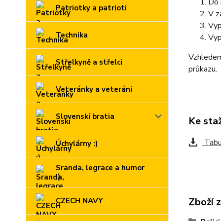
Do 
Patriotky a patrioti
V z
Vyp
Technika
Vyp
Vzhledem 
Střelkyně a střelci
průkazu.
Veteránky a veteráni
Slovenskí bratia
Ke sta
Tabul
Úchylárny :)
Sranda, legrace a humor
:)
Zboží 
CZECH NAVY