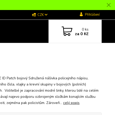
Přihlášení
CZK
0
ks
za
0 Kč
E ID Patch bojový Sdružená nášivka policejního nápisu,
ího čísla, vlajky a krevní skupiny v bojových (polních)
h. Volitelbé je zapracování modré linky, kterou lidé na celém
dávají najevo podporu ozbrojeným složkám konajícím službu
osti, zejména pak policistům. Zároveň...
celý popis