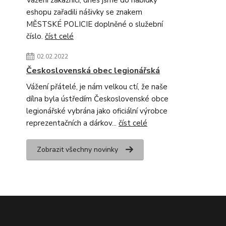
Vážení zákazníci, dnes jsme do nabídky
eshopu zařadili nášivky se znakem
MĚSTSKÉ POLICIE doplněné o služební
číslo.
číst celé
02.02.2022
Československá obec legionářská
Vážení přátelé, je nám velkou ctí, že naše
dílna byla ústředím Československé obce
legionářské vybrána jako oficiální výrobce
reprezentačních a dárkov...
číst celé
Zobrazit všechny novinky