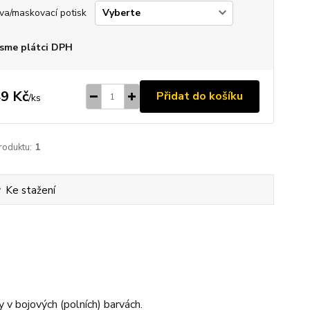
va/maskovací potisk
sme plátci DPH
9 Kč
Přidat do košíku
/
ks
roduktu:
1
Ke stažení
ny v bojových (polních) barvách.