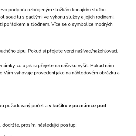
najevo podporu ozbrojeným složkám konajícím službu
l soucitu s padlými ve výkonu služby a jejich rodinami.
i pořádkem a zločinem. Více se o symbolice modrých
chého zipu. Pokud si přejete verzi našívací/nažehlovací,
námky, co a jak si přejete na nášivku vyšít. Pokud nám
 že Vám vyhovuje provedení jako na náhledovém obrázku a
íku požadovaný počet a
v košíku v poznámce pod
 dodržte, prosím, následující postup: