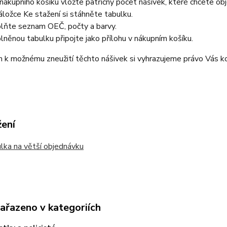
nákupního košíku vložte patřičný počet nášivek, které chcete ob
áložce Ke stažení si stáhněte tabulku.
lňte seznam OEČ, počty a barvy.
lněnou tabulku připojte jako přílohu v nákupním košíku.
k možnému zneužití těchto nášivek si vyhrazujeme právo Vás ko
žení
ka na větší objednávku
zařazeno v kategoriích