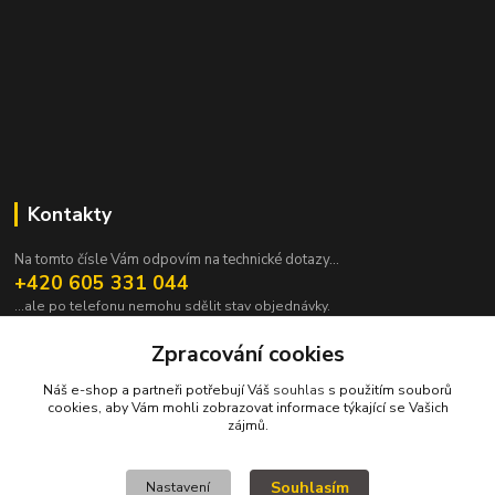
Kontakty
Na tomto čísle Vám odpovím na technické dotazy...
+420 605 331 044
...ale po telefonu nemohu sdělit stav objednávky.
pavek@janpavek.com
Zpracování cookies
Náš e-shop a partneři potřebují Váš
souhlas
s použitím souborů
cookies, aby Vám mohli zobrazovat informace týkající se Vašich
zájmů.
Souhlasím
Nastavení