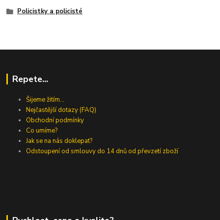
Policistky a policisté
Repete...
Šijeme žitím...
Nejčastější dotazy (FAQ)
Obchodní podmínky
Co umíme?
Jak se na nás doklepat?
Odstoupení od smlouvy do 14 dnů od převzetí zboží