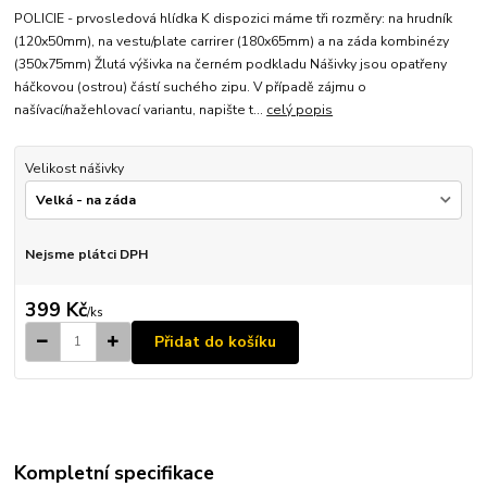
POLICIE - prvosledová hlídka K dispozici máme tři rozměry: na hrudník
(120x50mm), na vestu/plate carrirer (180x65mm) a na záda kombinézy
(350x75mm) Žlutá výšivka na černém podkladu Nášivky jsou opatřeny
háčkovou (ostrou) částí suchého zipu. V případě zájmu o
našívací/nažehlovací variantu, napište t...
celý popis
Velikost nášivky
Nejsme plátci DPH
399 Kč
/
ks
Přidat do košíku
Kompletní specifikace