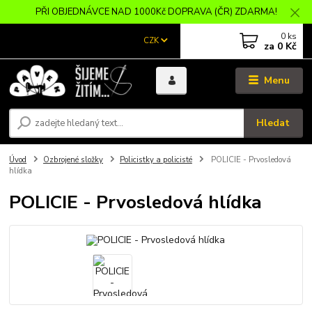
PŘI OBJEDNÁVCE NAD 1000Kč DOPRAVA (ČR) ZDARMA!
0
ks
CZK
za
0 Kč
Menu
Hledat
Úvod
Ozbrojené složky
Policistky a policisté
POLICIE - Prvosledová
hlídka
POLICIE - Prvosledová hlídka