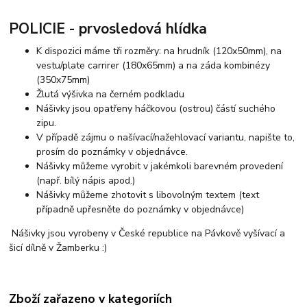
POLICIE - prvosledová hlídka
K dispozici máme tři rozměry: na hrudník (120x50mm), na
vestu/plate carrirer (180x65mm) a na záda kombinézy
(350x75mm)
Žlutá výšivka na černém podkladu
Nášivky jsou opatřeny háčkovou (ostrou) částí suchého
zipu.
V případě zájmu o našívací/nažehlovací variantu, napište to,
prosím do poznámky v objednávce.
Nášivky můžeme vyrobit v jakémkoli barevném provedení
(např. bílý nápis apod.)
Nášivky můžeme zhotovit s libovolným textem (text
případně upřesněte do poznámky v objednávce)
Nášivky jsou vyrobeny v České republice na Pávkově vyšívací a
šicí dílně v Žamberku :)
Zboží zařazeno v kategoriích