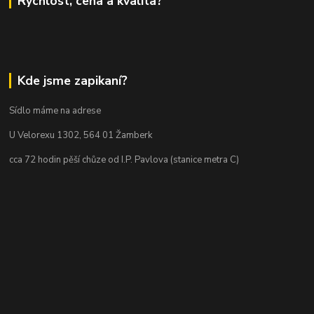
Rychlost, cena a kvalita?
Kde jsme zapikaní?
Sídlo máme na adrese
U Velorexu 1302, 564 01 Žamberk
cca 72 hodin pěší chůze od I.P. Pavlova (stanice metra C)