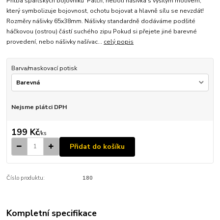
Přilba spartských bojovníků Patch, neboli nášivka s vyšitým motivem,
který symbolizuje bojovnost, ochotu bojovat a hlavně sílu se nevzdát!
Rozměry nášivky 65x38mm. Nášivky standardně dodáváme podšité
háčkovou (ostrou) částí suchého zipu Pokud si přejete jiné barevné
provedení, nebo nášivky našívac...
celý popis
Barva/maskovací potisk
Nejsme plátci DPH
199 Kč
/
ks
Přidat do košíku
Číslo produktu:
180
Kompletní specifikace