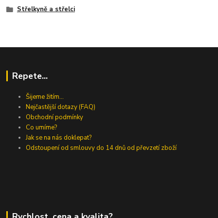
Střelkyně a střelci
Repete...
Šijeme žitím...
Nejčastější dotazy (FAQ)
Obchodní podmínky
Co umíme?
Jak se na nás doklepat?
Odstoupení od smlouvy do 14 dnů od převzetí zboží
Rychlost, cena a kvalita?