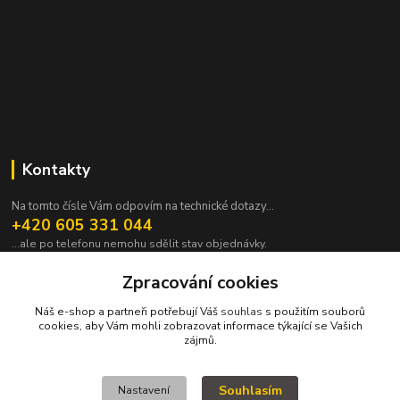
Kontakty
Na tomto čísle Vám odpovím na technické dotazy...
+420 605 331 044
...ale po telefonu nemohu sdělit stav objednávky.
pavek@janpavek.com
Zpracování cookies
Náš e-shop a partneři potřebují Váš
souhlas
s použitím souborů
cookies, aby Vám mohli zobrazovat informace týkající se Vašich
zájmů.
Souhlasím
Nastavení