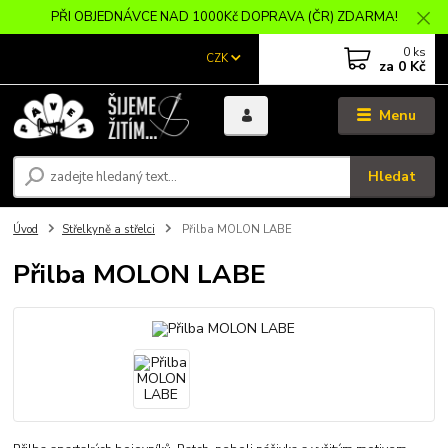
PŘI OBJEDNÁVCE NAD 1000Kč DOPRAVA (ČR) ZDARMA!
0
ks
CZK
za
0 Kč
Menu
Hledat
Úvod
Střelkyně a střelci
Přilba MOLON LABE
Přilba MOLON LABE