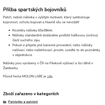
Přilba spartských bojovníků
Patch, neboli nášivka s vyšitým motivem, který symbolizuje
bojovnost, ochotu bojovat a hlavně sílu se nevzdát!
Rozměry nášivky 65x38mm.
Nášivky standardně dodáváme podšité háčkovou (ostrou)
částí suchého zipu
Pokud si přejete jiné barevné provedení, nebo nášivky
našívací, nebo nažehlovací, prosím, uveďte to do poznámky
v objednávce.
Nášivky jsou vyrobeny v ČR na Pávkově vyšívací a šicí dílně v
Žamberku.
Původ hesla MOLON LABE je
zde
.
Zboží zařazeno v kategoriích
Patriotky a patrioti