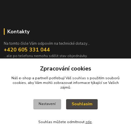
Kontakty
Na tomto čísle Vám odpovím na technické dotazy...
+420 605 331 044
...ale po telefonu nemohu sdělit stav objednávky.
pavek@janpavek.com
Zpracování cookies
Náš e-shop a partneři potřebují Váš
souhlas
s použitím souborů
cookies, aby Vám mohli zobrazovat informace týkající se Vašich
zájmů.
Souhlasím
Nastavení
VŠECHNY VÝROBKY V TOMTO ESHOPU JSOU VYRÁBĚNY NA ZAKÁZKU a
proto není všechno hned. Podrobnosti v sekci NEJČASTĚJŠÍ DOTAZY (FAQ).
KOPYRAJT ORAJT! (c)2015-2022
Souhlas můžete odmítnout
zde
.
Vytvořeno na
Eshop-rychle.cz