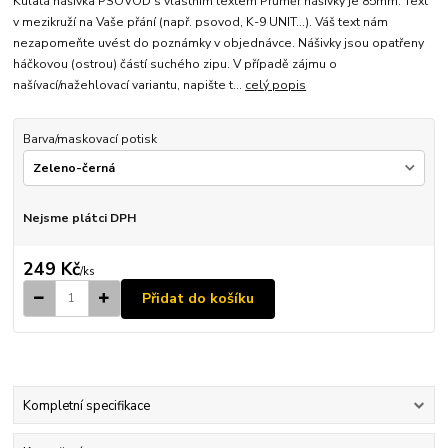
Kulatá nášivka PSOVOD s vlastním textem Průměr nášivky je 85mm. Text
v mezikruží na Vaše přání (např. psovod, K-9 UNIT...). Váš text nám
nezapomeňte uvést do poznámky v objednávce. Nášivky jsou opatřeny
háčkovou (ostrou) částí suchého zipu. V případě zájmu o
našívací/nažehlovací variantu, napište t...
celý popis
Barva/maskovací potisk
Nejsme plátci DPH
249 Kč
/
ks
Přidat do košíku
Kompletní specifikace