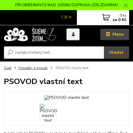
PŘI OBJEDNÁVCE NAD 1000Kč DOPRAVA (ČR) ZDARMA!
0
ks
CZK
za
0 Kč
Menu
Hledat
Úvod
Psovodky a psovodi
PSOVOD vlastní text
PSOVOD vlastní text