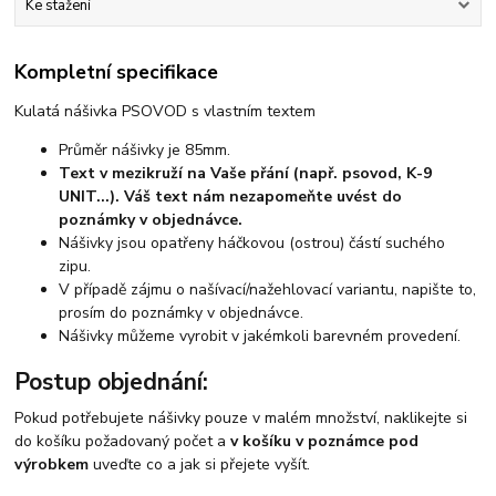
Ke stažení
Kompletní specifikace
Kulatá nášivka PSOVOD s vlastním textem
Průměr nášivky je 85mm.
Text v mezikruží na Vaše přání (např. psovod, K-9
UNIT...). Váš text nám nezapomeňte uvést do
poznámky v objednávce.
Nášivky jsou opatřeny háčkovou (ostrou) částí suchého
zipu.
V případě zájmu o našívací/nažehlovací variantu, napište to,
prosím do poznámky v objednávce.
Nášivky můžeme vyrobit v jakémkoli barevném provedení.
Postup objednání:
Pokud potřebujete nášivky pouze v malém množství, naklikejte si
do košíku požadovaný počet a
v košíku v poznámce pod
výrobkem
uveďte co a jak si přejete vyšít.