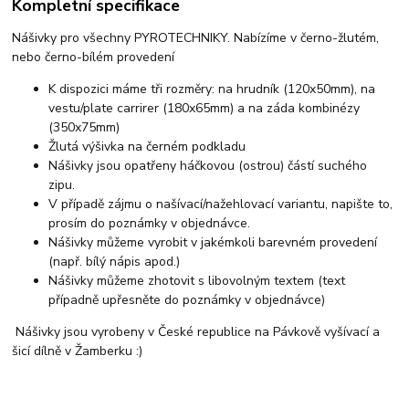
Kompletní specifikace
Nášivky pro všechny PYROTECHNIKY. Nabízíme v černo-žlutém,
nebo černo-bílém provedení
K dispozici máme tři rozměry: na hrudník (120x50mm), na
vestu/plate carrirer (180x65mm) a na záda kombinézy
(350x75mm)
Žlutá výšivka na černém podkladu
Nášivky jsou opatřeny háčkovou (ostrou) částí suchého
zipu.
V případě zájmu o našívací/nažehlovací variantu, napište to,
prosím do poznámky v objednávce.
Nášivky můžeme vyrobit v jakémkoli barevném provedení
(např. bílý nápis apod.)
Nášivky můžeme zhotovit s libovolným textem (text
případně upřesněte do poznámky v objednávce)
Nášivky jsou vyrobeny v České republice na Pávkově vyšívací a
šicí dílně v Žamberku :)