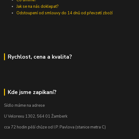
Jak se na nás doklepat?
Odstoupení od smlouvy do 14 dnů od převzetí zboží
Rychlost, cena a kvalita?
Kde jsme zapikaní?
Sídlo máme na adrese
U Velorexu 1302, 564 01 Žamberk
cca 72 hodin pěší chůze od I.P. Pavlova (stanice metra C)