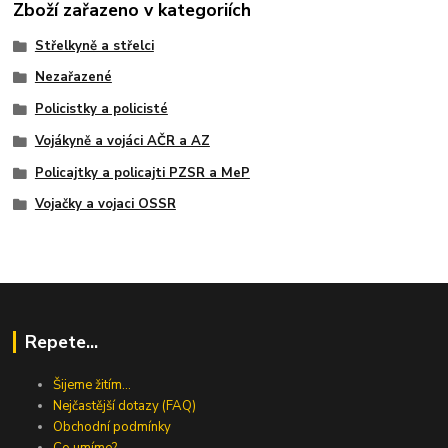
Zboží zařazeno v kategoriích
Střelkyně a střelci
Nezařazené
Policistky a policisté
Vojákyně a vojáci AČR a AZ
Policajtky a policajti PZSR a MeP
Vojačky a vojaci OSSR
Repete...
Šijeme žitím...
Nejčastější dotazy (FAQ)
Obchodní podmínky
Co umíme?