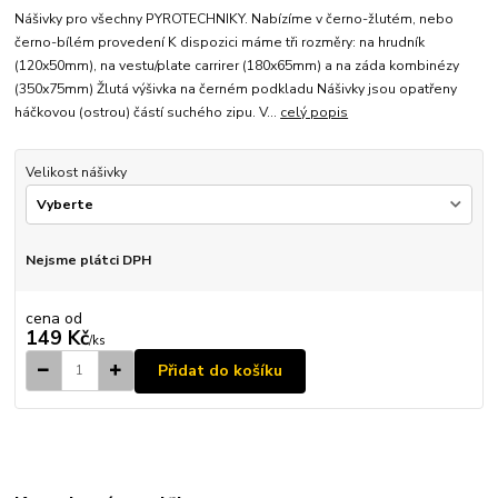
Nášivky pro všechny PYROTECHNIKY. Nabízíme v černo-žlutém, nebo
černo-bílém provedení K dispozici máme tři rozměry: na hrudník
(120x50mm), na vestu/plate carrirer (180x65mm) a na záda kombinézy
(350x75mm) Žlutá výšivka na černém podkladu Nášivky jsou opatřeny
háčkovou (ostrou) částí suchého zipu. V...
celý popis
Velikost nášivky
Nejsme plátci DPH
cena od
149 Kč
/
ks
Přidat do košíku