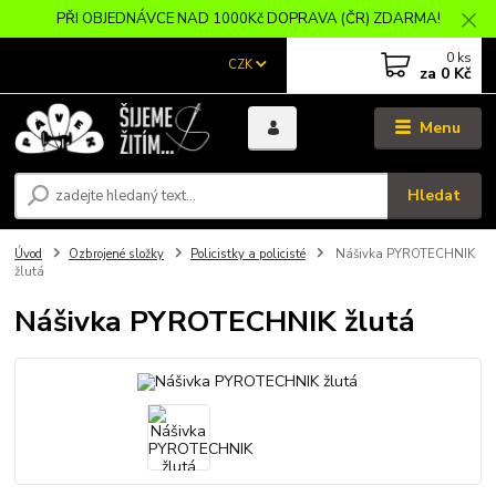
PŘI OBJEDNÁVCE NAD 1000Kč DOPRAVA (ČR) ZDARMA!
0
ks
CZK
za
0 Kč
Menu
Hledat
Úvod
Ozbrojené složky
Policistky a policisté
Nášivka PYROTECHNIK
žlutá
Nášivka PYROTECHNIK žlutá