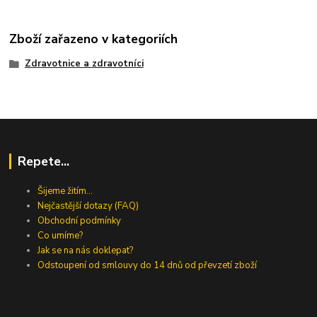
Zboží zařazeno v kategoriích
Zdravotnice a zdravotníci
Repete...
Šijeme žitím...
Nejčastější dotazy (FAQ)
Obchodní podmínky
Co umíme?
Jak se na nás doklepat?
Odstoupení od smlouvy do 14 dnů od převzetí zboží