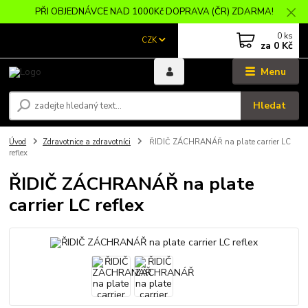
PŘI OBJEDNÁVCE NAD 1000Kč DOPRAVA (ČR) ZDARMA!
0
ks
CZK
za
0 Kč
Menu
Hledat
Úvod
Zdravotnice a zdravotníci
ŘIDIČ ZÁCHRANÁŘ na plate carrier LC
reflex
ŘIDIČ ZÁCHRANÁŘ na plate
carrier LC reflex