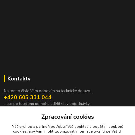
Kontakty
Na tomto čísle Vám odpovím na technické dotazy...
+420 605 331 044
...ale po telefonu nemohu sdělit stav objednávky.
pavek@janpavek.com
Zpracování cookies
Náš e-shop a partneři potřebují Váš
souhlas
s použitím souborů
cookies, aby Vám mohli zobrazovat informace týkající se Vašich