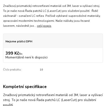
Značkový prizmatický retroreflexní materiál od 3M, laser a vyšívací stroj.
To je naše nová Řada patchů LC (LaserCut) pro služební použití. Řidič
záchranář - označení LC reflex Pečlivě vybírané superodolné materiály,
zpracování moderními technologiemi. Naše nášivky jsou řezané
laserem, následně jso...
celý popis
Nejsme plátci DPH
399 Kč
/
ks
Momentálně není k dispozici
Číslo produktu:
10
Kompletní specifikace
Značkový prizmatický retroreflexní materiál od 3M, laser a vyšívací
stroj. To je naše nová Řada patchů LC (LaserCut) pro služební
použití.