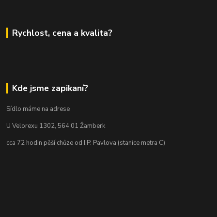
Rychlost, cena a kvalita?
Kde jsme zapikaní?
Sídlo máme na adrese
U Velorexu 1302, 564 01 Žamberk
cca 72 hodin pěší chůze od I.P. Pavlova (stanice metra C)