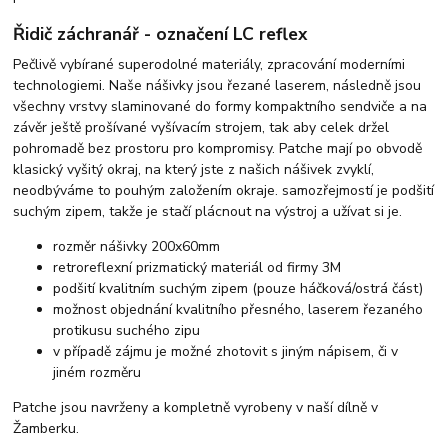
Řidič záchranář - označení LC reflex
Pečlivě vybírané superodolné materiály, zpracování moderními
technologiemi. Naše nášivky jsou řezané laserem, následně jsou
všechny vrstvy slaminované do formy kompaktního sendviče a na
závěr ještě prošívané vyšívacím strojem, tak aby celek držel
pohromadě bez prostoru pro kompromisy. Patche mají po obvodě
klasický vyšitý okraj, na který jste z našich nášivek zvyklí,
neodbýváme to pouhým založením okraje. samozřejmostí je podšití
suchým zipem, takže je stačí plácnout na výstroj a užívat si je.
rozměr nášivky 200x60mm
retroreflexní prizmatický materiál od firmy 3M
podšití kvalitním suchým zipem (pouze háčková/ostrá část)
možnost objednání kvalitního přesného, laserem řezaného
protikusu suchého zipu
v případě zájmu je možné zhotovit s jiným nápisem, či v
jiném rozměru
Patche jsou navrženy a kompletně vyrobeny v naší dílně v
Žamberku.