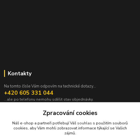
Kontakty
Na tomto čísle Vám odpovím na technické dotazy...
+420 605 331 044
...ale po telefonu nemohu sdělit stav objednávky.
pavek@janpavek.com
Zpracování cookies
Náš e-shop a partneři potřebují Váš
souhlas
s použitím souborů
cookies, aby Vám mohli zobrazovat informace týkající se Vašich
zájmů.