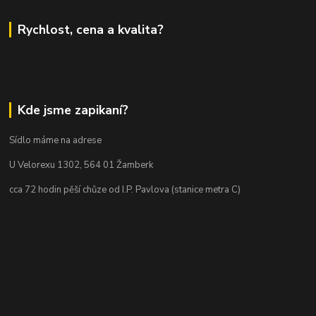
Rychlost, cena a kvalita?
Kde jsme zapikaní?
Sídlo máme na adrese
U Velorexu 1302, 564 01 Žamberk
cca 72 hodin pěší chůze od I.P. Pavlova (stanice metra C)