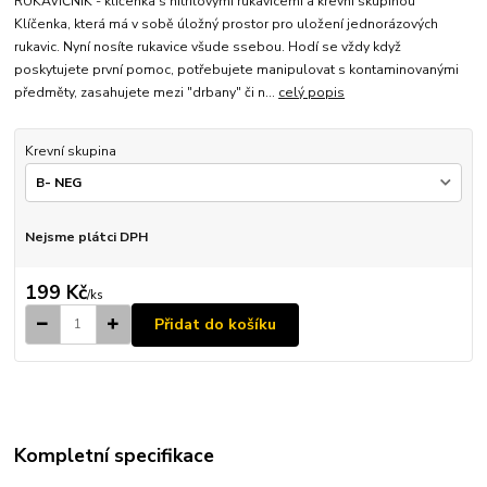
RUKAVIČNÍK - klíčenka s nitrilovými rukavicemi a krevní skupinou
Klíčenka, která má v sobě úložný prostor pro uložení jednorázových
rukavic. Nyní nosíte rukavice všude ssebou. Hodí se vždy když
poskytujete první pomoc, potřebujete manipulovat s kontaminovanými
předměty, zasahujete mezi "drbany" či n...
celý popis
Krevní skupina
Nejsme plátci DPH
199 Kč
/
ks
Přidat do košíku
Kompletní specifikace