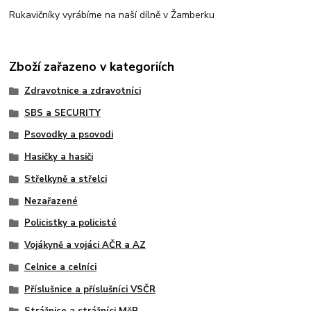
Rukavičníky vyrábíme na naší dílně v Žamberku
Zboží zařazeno v kategoriích
Zdravotnice a zdravotníci
SBS a SECURITY
Psovodky a psovodi
Hasičky a hasiči
Střelkyně a střelci
Nezařazené
Policistky a policisté
Vojákyně a vojáci AČR a AZ
Celnice a celníci
Příslušnice a příslušníci VSČR