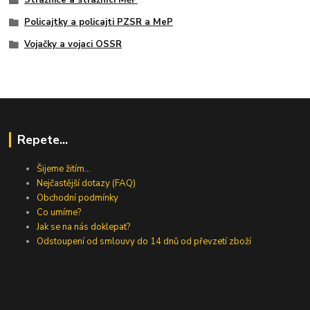
Strážnice a strážníci MěP
Policajtky a policajti PZSR a MeP
Vojačky a vojaci OSSR
Repete...
Šijeme žitím...
Nejčastější dotazy (FAQ)
Obchodní podmínky
Co umíme?
Jak se na nás doklepat?
Odstoupení od smlouvy do 14 dnů od převzetí zboží