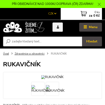
PŘI OBJEDNÁVCE NAD 1000Kč DOPRAVA (ČR) ZDARMA!
0
ks
CZK
za
0 Kč
Menu
Hledat
Úvod
Zdravotnice a zdravotníci
RUKAVIČNÍK
RUKAVIČNÍK