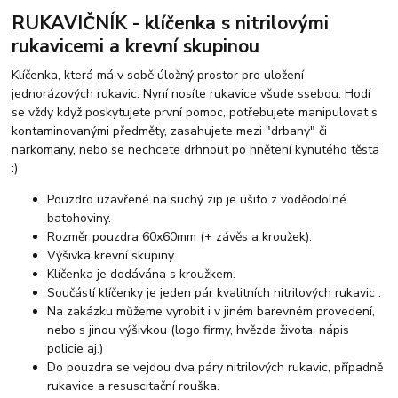
RUKAVIČNÍK - klíčenka s nitrilovými
rukavicemi a krevní skupinou
Klíčenka, která má v sobě úložný prostor pro uložení
jednorázových rukavic. Nyní nosíte rukavice všude ssebou. Hodí
se vždy když poskytujete první pomoc, potřebujete manipulovat s
kontaminovanými předměty, zasahujete mezi "drbany" či
narkomany, nebo se nechcete drhnout po hnětení kynutého těsta
:)
Pouzdro uzavřené na suchý zip je ušito z voděodolné
batohoviny.
Rozměr pouzdra 60x60mm (+ závěs a kroužek).
Výšivka krevní skupiny.
Klíčenka je dodávána s kroužkem.
Součástí klíčenky je jeden pár kvalitních nitrilových rukavic .
Na zakázku můžeme vyrobit i v jiném barevném provedení,
nebo s jinou výšivkou (logo firmy, hvězda života, nápis
policie aj.)
Do pouzdra se vejdou dva páry nitrilových rukavic, případně
rukavice a resuscitační rouška.