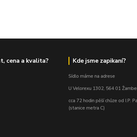
t, cena a kvalita?
Kde jsme zapikaní?
Sídlo máme na adrese
U Velorexu 1302, 564 01 Žambe
cca 72 hodin pěší chůze od I.P. P
(stanice metra C)