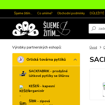
Šijeme žitím...
Co umíme?
Obchodní podmínky
DŮLEŽITÉ
Výrobky partnerských eshopů:
Úvod
O
SAC
Orlická továrna pytlíků
SACKFABRIK - prodyšné
látkové pytlíky se šňůrou
KEŠEŇ - kapesní
organizér
ŠÍBR - zipová