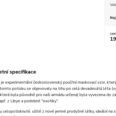
Vel
Nej
ce
19
tní specifikace
e experimentální československý pouštní maskovací vzor, který
 tomto potisku se objevovaly na trhu po celá devadesátá léta (
 (která byla původně pro naši armádu určena) byla vyvezena do
apř. z Libye a podobné "exotiky".
u celopotisknuté, ušité z nové jemné prodyšné látky, ideální na 