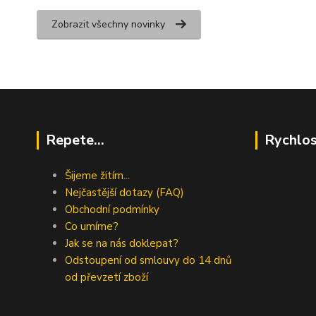
Zobrazit všechny novinky
Repete...
Rychlos
Šijeme žitím...
Nejčastější dotazy (FAQ)
Obchodní podmínky
Co umíme?
Jak se na nás doklepat?
Odstoupení od smlouvy do 14 dnů
od převzetí zboží