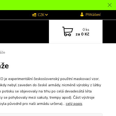
Přihlášení
CZK
0
ks
za
0 Kč
áže
áže
 je experimentální československý pouštní maskovací vzor,
nikdy nebyl zaveden do české armády, nicméně výrobky z látky
o potisku se objevovaly na trhu po celá devadesátá léta
ky se pohybovaly mezi sakuty, trempy apod). Část výstroje
 byla původně pro naši armádu určena)...
celý popis