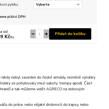
ikost pytlíku
sme plátci DPH
na od
Přidat do košíku
9 Kč
/
ks
 nikdy nebyl zaveden do české armády, nicméně výrobky
výrobky se pohybovaly mezi sakuty, trempy apod). Část
 zahraničí a tak můžeme vidět AGRECO na dobových
sváču do práce, nebo nějaké drobnosti do kapsy, nebo