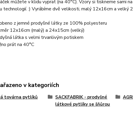
áček můžete v klidu vyprat (na 40°C). Vzory si tiskneme sami na
 technologií. :) Vyrábíme dvě velikosti, malý 12x16cm a velký
obeno z jemné prodyšné látky ze 100% polyesteru
měr 12x16cm (malý) a 24x15cm (velký)
dyšná látka s velmi trvanlivým potiskem
no prát na 40°C
zařazeno v kategoriích
ká továrna pytlíků
SACKFABRIK - prodyšné
AGR
látkové pytlíky se šňůrou