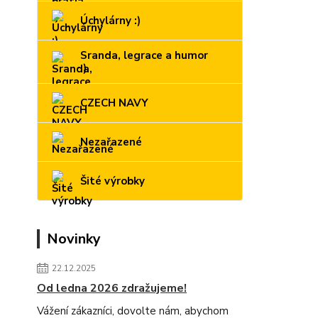
Úchylárny :)
Sranda, legrace a humor
:)
CZECH NAVY
Nezařazené
Šité výrobky
Novinky
22.12.2025
Od ledna 2026 zdražujeme!
Vážení zákazníci, dovolte nám, abychom