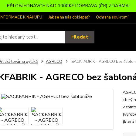
PŘI OBJEDNÁVCE NAD 1000Kč DOPRAVA (ČR) ZDARMA!
 INFORMACE K NÁKUPU
Jak se na nás doklepat?
Ochrana soukromí
Hledat
rlická továrna pytlíků
AGRECO
SACKFABRIK - AGRECO bez šablon
KFABRIK - AGRECO bez šablon
AGRECO
který 
v tomt
(výrob
(která