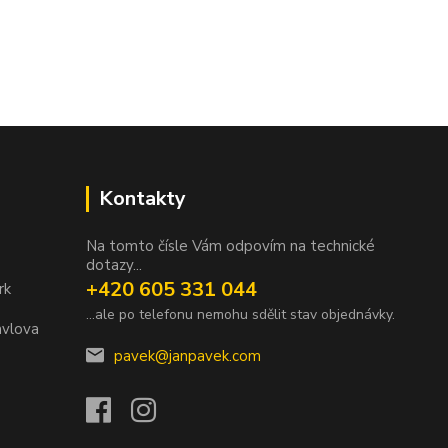
Kontakty
Na tomto čísle Vám odpovím na technické
dotazy...
+420 605 331 044
rk
...ale po telefonu nemohu sdělit stav objednávky.
avlova
pavek@janpavek.com