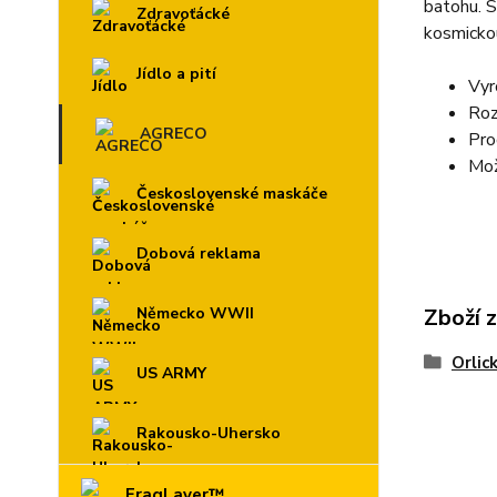
batohu. S
Zdravoťácké
kosmickou
Jídlo a pití
Vyr
Roz
AGRECO
Pro
Mož
Československé maskáče
Dobová reklama
Německo WWII
Zboží 
Orlic
US ARMY
Rakousko-Uhersko
FragLayer™