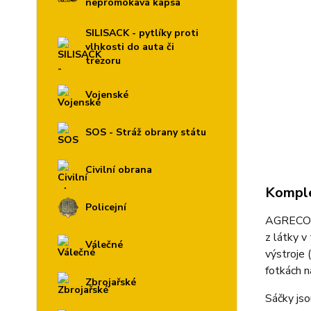
nepromokavá kapsa
SILISACK - pytlíky proti
vlhkosti do auta či
trezoru
Vojenské
SOS - Stráž obrany státu
Civilní obrana
Komple
Policejní
AGRECO j
z látky v
Válečné
výstroje
fotkách n
Zbrojařské
Sáčky jso