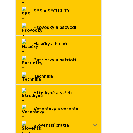
SBS a SECURITY
Psovodky a psovodi
Hasičky a hasiči
Patriotky a patrioti
Technika
Střelkyně a střelci
Veteránky a veteráni
Slovenskí bratia