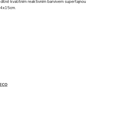
 dílně kvalitním reaktivním barvivem supertajnou
 24x15cm.
ECO