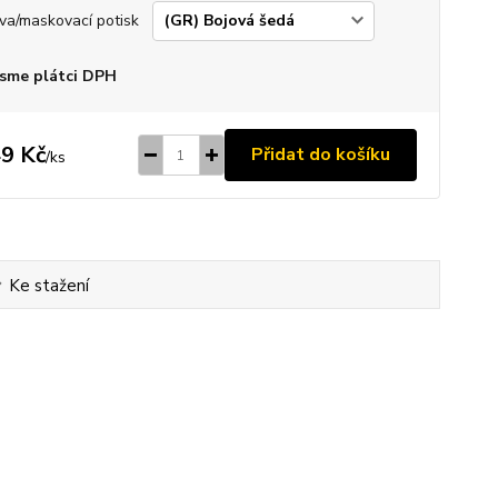
va/maskovací potisk
sme plátci DPH
9 Kč
Přidat do košíku
/
ks
Ke stažení