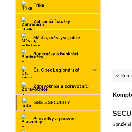
Trika
Zahraniční složky
Města, městyse, obce
Bunkračky a bunkráci
Čs. Obec Legionářská
Kompl
Zdravotnice a zdravotníci
Komple
SBS a SECURITY
SECUR
Psovodky a psovodi
Sdružená 