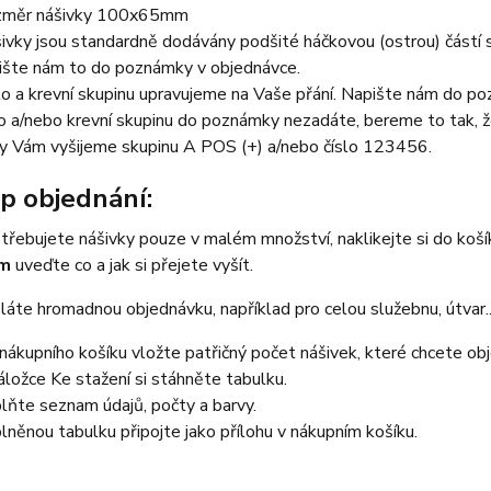
měr nášivky 100x65mm
ivky jsou standardně dodávány podšité háčkovou (ostrou) částí su
ište nám to do poznámky v objednávce.
lo a krevní skupinu upravujeme na Vaše přání. Napište nám do poz
lo a/nebo krevní skupinu do poznámky nezadáte, bereme to tak,
y Vám vyšijeme skupinu A POS (+) a/nebo číslo 123456.
p objednání:
třebujete nášivky pouze v malém množství, naklikejte si do koš
em
uveďte co a jak si přejete vyšít.
áte hromadnou objednávku, například pro celou služebnu, útvar...
nákupního košíku vložte patřičný počet nášivek, které chcete ob
áložce Ke stažení si stáhněte tabulku.
lňte seznam údajů, počty a barvy.
lněnou tabulku připojte jako přílohu v nákupním košíku.