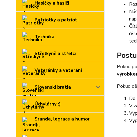
Hasičky a hasiči
Roz
Náš
nap
Patriotky a patrioti
Čís
čís
Technika
ted
Střelkyně a střelci
Postu
Pokud po
Veteránky a veteráni
výrobk
Pokud děl
Slovenskí bratia
Do 
Úchylárny :)
V z
Vyp
Sranda, legrace a humor
Vyp
:)