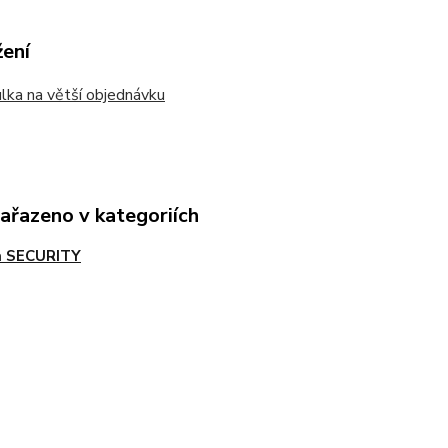
žení
ka na větší objednávku
zařazeno v kategoriích
a SECURITY