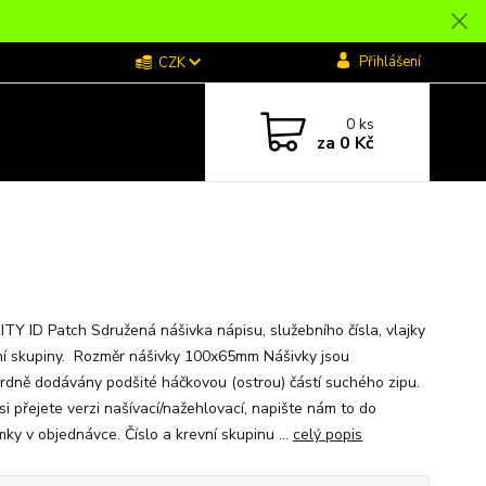
Přihlášení
CZK
0
ks
za
0 Kč
TY ID Patch Sdružená nášivka nápisu, služebního čísla, vlajky
ní skupiny. Rozměr nášivky 100x65mm Nášivky jsou
rdně dodávány podšité háčkovou (ostrou) částí suchého zipu.
si přejete verzi našívací/nažehlovací, napište nám to do
ky v objednávce. Číslo a krevní skupinu ...
celý popis