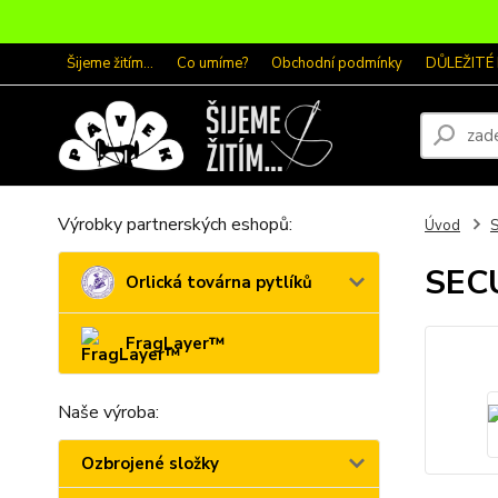
Šijeme žitím...
Co umíme?
Obchodní podmínky
DŮLEŽITÉ
Výrobky partnerských eshopů:
Úvod
SECU
Orlická továrna pytlíků
FragLayer™
Naše výroba:
Ozbrojené složky