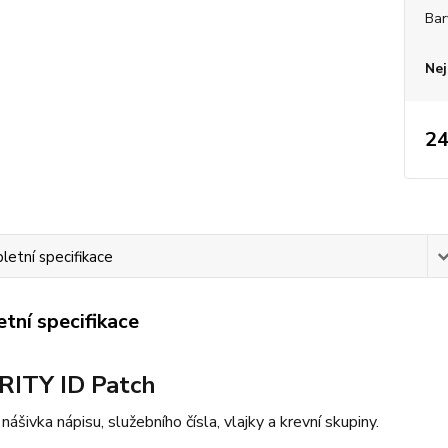
Bar
Nej
24
etní specifikace
tní specifikace
ITY ID Patch
nášivka nápisu, služebního čísla, vlajky a krevní skupiny.