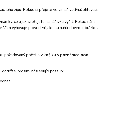
chého zipu. Pokud si přejete verzi našívací/nažehlovací,
námky, co a jak si přejete na nášivku vyšít. Pokud nám
 že Vám vyhovuje provedení jako na náhledovém obrázku a
íku požadovaný počet a
v košíku v poznámce pod
 dodržte, prosím, následující postup:
jednat.