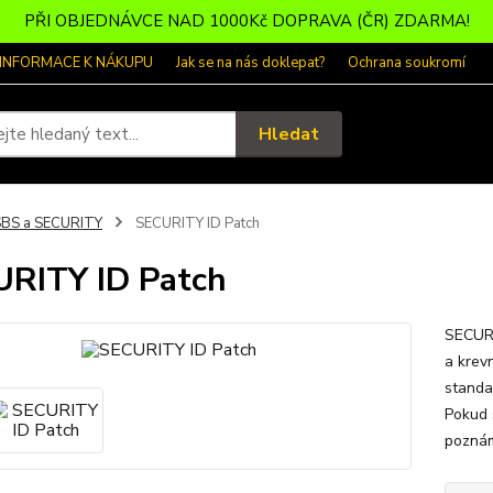
PŘI OBJEDNÁVCE NAD 1000Kč DOPRAVA (ČR) ZDARMA!
 INFORMACE K NÁKUPU
Jak se na nás doklepat?
Ochrana soukromí
Hledat
SBS a SECURITY
SECURITY ID Patch
RITY ID Patch
SECURI
a krev
standa
Pokud 
poznám