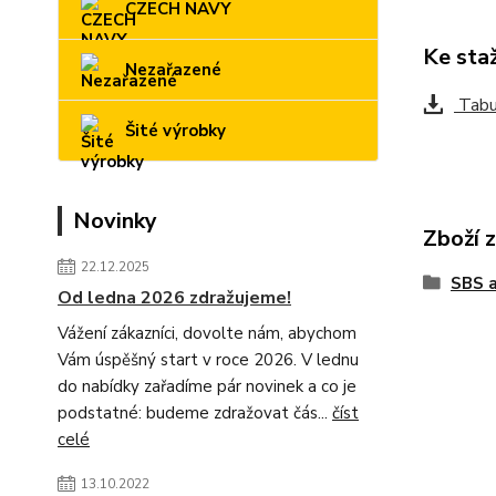
CZECH NAVY
Ke sta
Nezařazené
Tabul
Šité výrobky
Novinky
Zboží 
22.12.2025
SBS 
Od ledna 2026 zdražujeme!
Vážení zákazníci, dovolte nám, abychom
Vám úspěšný start v roce 2026. V lednu
do nabídky zařadíme pár novinek a co je
podstatné: budeme zdražovat čás...
číst
celé
13.10.2022