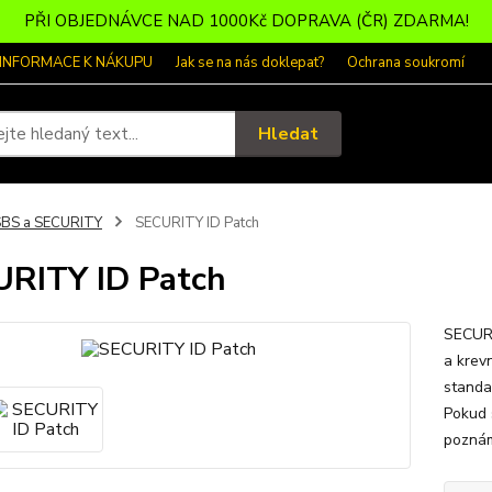
PŘI OBJEDNÁVCE NAD 1000Kč DOPRAVA (ČR) ZDARMA!
 INFORMACE K NÁKUPU
Jak se na nás doklepat?
Ochrana soukromí
Hledat
SBS a SECURITY
SECURITY ID Patch
RITY ID Patch
SECURI
a krev
standa
Pokud 
poznám