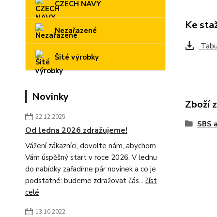
CZECH NAVY
Ke sta
Nezařazené
Tabul
Šité výrobky
Novinky
Zboží 
22.12.2025
SBS 
Od ledna 2026 zdražujeme!
Vážení zákazníci, dovolte nám, abychom
Vám úspěšný start v roce 2026. V lednu
do nabídky zařadíme pár novinek a co je
podstatné: budeme zdražovat čás...
číst
celé
13.10.2022