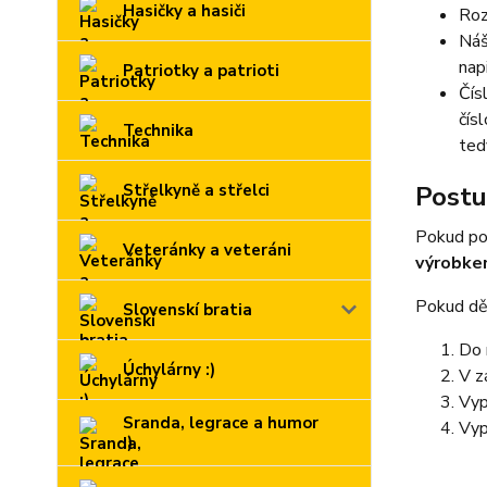
Hasičky a hasiči
Roz
Náš
nap
Patriotky a patrioti
Čís
čís
Technika
ted
Střelkyně a střelci
Postu
Pokud po
Veteránky a veteráni
výrobk
Pokud děl
Slovenskí bratia
Do 
Úchylárny :)
V z
Vyp
Sranda, legrace a humor
Vyp
:)