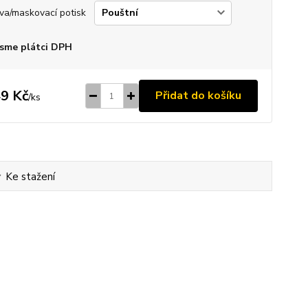
va/maskovací potisk
sme plátci DPH
9 Kč
Přidat do košíku
/
ks
Ke stažení