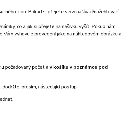
chého zipu. Pokud si přejete verzi našívací/nažehlovací,
námky, co a jak si přejete na nášivku vyšít. Pokud nám
 že Vám vyhovuje provedení jako na náhledovém obrázku a
íku požadovaný počet a
v košíku v poznámce pod
 dodržte, prosím, následující postup:
jednat.