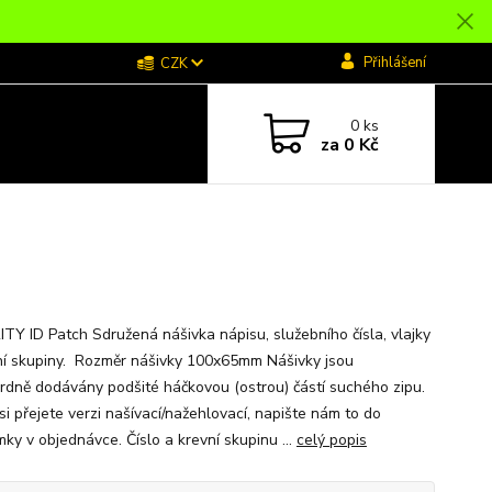
Přihlášení
CZK
0
ks
za
0 Kč
TY ID Patch Sdružená nášivka nápisu, služebního čísla, vlajky
ní skupiny. Rozměr nášivky 100x65mm Nášivky jsou
rdně dodávány podšité háčkovou (ostrou) částí suchého zipu.
si přejete verzi našívací/nažehlovací, napište nám to do
ky v objednávce. Číslo a krevní skupinu ...
celý popis