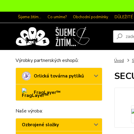
Šijeme žitím...
Co umíme?
Obchodní podmínky
DŮLEŽITÉ
Výrobky partnerských eshopů:
Úvod
SECU
Orlická továrna pytlíků
FragLayer™
Naše výroba:
Ozbrojené složky