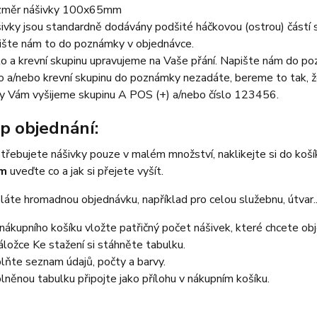
měr nášivky 100x65mm
ivky jsou standardně dodávány podšité háčkovou (ostrou) částí su
ište nám to do poznámky v objednávce.
lo a krevní skupinu upravujeme na Vaše přání. Napište nám do poz
lo a/nebo krevní skupinu do poznámky nezadáte, bereme to tak,
y Vám vyšijeme skupinu A POS (+) a/nebo číslo 123456.
p objednání:
třebujete nášivky pouze v malém množství, naklikejte si do koš
em
uveďte co a jak si přejete vyšít.
áte hromadnou objednávku, například pro celou služebnu, útvar...
nákupního košíku vložte patřičný počet nášivek, které chcete ob
áložce Ke stažení si stáhněte tabulku.
lňte seznam údajů, počty a barvy.
lněnou tabulku připojte jako přílohu v nákupním košíku.