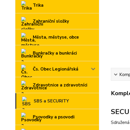
Trika
Zahraniční složky
Města, městyse, obce
Bunkračky a bunkráci
Čs. Obec Legionářská
Kompl
Zdravotnice a zdravotníci
Komple
SBS a SECURITY
SECUR
Psovodky a psovodi
Sdružená 