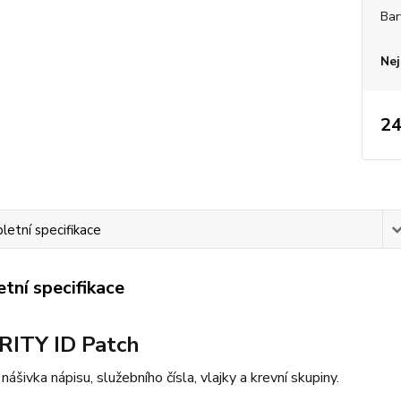
Bar
Nej
24
etní specifikace
tní specifikace
ITY ID Patch
nášivka nápisu, služebního čísla, vlajky a krevní skupiny.