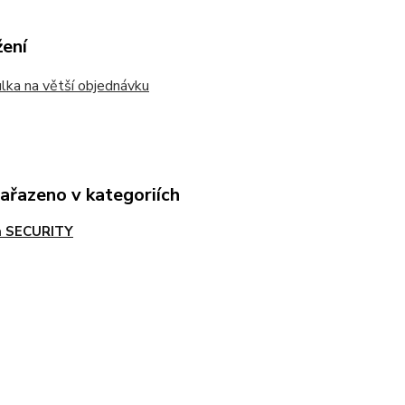
žení
ka na větší objednávku
zařazeno v kategoriích
a SECURITY