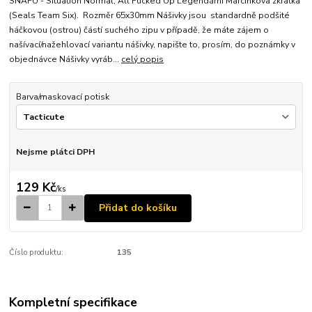
SNAFU - Situation Normal, All Fucked Up Legendární Marcinkova zkratka
(Seals Team Six). Rozměr 65x30mm Nášivky jsou standardně podšité
háčkovou (ostrou) částí suchého zipu v případě, že máte zájem o
našívací/nažehlovací variantu nášivky, napište to, prosím, do poznámky v
objednávce Nášivky vyráb...
celý popis
Barva/maskovací potisk
Nejsme plátci DPH
129 Kč
/
ks
Přidat do košíku
Číslo produktu:
135
Kompletní specifikace