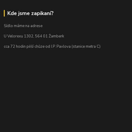
Kde jsme zapikaní?
Sídlo máme na adrese
U Velorexu 1302, 564 01 Žamberk
cca 72 hodin pěší chůze od I.P. Pavlova (stanice metra C)