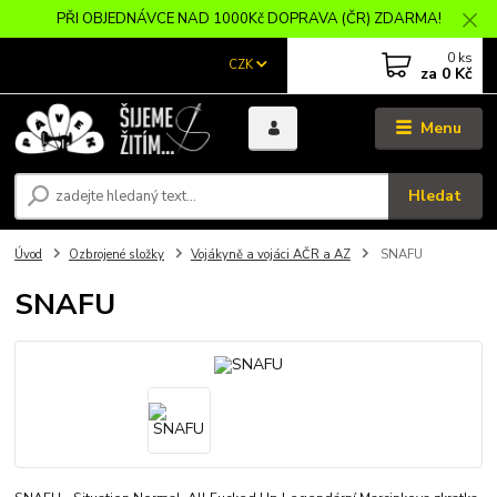
PŘI OBJEDNÁVCE NAD 1000Kč DOPRAVA (ČR) ZDARMA!
0
ks
CZK
za
0 Kč
Menu
Hledat
Úvod
Ozbrojené složky
Vojákyně a vojáci AČR a AZ
SNAFU
SNAFU