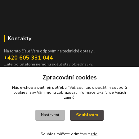
Kontakty
Na tomto čísle Vám odpovím na technické dotazy...
+420 605 331 044
...ale po telefonu nemohu sdělit stav objednávky.
pavek@janpavek.com
Zpracování cookies
Náš e-shop a partneři potřebují Váš
souhlas
s použitím souborů
cookies, aby Vám mohli zobrazovat informace týkající se Vašich
zájmů.
Souhlasím
Nastavení
VŠECHNY VÝROBKY V TOMTO ESHOPU JSOU VYRÁBĚNY NA ZAKÁZKU a
proto není všechno hned. Podrobnosti v sekci NEJČASTĚJŠÍ DOTAZY (FAQ).
KOPYRAJT ORAJT! (c)2015-2022
Souhlas můžete odmítnout
zde
.
Vytvořeno na
Eshop-rychle.cz