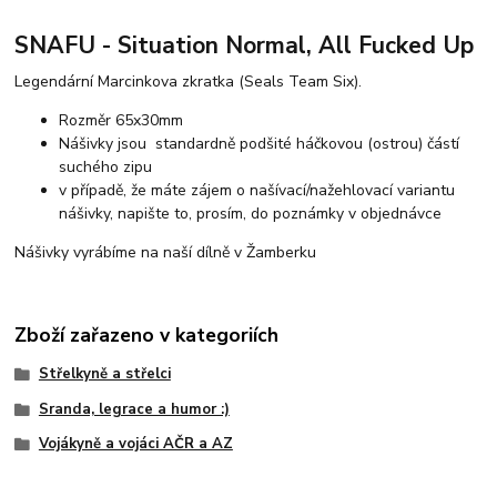
SNAFU - Situation Normal, All Fucked Up
Legendární Marcinkova zkratka (Seals Team Six).
Rozměr 65x30mm
Nášivky jsou standardně podšité háčkovou (ostrou) částí
suchého zipu
v případě, že máte zájem o našívací/nažehlovací variantu
nášivky, napište to, prosím, do poznámky v objednávce
Nášivky vyrábíme na naší dílně v Žamberku
Zboží zařazeno v kategoriích
Střelkyně a střelci
Sranda, legrace a humor :)
Vojákyně a vojáci AČR a AZ