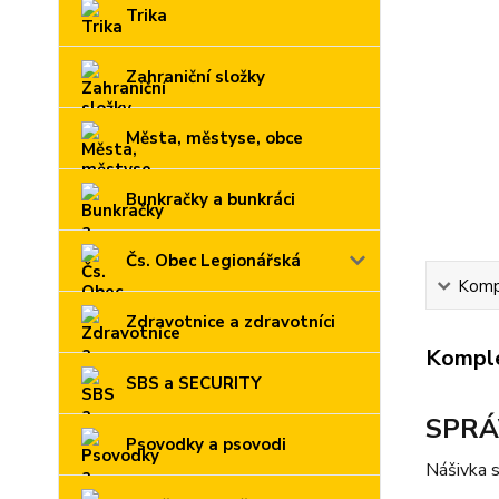
Trika
Zahraniční složky
Města, městyse, obce
Bunkračky a bunkráci
Čs. Obec Legionářská
Kompl
Zdravotnice a zdravotníci
Komple
SBS a SECURITY
SPRÁ
Psovodky a psovodi
Nášivka s