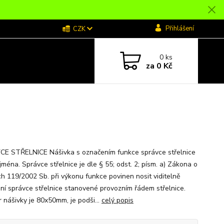
Přihlášení
CZK
0
ks
za
0 Kč
E STŘELNICE Nášivka s označením funkce správce střelnice
jména. Správce střelnice je dle § 55; odst. 2; písm. a) Zákona o
ch 119/2002 Sb. při výkonu funkce povinen nosit viditelně
ní správce střelnice stanovené provozním řádem střelnice.
 nášivky je 80x50mm, je podši...
celý popis