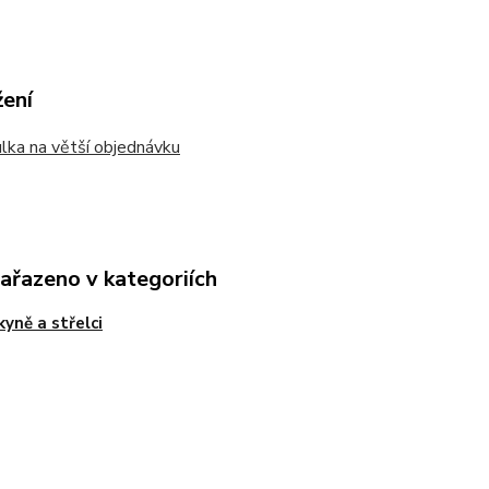
žení
ka na větší objednávku
zařazeno v kategoriích
kyně a střelci