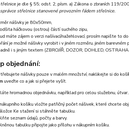
třelnice je dle § 55; odst. 2; písm. a) Zákona o zbraních 119/20
 správce střelnice stanovené provozním řádem střelnice.
měr nášivky je 80x50mm,
podšita háčkovou (ostrou) částí suchého zipu,
ud máte zájem o verzi našívací/nažehlovací, prosím napište to d
přání je možné nášivky vyrobit i v jiném rozměru, jiném barevném 
padně i s jiným textem (ZBROJÍŘ, DOZOR, DOHLED, OSTRAHA... 
p objednání:
třebujete nášivky pouze v malém množství, naklikejte si do koš
em
uveďte co a jak si přejete vyšít.
áte hromadnou objednávku, například pro celou služebnu, útvar...
nákupního košíku vložte patřičný počet nášivek, které chcete ob
áložce Ke stažení si stáhněte tabulku.
lňte seznam údajů, počty a barvy.
lněnou tabulku připojte jako přílohu v nákupním košíku.