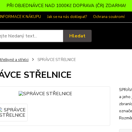
PŘI OBJEDNÁVCE NAD 1000Kč DOPRAVA (ČR) ZDARMA!
 INFORMACE K NÁKUPU
Jak se na nás doklepat?
Ochrana soukromí
Hledat
třelkyně a střelci
SPRÁVCE STŘELNICE
ÁVCE STŘELNICE
SPRÁVC
a jeho 
zbraní
označe
Rozměr