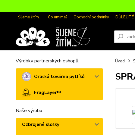
Šijeme žitím...
Co umíme?
Obchodní podmínky
DŮLEŽITÉ
Výrobky partnerských eshopů:
Úvod
S
SPR
Orlická továrna pytlíků
FragLayer™
Naše výroba:
Ozbrojené složky