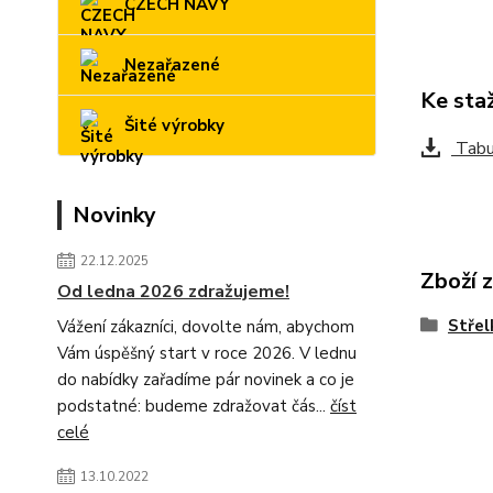
CZECH NAVY
Nezařazené
Ke sta
Šité výrobky
Tabul
Novinky
22.12.2025
Zboží 
Od ledna 2026 zdražujeme!
Střel
Vážení zákazníci, dovolte nám, abychom
Vám úspěšný start v roce 2026. V lednu
do nabídky zařadíme pár novinek a co je
podstatné: budeme zdražovat čás...
číst
celé
13.10.2022