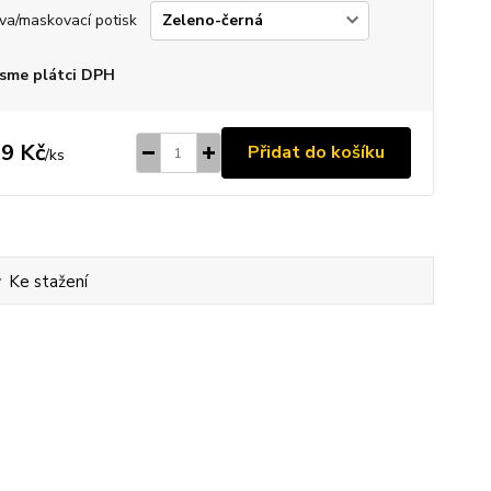
va/maskovací potisk
sme plátci DPH
9 Kč
Přidat do košíku
/
ks
Ke stažení