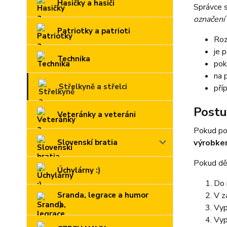
Hasičky a hasiči
Správce s
označení
Patriotky a patrioti
Roz
je 
Technika
pok
na 
Střelkyně a střelci
pří
Postu
Veteránky a veteráni
Pokud po
výrobk
Slovenskí bratia
Pokud děl
Úchylárny :)
Do 
V z
Sranda, legrace a humor
:)
Vyp
Vyp