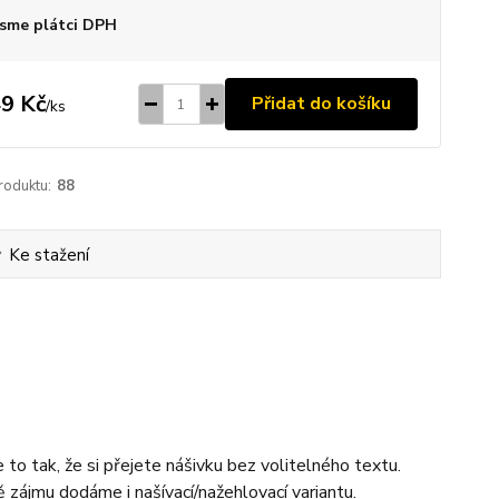
sme plátci DPH
9 Kč
Přidat do košíku
/
ks
roduktu:
88
Ke stažení
to tak, že si přejete nášivku bez volitelného textu.
 zájmu dodáme i našívací/nažehlovací variantu.