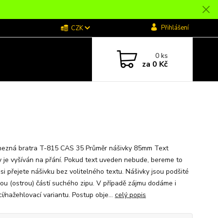
Přihlášení
CZK
0
ks
za
0 Kč
nezná bratra T-815 CAS 35 Průměr nášivky 85mm Text
y je vyšíván na přání. Pokud text uveden nebude, bereme to
 si přejete nášivku bez volitelného textu. Nášivky jsou podšité
ou (ostrou) částí suchého zipu. V případě zájmu dodáme i
í/nažehlovací variantu. Postup obje...
celý popis