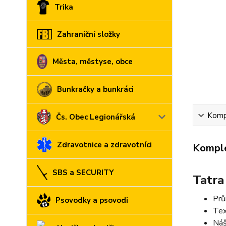
Trika
Zahraniční složky
Města, městyse, obce
Bunkračky a bunkráci
Kompl
Čs. Obec Legionářská
Zdravotnice a zdravotníci
Komple
SBS a SECURITY
Tatra
Prů
Psovodky a psovodi
Tex
Náš