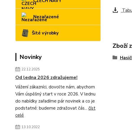
CZECH NAVY
Tabul
Nezařazené
Šité výrobky
Zboží 
Novinky
Hasič
22.12.2025
Od ledna 2026 zdražujeme!
Vážení zákazníci, dovolte nám, abychom
Vám úspěšný start v roce 2026. V lednu
do nabídky zařadíme pár novinek a co je
podstatné: budeme zdražovat čás...
číst
celé
13.10.2022