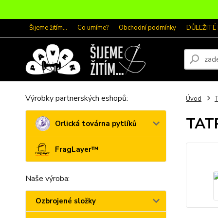
Šijeme žitím...
Co umíme?
Obchodní podmínky
DŮLEŽITÉ
Výrobky partnerských eshopů:
Úvod
T
TAT
Orlická továrna pytlíků
FragLayer™
Naše výroba:
Ozbrojené složky