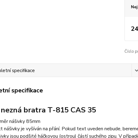
Nej
24
Číslo p
etní specifikace
tní specifikace
 nezná bratra T-815 CAS 35
měr nášivky 85mm
t nášivky je vyšíván na přání. Pokud text uveden nebude, bereme 
ivky jsou podšité háčkovou (ostrou) částí suchého zipu. V případě