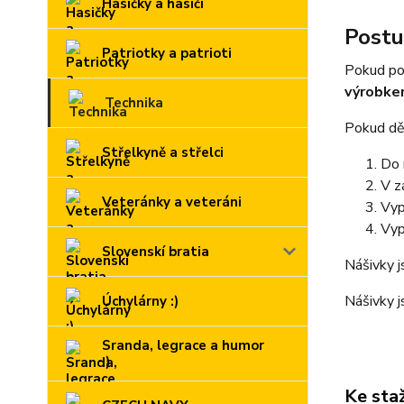
Hasičky a hasiči
Postu
Patriotky a patrioti
Pokud po
výrobk
Technika
Pokud děl
Střelkyně a střelci
Do 
V z
Veteránky a veteráni
Vyp
Vyp
Slovenskí bratia
Nášivky j
Nášivky j
Úchylárny :)
Sranda, legrace a humor
:)
Ke sta