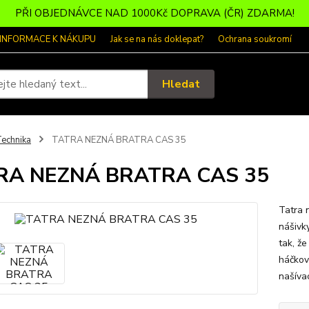
PŘI OBJEDNÁVCE NAD 1000Kč DOPRAVA (ČR) ZDARMA!
 INFORMACE K NÁKUPU
Jak se na nás doklepat?
Ochrana soukromí
Hledat
echnika
TATRA NEZNÁ BRATRA CAS 35
RA NEZNÁ BRATRA CAS 35
Tatra 
nášivk
tak, že
háčkov
našívac