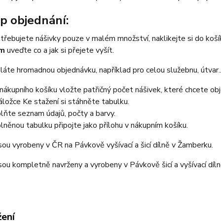
p objednání:
třebujete nášivky pouze v malém množství, naklikejte si do koš
em
uveďte co a jak si přejete vyšít.
áte hromadnou objednávku, například pro celou služebnu, útvar...
nákupního košíku vložte patřičný počet nášivek, které chcete ob
áložce Ke stažení si stáhněte tabulku.
lňte seznam údajů, počty a barvy.
lněnou tabulku připojte jako přílohu v nákupním košíku.
sou vyrobeny v ČR na Pávkově vyšívací a šicí dílně v Žamberku.
sou kompletně navrženy a vyrobeny v Pávkově šicí a vyšívací díl
žení