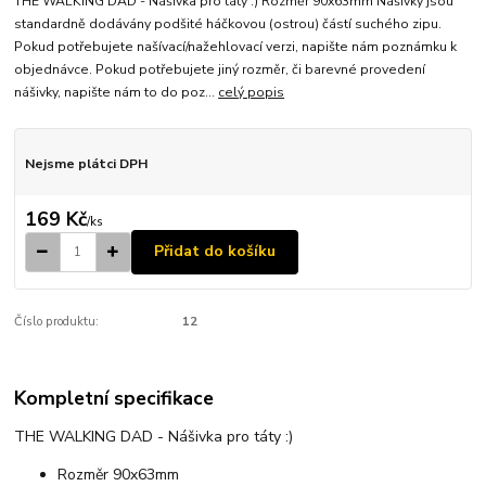
THE WALKING DAD - Nášivka pro táty :) Rozměr 90x63mm Nášivky jsou
standardně dodávány podšité háčkovou (ostrou) částí suchého zipu.
Pokud potřebujete našívací/nažehlovací verzi, napište nám poznámku k
objednávce. Pokud potřebujete jiný rozměr, či barevné provedení
nášivky, napište nám to do poz...
celý popis
Nejsme plátci DPH
169 Kč
/
ks
Přidat do košíku
Číslo produktu:
12
Kompletní specifikace
THE WALKING DAD - Nášivka pro táty :)
Rozměr 90x63mm