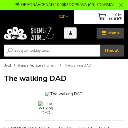
PŘI OBJEDNÁVCE NAD 1000Kč DOPRAVA (ČR) ZDARMA!
0
ks
CZK
za
0 Kč
Menu
Hledat
Úvod
Sranda, legrace a humor :)
The walking DAD
The walking DAD