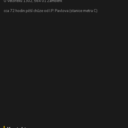
U Velorexu 1302, 564 01 Žamberk
cca 72 hodin pěší chůze od I.P. Pavlova (stanice metra C)