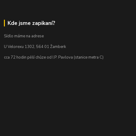
Kde jsme zapikaní?
Sídlo máme na adrese
U Velorexu 1302, 564 01 Žamberk
cca 72 hodin pěší chůze od I.P. Pavlova (stanice metra C)