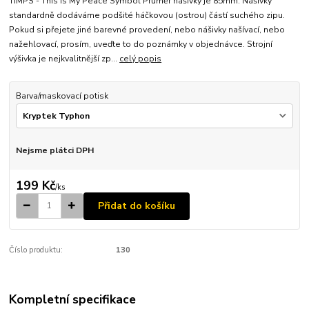
TIMPS - This Is My Peace Symbol Průměr nášivky je 85mm. Nášivky
standardně dodáváme podšité háčkovou (ostrou) částí suchého zipu.
Pokud si přejete jiné barevné provedení, nebo nášivky našívací, nebo
nažehlovací, prosím, uveďte to do poznámky v objednávce. Strojní
výšivka je nejkvalitnější zp...
celý popis
Barva/maskovací potisk
Nejsme plátci DPH
199 Kč
/
ks
Přidat do košíku
Číslo produktu:
130
Kompletní specifikace