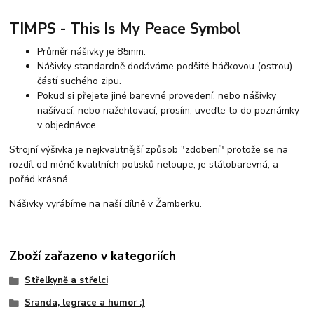
TIMPS - This Is My Peace Symbol
Průměr nášivky je 85mm.
Nášivky standardně dodáváme podšité háčkovou (ostrou)
částí suchého zipu.
Pokud si přejete jiné barevné provedení, nebo nášivky
našívací, nebo nažehlovací, prosím, uveďte to do poznámky
v objednávce.
Strojní výšivka je nejkvalitnější způsob "zdobení" protože se na
rozdíl od méně kvalitních potisků neloupe, je stálobarevná, a
pořád krásná.
Nášivky vyrábíme na naší dílně v Žamberku.
Zboží zařazeno v kategoriích
Střelkyně a střelci
Sranda, legrace a humor :)