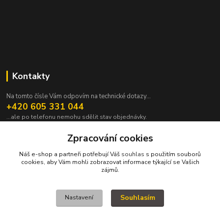
Kontakty
Na tomto čísle Vám odpovím na technické dotazy...
+420 605 331 044
...ale po telefonu nemohu sdělit stav objednávky.
pavek@janpavek.com
Zpracování cookies
Náš e-shop a partneři potřebují Váš
souhlas
s použitím souborů
cookies, aby Vám mohli zobrazovat informace týkající se Vašich
zájmů.
Souhlasím
Nastavení
VŠECHNY VÝROBKY V TOMTO ESHOPU JSOU VYRÁBĚNY NA ZAKÁZKU a
proto není všechno hned. Podrobnosti v sekci NEJČASTĚJŠÍ DOTAZY (FAQ).